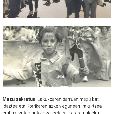
Mezu sekretua
. Lekukoaren barruan mezu bat
idaztea eta Korrikaren azken egunean irakurtzea
erabaki zuten antolatzaileek euskararen aldeko