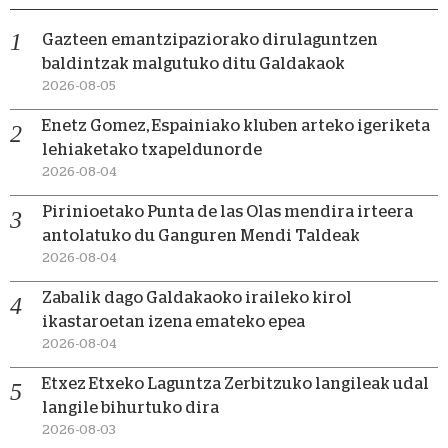
Gazteen emantzipaziorako dirulaguntzen
baldintzak malgutuko ditu Galdakaok
2026-08-05
Enetz Gomez, Espainiako kluben arteko igeriketa
lehiaketako txapeldunorde
2026-08-04
Pirinioetako Punta de las Olas mendira irteera
antolatuko du Ganguren Mendi Taldeak
2026-08-04
Zabalik dago Galdakaoko iraileko kirol
ikastaroetan izena emateko epea
2026-08-04
Etxez Etxeko Laguntza Zerbitzuko langileak udal
langile bihurtuko dira
2026-08-03