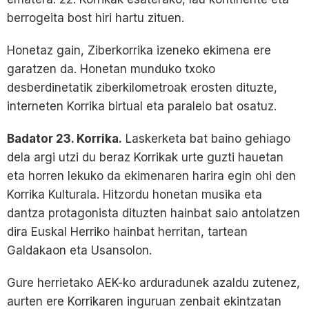
berrogeita bost hiri hartu zituen.
Honetaz gain, Ziberkorrika izeneko ekimena ere
garatzen da. Honetan munduko txoko
desberdinetatik ziberkilometroak erosten dituzte,
interneten Korrika birtual eta paralelo bat osatuz.
Badator 23. Korrika.
Laskerketa bat baino gehiago
dela argi utzi du beraz Korrikak urte guzti hauetan
eta horren lekuko da ekimenaren harira egin ohi den
Korrika Kulturala. Hitzordu honetan musika eta
dantza protagonista dituzten hainbat saio antolatzen
dira Euskal Herriko hainbat herritan, tartean
Galdakaon eta Usansolon.
Gure herrietako AEK-ko arduradunek azaldu zutenez,
aurten ere Korrikaren inguruan zenbait ekintzatan