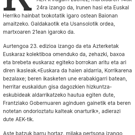
24ra izango da, Irunen hasi eta Euskal
Herriko hainbat txokotatik igaro ostean Baionan
amaitzeko. Galdakaotik eta Usansolotik ordea,
martxoaren 21ean igaroko da.
Aurtengoa 23. edizioa izango da eta Azterketak
Euskaraz kolektiboa omenduko da, zehazki, baxoa
eta brebeta euskaraz egiteko borrokan aritu eta ari
diren ikasleak.«Euskara da haien aldarria, Korrikarena
bezalaxe; beren ikasketen une erabakigarri batean,
herritar euskaldun gisa dagozkien hizkuntza-
eskubideak aldarrikatzeko hautua egiten dute,
Frantziako Gobernuaren aginduen gainetik eta beren
notetan ondorioztatu kalteak onarturik», adierazi
dute AEK-tik.
Aste batzuk barru hortaz, milaka pertsona izango