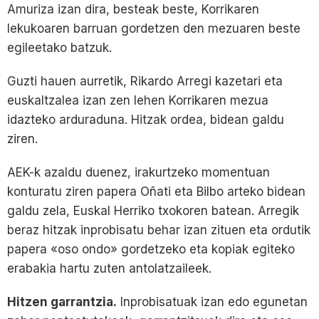
Amuriza izan dira, besteak beste, Korrikaren
lekukoaren barruan gordetzen den mezuaren beste
egileetako batzuk.
Guzti hauen aurretik, Rikardo Arregi kazetari eta
euskaltzalea izan zen lehen Korrikaren mezua
idazteko arduraduna. Hitzak ordea, bidean galdu
ziren.
AEK-k azaldu duenez, irakurtzeko momentuan
konturatu ziren papera Oñati eta Bilbo arteko bidean
galdu zela, Euskal Herriko txokoren batean. Arregik
beraz hitzak inprobisatu behar izan zituen eta ordutik
papera «oso ondo» gordetzeko eta kopiak egiteko
erabakia hartu zuten antolatzaileek.
Hitzen garrantzia.
Inprobisatuak izan edo egunetan