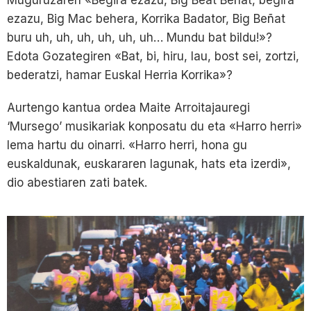
Muguruzaren «Begira ezazu, Big Beat Beñat, begira
ezazu, Big Mac behera, Korrika Badator, Big Beñat
buru uh, uh, uh, uh, uh, uh… Mundu bat bildu!»?
Edota Gozategiren «Bat, bi, hiru, lau, bost sei, zortzi,
bederatzi, hamar Euskal Herria Korrika»?
Aurtengo kantua ordea Maite Arroitajauregi
‘Mursego’ musikariak konposatu du eta «Harro herri»
lema hartu du oinarri. «Harro herri, hona gu
euskaldunak, euskararen lagunak, hats eta izerdi»,
dio abestiaren zati batek.