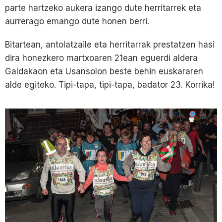
parte hartzeko aukera izango dute herritarrek eta
aurrerago emango dute honen berri.
Bitartean, antolatzaile eta herritarrak prestatzen hasi
dira honezkero martxoaren 21ean eguerdi aldera
Galdakaon eta Usansolon beste behin euskararen
alde egiteko. Tipi-tapa, tipi-tapa, badator 23. Korrika!