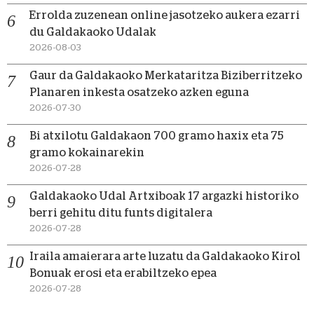
Errolda zuzenean online jasotzeko aukera ezarri
du Galdakaoko Udalak
2026-08-03
Gaur da Galdakaoko Merkataritza Biziberritzeko
Planaren inkesta osatzeko azken eguna
2026-07-30
Bi atxilotu Galdakaon 700 gramo haxix eta 75
gramo kokainarekin
2026-07-28
Galdakaoko Udal Artxiboak 17 argazki historiko
berri gehitu ditu funts digitalera
2026-07-28
Iraila amaierara arte luzatu da Galdakaoko Kirol
Bonuak erosi eta erabiltzeko epea
2026-07-28