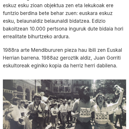
eskuz esku zioan objektua zen eta lekukoak ere
funtzio berdina bete behar zuen: euskara eskuz
esku, belaunaldiz belaunaldi bidatzea. Edizio
bakoitzean 10.000 pertsona inguruk dute bidaia hori
errealitate bihurtzeko ardura.
1988ra arte Mendibururen pieza hau ibili zen Euskal
Herrian barrena. 1988az geroztik aldiz, Juan Gorriti
eskultoreak eginiko kopia da herriz herri dabilena.