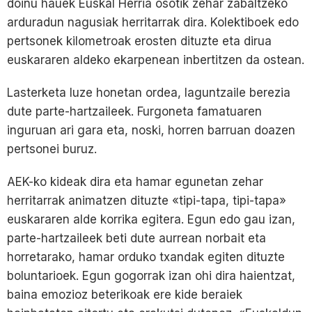
doinu hauek Euskal Herria osotik zehar zabaltzeko
arduradun nagusiak herritarrak dira. Kolektiboek edo
pertsonek kilometroak erosten dituzte eta dirua
euskararen aldeko ekarpenean inbertitzen da ostean.
Lasterketa luze honetan ordea, laguntzaile berezia
dute parte-hartzaileek. Furgoneta famatuaren
inguruan ari gara eta, noski, horren barruan doazen
pertsonei buruz.
AEK-ko kideak dira eta hamar egunetan zehar
herritarrak animatzen dituzte «tipi-tapa, tipi-tapa»
euskararen alde korrika egitera. Egun edo gau izan,
parte-hartzaileek beti dute aurrean norbait eta
horretarako, hamar orduko txandak egiten dituzte
boluntarioek. Egun gogorrak izan ohi dira haientzat,
baina emozioz beterikoak ere kide beraiek