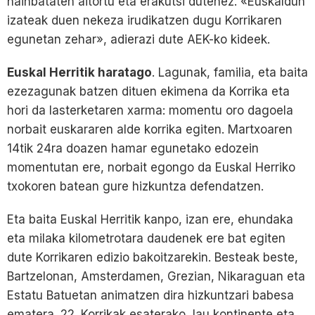
hainbataten aitortu eta erakutsi dutenez. «Euskaldun
izateak duen nekeza irudikatzen dugu Korrikaren
egunetan zehar», adierazi dute AEK-ko kideek.
Euskal Herritik haratago
. Lagunak, familia, eta baita
ezezagunak batzen dituen ekimena da Korrika eta
hori da lasterketaren xarma: momentu oro dagoela
norbait euskararen alde korrika egiten. Martxoaren
14tik 24ra doazen hamar egunetako edozein
momentutan ere, norbait egongo da Euskal Herriko
txokoren batean gure hizkuntza defendatzen.
Eta baita Euskal Herritik kanpo, izan ere, ehundaka
eta milaka kilometrotara daudenek ere bat egiten
dute Korrikaren edizio bakoitzarekin. Besteak beste,
Bartzelonan, Amsterdamen, Grezian, Nikaraguan eta
Estatu Batuetan animatzen dira hizkuntzari babesa
ematera. 22. Korrikak esaterako, lau kontinente eta