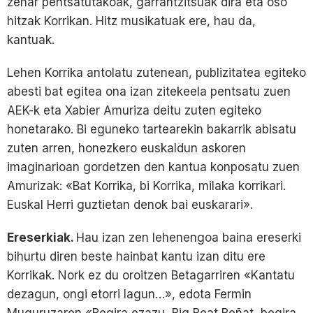
zehar pentsatutakoak, garrantzitsuak dira eta oso
hitzak Korrikan. Hitz musikatuak ere, hau da,
kantuak.
Lehen Korrika antolatu zutenean, publizitatea egiteko
abesti bat egitea ona izan zitekeela pentsatu zuen
AEK-k eta Xabier Amuriza deitu zuten egiteko
honetarako. Bi eguneko tartearekin bakarrik abisatu
zuten arren, honezkero euskaldun askoren
imaginarioan gordetzen den kantua konposatu zuen
Amurizak: «Bat Korrika, bi Korrika, milaka korrikari.
Euskal Herri guztietan denok bai euskarari».
Ereserkiak.
Hau izan zen lehenengoa baina ereserki
bihurtu diren beste hainbat kantu izan ditu ere
Korrikak. Nork ez du oroitzen Betagarriren «Kantatu
dezagun, ongi etorri lagun…», edota Fermin