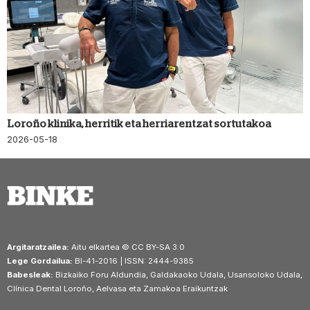
Loroño klinika, herritik eta herriarentzat sortutakoa
2026-05-18
Argitaratzailea:
Aitu elkartea © CC BY-SA 3.0
Lege Gordailua:
BI-41-2016 | ISSN: 2444-9385
Babesleak:
Bizkaiko Foru Aldundia, Galdakaoko Udala, Usansoloko Udala,
Clínica Dental Loroño, Aelvasa eta Zamakoa Eraikuntzak