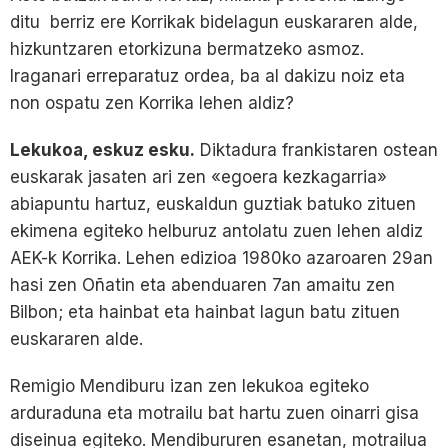
ditu berriz ere Korrikak bidelagun euskararen alde,
hizkuntzaren etorkizuna bermatzeko asmoz.
Iraganari erreparatuz ordea, ba al dakizu noiz eta
non ospatu zen Korrika lehen aldiz?
Lekukoa, eskuz esku.
Diktadura frankistaren ostean
euskarak jasaten ari zen «egoera kezkagarria»
abiapuntu hartuz, euskaldun guztiak batuko zituen
ekimena egiteko helburuz antolatu zuen lehen aldiz
AEK-k Korrika. Lehen edizioa 1980ko azaroaren 29an
hasi zen Oñatin eta abenduaren 7an amaitu zen
Bilbon; eta hainbat eta hainbat lagun batu zituen
euskararen alde.
Remigio Mendiburu izan zen lekukoa egiteko
arduraduna eta motrailu bat hartu zuen oinarri gisa
diseinua egiteko. Mendibururen esanetan, motrailua