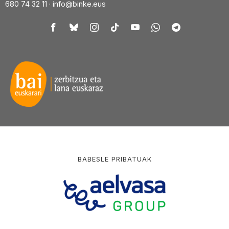
680 74 32 11 ·
info@binke.eus
BABESLE PRIBATUAK