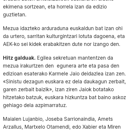
ekimena sortzean, eta horrela izan da edizio
guztietan.
Mezua idazteko arduraduna euskaldun bat izan ohi
da urtero, sarritan kulturgintzari lotuta dagoena, eta
AEK-ko sei kidek erabakitzen dute nor izango den.
Hitz galduak.
Egilea sekretuan mantentzen da
mezua irakurtzen den egunera arte eta pasa den
edizioan esaterako Karmele Jaio deidazlea izan zen.
«Sinistu dezagun euskara ez dela daukagun zerbait,
garen zerbait baizik», izan ziren Jaiok botatako
hitzetako batzuk, euskara hizkuntza bat baino askoz
gehiago dela azpimarratuz.
Maialen Lujanbio, Joseba Sarrionaindia, Amets
Arzallus, Martxelo Otamendi, edo Xabier eta Miren