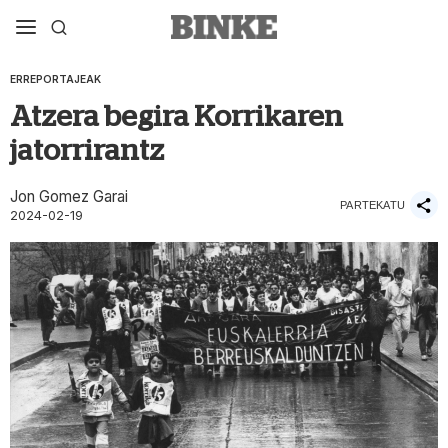
ERREPORTAJEAK
Atzera begira Korrikaren
jatorrirantz
Jon Gomez Garai
PARTEKATU
2024-02-19