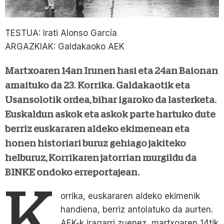
TESTUA: Irati Alonso García
ARGAZKIAK: Galdakaoko AEK
Martxoaren 14an Irunen hasi eta 24an Baionan
amaituko da 23. Korrika. Galdakaotik eta
Usansolotik ordea, bihar igaroko da lasterketa.
Euskaldun askok eta askok parte hartuko dute
berriz euskararen aldeko ekimenean eta
honen historiari buruz gehiago jakiteko
helburuz, Korrikaren jatorrian murgildu da
BINKE ondoko erreportajean.
K
orrika, euskararen aldeko ekimenik
handiena, berriz antolatuko da aurten.
AEK-k iragarri zuenez, martxoaren 14tik