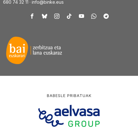
680 74 32 11 ·
info@binke.eus
BABESLE PRIBATUAK