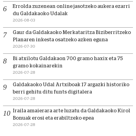
Errolda zuzenean online jasotzeko aukera ezarri
du Galdakaoko Udalak
2026-08-03
Gaur da Galdakaoko Merkataritza Biziberritzeko
Planaren inkesta osatzeko azken eguna
2026-07-30
Bi atxilotu Galdakaon 700 gramo haxix eta 75
gramo kokainarekin
2026-07-28
Galdakaoko Udal Artxiboak 17 argazki historiko
berri gehitu ditu funts digitalera
2026-07-28
Iraila amaierara arte luzatu da Galdakaoko Kirol
Bonuak erosi eta erabiltzeko epea
2026-07-28