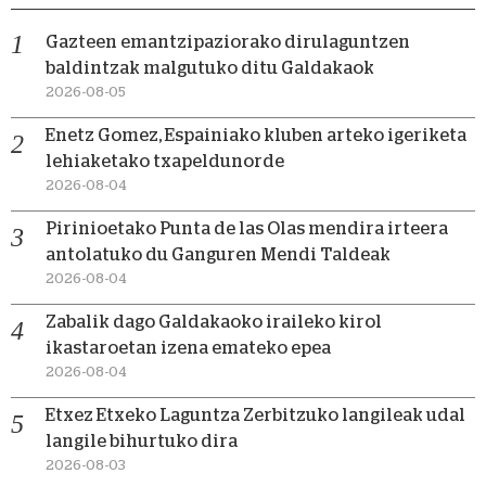
Gazteen emantzipaziorako dirulaguntzen
baldintzak malgutuko ditu Galdakaok
2026-08-05
Enetz Gomez, Espainiako kluben arteko igeriketa
lehiaketako txapeldunorde
2026-08-04
Pirinioetako Punta de las Olas mendira irteera
antolatuko du Ganguren Mendi Taldeak
2026-08-04
Zabalik dago Galdakaoko iraileko kirol
ikastaroetan izena emateko epea
2026-08-04
Etxez Etxeko Laguntza Zerbitzuko langileak udal
langile bihurtuko dira
2026-08-03