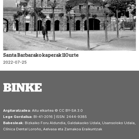
Santa Barbarako kaperak 110 urte
2022-07-25
Argitaratzailea:
Aitu elkartea © CC BY-SA 3.0
Lege Gordailua:
BI-41-2016 | ISSN: 2444-9385
Babesleak:
Bizkaiko Foru Aldundia, Galdakaoko Udala, Usansoloko Udala,
Clínica Dental Loroño, Aelvasa eta Zamakoa Eraikuntzak