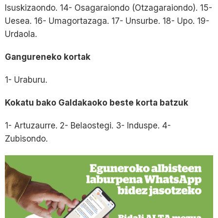
Isuskizaondo. 14- Osagaraiondo (Otzagaraiondo). 15-
Uesea. 16- Umagortazaga. 17- Unsurbe. 18- Upo. 19-
Urdaola.
Gangureneko kortak
1- Uraburu.
Kokatu bako Galdakaoko beste korta batzuk
1- Artuzaurre. 2- Belaostegi. 3- Induspe. 4-
Zubisondo.