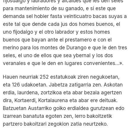
fijosdalgo y labradores y alcaldes que les den seles
para mantenimiento de su ganado, e si este que
demanda sel hobier fasta veinticuatro bacas suyas a
este tal que dende cada jus dos homes buenos, el
uno fijodalgo y el otro labrador y estos homes
buenos que bayan ante el prestamero e con el
merino para los montes de Durango e que le den tres
seles, el uno de ellos que sea ybernal y los dos
veranales e que le den en lugares convenientes…».
Hauen neurriak 252 estatukoak ziren negukoetan,
eta 126 udakoetan. Jabetza zatigarria zen. Askotan
erdia, laurdena, zortzikoa eta abar bezala agertzen
dira, Kortaerdi, Kortalaurena eta abar ere deituak.
Batzuetan Austarriko goiko erdialdea gurutzean edo
izarrean banatuta egoten zen, lerro bakoitzetik
partzero bakoitzari zegokion zatia neurtzeko.