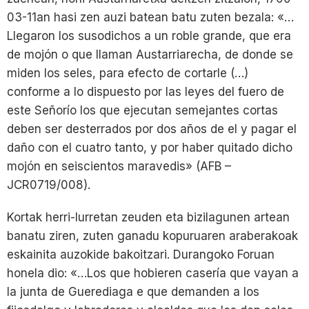
03-11an hasi zen auzi batean batu zuten bezala: «…
Llegaron los susodichos a un roble grande, que era
de mojón o que llaman Austarriarecha, de donde se
miden los seles, para efecto de cortarle (…)
conforme a lo dispuesto por las leyes del fuero de
este Señorío los que ejecutan semejantes cortas
deben ser desterrados por dos años de el y pagar el
daño con el cuatro tanto, y por haber quitado dicho
mojón en seiscientos maravedis» (AFB –
JCR0719/008).
Kortak herri-lurretan zeuden eta bizilagunen artean
banatu ziren, zuten ganadu kopuruaren araberakoak
eskainita auzokide bakoitzari. Durangoko Foruan
honela dio: «…Los que hobieren casería que vayan a
la junta de Guerediaga e que demanden a los