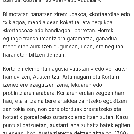
izan da. Gaztelaniaz «sel» edo «cubilar».
Bi motatan banatzen ziren: udakoa, «kortaerdia» edo
txikiagoa, mendialdean kokatua; eta negukoa,
«kortaosoa» edo handiagoa, ibarretan. Horrek
egungo transhumantziara garamatza, ganadua
mendietan aurkitzen dugunean, udan, eta neguan
haranetan biltzen denean.
Kortaren elementu nagusia «austarri» edo «errauts-
harria» zen, Austerritza, Artamugarri eta Kortarri
izenez ere ezagutzen zena, lekuaren edo
probintziaren arabera. Kortaren erdian zegoen harri
hau, eta artzaina bere artaldea zaintzeko egokitzen
zen tokia zen, non bere otorduak prestatzeko eta
hotzetik gordetzeko sutarako erabiltzen zuten. Kasu
puntual batzuetan, austarri lana zuhaitz batek egiten
zuenean, honi Austarriaretxa deitzen zitzaion, 1700-