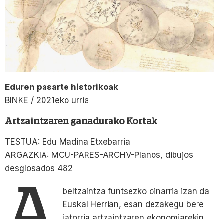
Eduren pasarte historikoak
BINKE / 2021eko urria
Artzaintzaren ganadurako Kortak
TESTUA: Edu Madina Etxebarria
ARGAZKIA: MCU-PARES-ARCHV-Planos, dibujos
desglosados 482
A
beltzaintza funtsezko oinarria izan da
Euskal Herrian, esan dezakegu bere
jatorria artzaintzaren ekonomiarekin