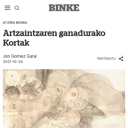
ATZERA BEGIRA
Artzaintzaren ganadurako
Kortak
Jon Gomez Garai
PARTEKATU
2021-10-24