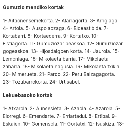
Gumuzio mendiko kortak
1- Aitaonensemekorta. 2- Alarragorta. 3- Arrigiaga.
4- Artola. 5- Auspolaozaga. 6- Bideastibide. 7-
Kortabarri. 8- Kortaederra. 9- Kortatxo. 10-
Fistiagorta. 11- Gumuziozar beaskoa. 12- Gumuziozar
gogeaskoa. 13- Hijosdalgoen korta. 14- Jaurola. 15-
Lemoniaga. 16- Mikolaeta barria. 17- Mikolaeta
zaharra. 18- Mikolaeta nagusia. 19- Mikolaeta txikia.
20- Mimerueta. 21- Pardo. 22- Peru Balzagagorta.
23- Tozubarrokorta. 24- Urtisabel.
Lekuebasoko kortak
1- Atxarola. 2- Aunsesieta. 3- Azaola. 4- Azarola. 5-
Elorregi. 6- Emendarte. 7- Erriartadui. 8- Ertibai. 9-
Eskaien. 10- Gomensola. 11- Gortatxi. 12- Isuskiza. 13-