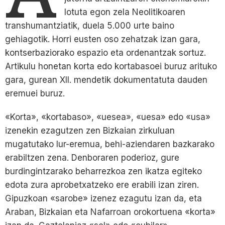
lotuta egon zela Neolitikoaren
transhumantziatik, duela 5.000 urte baino
gehiagotik. Horri eusten oso zehatzak izan gara,
kontserbaziorako espazio eta ordenantzak sortuz.
Artikulu honetan korta edo kortabasoei buruz arituko
gara, gurean XII. mendetik dokumentatuta dauden
eremuei buruz.
«Korta», «kortabaso», «uesea», «uesa» edo «usa»
izenekin ezagutzen zen Bizkaian zirkuluan
mugatutako lur-eremua, behi-aziendaren bazkarako
erabiltzen zena. Denboraren poderioz, gure
burdingintzarako beharrezkoa zen ikatza egiteko
edota zura aprobetxatzeko ere erabili izan ziren.
Gipuzkoan «sarobe» izenez ezagutu izan da, eta
Araban, Bizkaian eta Nafarroan orokortuena «korta»