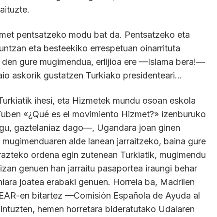
aituzte.
met pentsatzeko modu bat da. Pentsatzeko eta
untzan eta besteekiko errespetuan oinarrituta
a den gure mugimendua, erlijioa ere —Islama bera!—
zaio askorik gustatzen Turkiako presidenteari…
urkiatik ihesi, eta Hizmetek mundu osoan eskola
uben «¿Qué es el movimiento Hizmet?» izenburuko
gu, gaztelaniaz dago—, Ugandara joan ginen
e mugimenduaren alde lanean jarraitzeko, baina gure
arazteko ordena egin zutenean Turkiatik, mugimendu
 izan genuen han jarraitu pasaportea iraungi behar
iniara joatea erabaki genuen. Horrela ba, Madrilen
 CEAR-en bitartez —Comisión Española de Ayuda al
ntuzten, hemen horretara bideratutako Udalaren