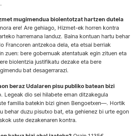
.
Hizmet mugimendua biolentotzat hartzen dutela
inora ere! Are gehiago, Hizmet-ek horren kontra
arteko harremana landuz. Baina kontuan hartu behar
o Francoren antzekoa dela, eta etsai berriak
in zuen: bere gobernuak atentatuak egin zituen eta
ere biolentzia justifikatu dezake eta bere
ugimendu bat desagerrarazi.
aon beraz Udalaren pisu publiko batean bizi
o. Legeak dio sei hilabete eman ditzakegula
e familia batekin bizi ginen Bengoetxen—. Hortik
tu behar duzu pisutxo bat, eta gehienez bi urte egon
askok uste dezakenaren kontra.
en kabuz bizi ahal izateko?
Orain 1.135€