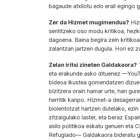
bagaude atxilotu edo erail egingo g
Zer da Hizmet mugimendua?
Hiz
sentitzeko oso modu kritikoa, hezk
dagoena. Baina begira zein kritiko
zalantzan jartzen dugula. Hori ez 
Zelan iritsi zineten Galdakaora?
T
eta erakunde asko dituenez —YouT
bideoa ikustea gomendatzen dizue
bizitzera orain hamar urte, han gur
herritik kanpo. Hizmet-a desagerr
biolentotzat hartzen dutelako, ezin
zitzaigulako laster, eta beraz Espa
asilo politikoa eskatu genuen eta
Refugiado— Galdakaora bideratu gi