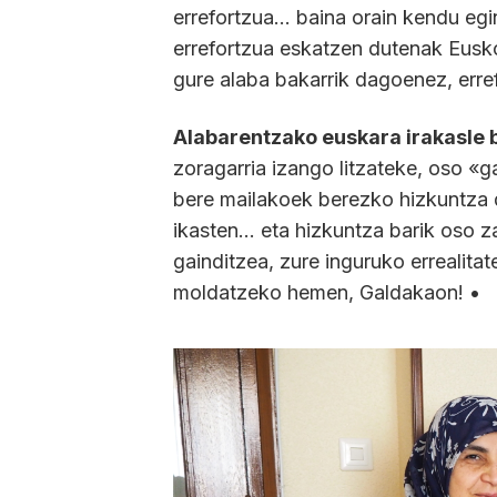
errefortzua… baina orain kendu egi
errefortzua eskatzen dutenak Eusko 
gure alaba bakarrik dagoenez, erref
Alabarentzako euskara irakasle 
zoragarria izango litzateke, oso «g
bere mailakoek berezko hizkuntza d
ikasten… eta hizkuntza barik oso z
gainditzea, zure inguruko errealita
moldatzeko hemen, Galdakaon! •