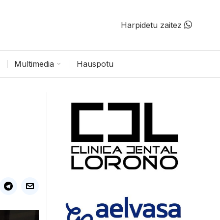
Harpidetu zaitez
Multimedia
Hauspotu