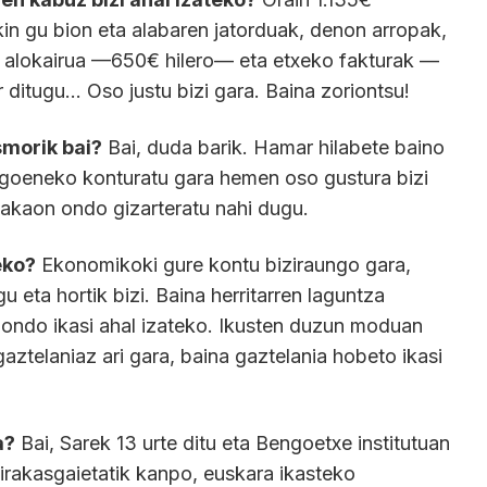
ekin gu bion eta alabaren jatorduak, denon arropak,
 alokairua —650€ hilero— eta etxeko fakturak —
 ditugu… Oso justu bizi gara. Baina zoriontsu!
smorik bai?
Bai, duda barik. Hamar hilabete baino
goeneko konturatu gara hemen oso gustura bizi
dakaon ondo gizarteratu nahi dugu.
eko?
Ekonomikoki gure kontu biziraungo gara,
 eta hortik bizi. Baina herritarren laguntza
ondo ikasi ahal izateko. Ikusten duzun moduan
gaztelaniaz ari gara, baina gaztelania hobeto ikasi
a?
Bai, Sarek 13 urte ditu eta Bengoetxe institutuan
 irakasgaietatik kanpo, euskara ikasteko