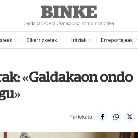
Galdakaoko eta Usansoloko komunikabidea
isteak
Elkarrizketak
Iritziak
Erreportajeak
rrak: «Galdakaon ondo
ugu»
Partekatu