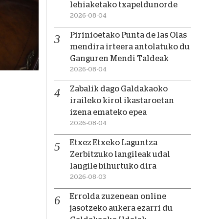
lehiaketako txapeldunorde
2026-08-04
Pirinioetako Punta de las Olas
mendira irteera antolatuko du
Ganguren Mendi Taldeak
2026-08-04
Zabalik dago Galdakaoko
iraileko kirol ikastaroetan
izena emateko epea
2026-08-04
Etxez Etxeko Laguntza
Zerbitzuko langileak udal
langile bihurtuko dira
2026-08-03
Errolda zuzenean online
jasotzeko aukera ezarri du