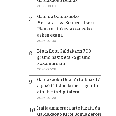
Galdakaoko Udalak
2026-08-03
Gaur da Galdakaoko
Merkataritza Biziberritzeko
Planaren inkesta osatzeko
azken eguna
2026-07-30
Bi atxilotu Galdakaon 700
gramo haxix eta 75 gramo
kokainarekin
2026-07-28
Galdakaoko Udal Artxiboak 17
argazki historiko berri gehitu
ditu funts digitalera
2026-07-28
Iraila amaierara arte luzatu da
Galdakaoko Kirol Bonuak erosi