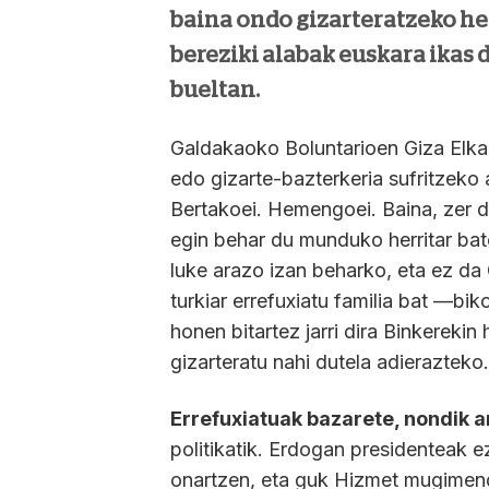
baina ondo gizarteratzeko her
bereziki alabak euskara ikas 
bueltan.
Galdakaoko Boluntarioen Giza Elka
edo gizarte-bazterkeria sufritzeko
Bertakoei. Hemengoei. Baina, zer 
egin behar du munduko herritar bate
luke arazo izan beharko, eta ez da 
turkiar errefuxiatu familia bat —bik
honen bitartez jarri dira Binkereki
gizarteratu nahi dutela adierazteko.
Errefuxiatuak bazarete, nondik ar
politikatik. Erdogan presidenteak 
onartzen, eta guk Hizmet mugimend