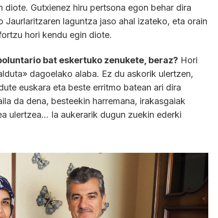
n diote. Gutxienez hiru pertsona egon behar dira
Jaurlaritzaren laguntza jaso ahal izateko, eta orain
ortzu hori kendu egin diote.
boluntario bat eskertuko zenukete, beraz?
Hori
alduta» dagoelako alaba. Ez du askorik ulertzen,
ute euskara eta beste erritmo batean ari dira
aila da dena, besteekin harremana, irakasgaiak
tea ulertzea… Ia aukerarik dugun zuekin ederki