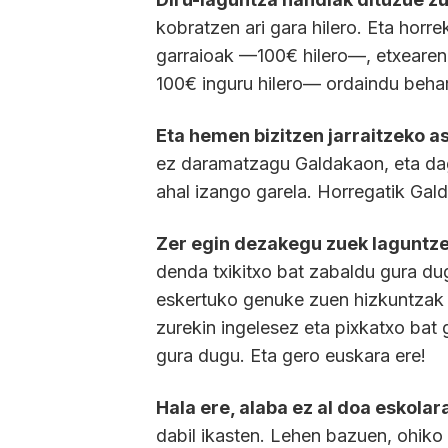
kobratzen ari gara hilero. Eta horr
garraioak —100€ hilero—, etxearen
100€ inguru hilero— ordaindu behar
Eta hemen bizitzen jarraitzeko a
ez daramatzagu Galdakaon, eta da
ahal izango garela. Horregatik Gal
Zer egin dezakegu zuek laguntz
denda txikitxo bat zabaldu gura dugu
eskertuko genuke zuen hizkuntzak 
zurekin ingelesez eta pixkatxo bat 
gura dugu. Eta gero euskara ere!
Hala ere, alaba ez al doa eskolar
dabil ikasten. Lehen bazuen, ohiko