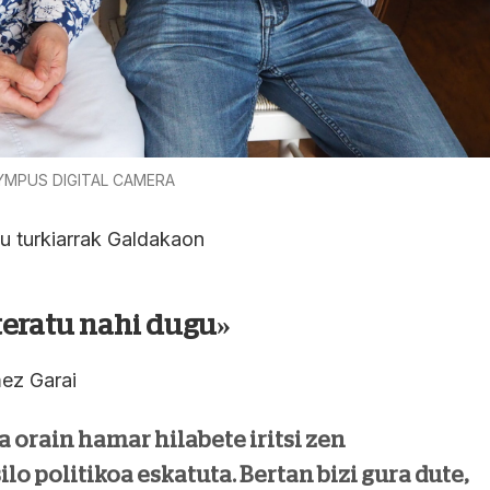
YMPUS DIGITAL CAMERA
atu turkiarrak Galdakaon
eratu nahi dugu»
z Garai
 orain hamar hilabete iritsi zen
ilo politikoa eskatuta. Bertan bizi gura dute,