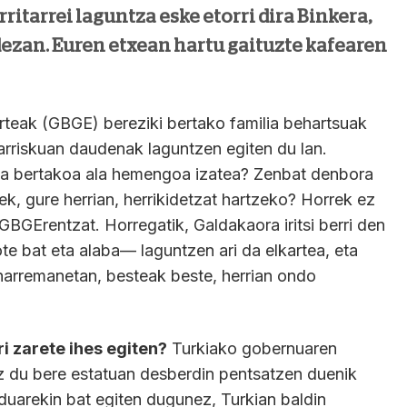
ritarrei laguntza eske etorri dira Binkera,
dezan. Euren etxean hartu gaituzte kafearen
rteak (GBGE) bereziki bertako familia behartsuak
 arriskuan daudenak laguntzen egiten du lan.
da bertakoa ala hemengoa izatea? Zenbat denbora
k, gure herrian, herrikidetzat hartzeko? Horrek ez
GBGErentzat. Horregatik, Galdakaora iritsi berri den
ote bat eta alaba— laguntzen ari da elkartea, eta
n harremanetan, besteak beste, herrian ondo
i zarete ihes egiten?
Turkiako gobernuaren
ez du bere estatuan desberdin pentsatzen duenik
uarekin bat egiten dugunez, Turkian baldin