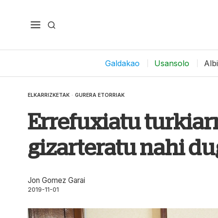
Galdakao
Usansolo
Alb
ELKARRIZKETAK
·
GURERA ETORRIAK
Errefuxiatu turkia
gizarteratu nahi d
Jon Gomez Garai
2019-11-01