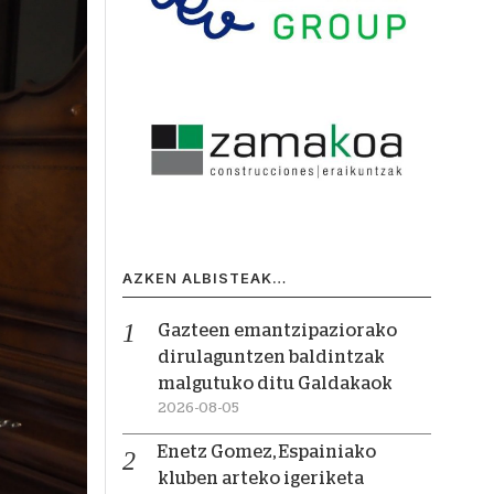
AZKEN ALBISTEAK…
Gazteen emantzipaziorako
dirulaguntzen baldintzak
malgutuko ditu Galdakaok
2026-08-05
Enetz Gomez, Espainiako
kluben arteko igeriketa