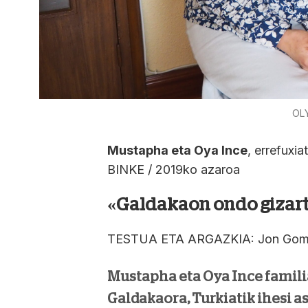
OL
Mustapha eta Oya Ince
, errefuxi
BINKE / 2019ko azaroa
«Galdakaon ondo gizart
TESTUA ETA ARGAZKIA: Jon Gome
Mustapha eta Oya Ince familia
Galdakaora, Turkiatik ihesi as