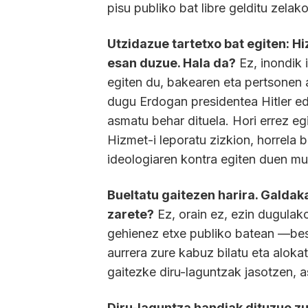
pisu publiko bat libre gelditu zelako
Utzidazue tartetxo bat egiten: 
esan duzue. Hala da?
Ez, inondik 
egiten du, bakearen eta pertsonen 
dugu Erdogan presidentea Hitler ed
asmatu behar dituela. Hori errez eg
Hizmet-i leporatu zizkion, horrela b
ideologiaren kontra egiten duen m
Bueltatu gaitezen harira. Galdak
zarete?
Ez, orain ez, ezin dugulak
gehienez etxe publiko batean —best
aurrera zure kabuz bilatu eta aloka
gaitezke diru-laguntzak jasotzen, 
Diru-laguntza handiak dituzue zu