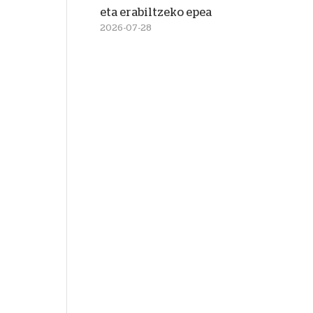
eta erabiltzeko epea
2026-07-28