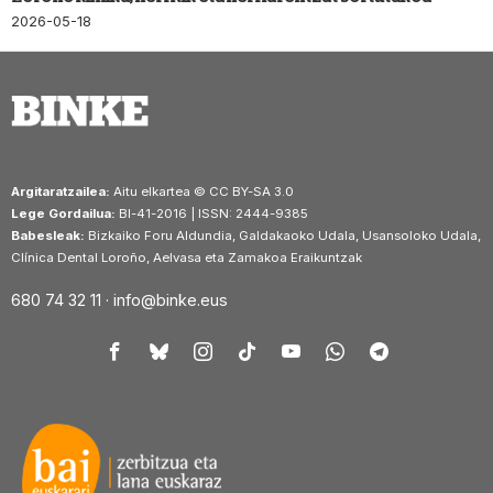
2026-05-18
Argitaratzailea:
Aitu elkartea © CC BY-SA 3.0
Lege Gordailua:
BI-41-2016 | ISSN: 2444-9385
Babesleak:
Bizkaiko Foru Aldundia, Galdakaoko Udala, Usansoloko Udala,
Clínica Dental Loroño, Aelvasa eta Zamakoa Eraikuntzak
680 74 32 11 ·
info@binke.eus