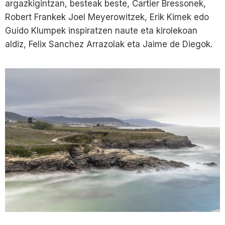
argazkigintzan, besteak beste, Cartier Bressonek,
Robert Frankek Joel Meyerowitzek, Erik Kimek edo
Guido Klumpek inspiratzen naute eta kirolekoan
aldiz, Felix Sanchez Arrazolak eta Jaime de Diegok.