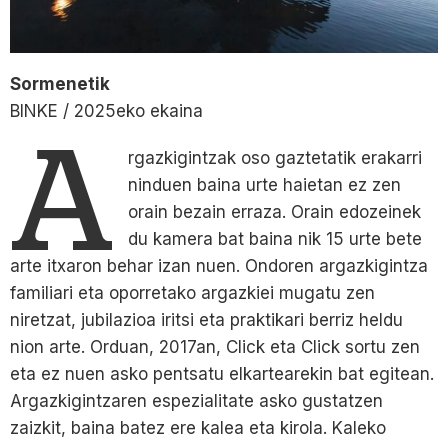
Sormenetik
BINKE / 2025eko ekaina
A
rgazkigintzak oso gaztetatik erakarri
ninduen baina urte haietan ez zen
orain bezain erraza. Orain edozeinek
du kamera bat baina nik 15 urte bete
arte itxaron behar izan nuen. Ondoren argazkigintza
familiari eta oporretako argazkiei mugatu zen
niretzat, jubilazioa iritsi eta praktikari berriz heldu
nion arte. Orduan, 2017an, Click eta Click sortu zen
eta ez nuen asko pentsatu elkartearekin bat egitean.
Argazkigintzaren espezialitate asko gustatzen
zaizkit, baina batez ere kalea eta kirola. Kaleko