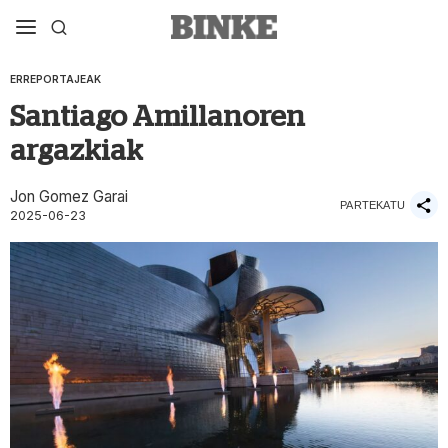
ERREPORTAJEAK
Santiago Amillanoren
argazkiak
Jon Gomez Garai
PARTEKATU
2025-06-23