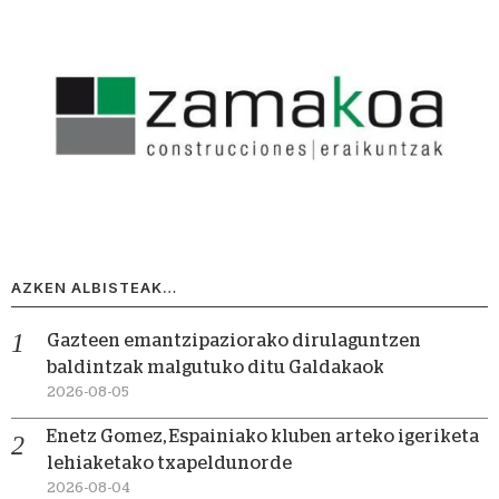
AZKEN ALBISTEAK…
Gazteen emantzipaziorako dirulaguntzen
baldintzak malgutuko ditu Galdakaok
2026-08-05
Enetz Gomez, Espainiako kluben arteko igeriketa
lehiaketako txapeldunorde
2026-08-04