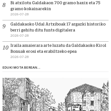
Bi atxilotu Galdakaon 700 gramo haxix eta 75
gramo kokainarekin
2026-07-28
Galdakaoko Udal Artxiboak 17 argazki historiko
berri gehitu ditu funts digitalera
2026-07-28
Iraila amaierara arte luzatu da Galdakaoko Kirol
Bonuak erosi eta erabiltzeko epea
2026-07-28
EDUKI MOTA BEREAN...