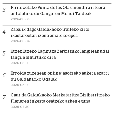
Pirinioetako Punta de las Olas mendira irteera
antolatuko du Ganguren Mendi Taldeak
2026-08-04
Zabalik dago Galdakaoko iraileko kirol
ikastaroetan izena emateko epea
2026-08-04
Etxez Etxeko Laguntza Zerbitzuko langileak udal
langile bihurtuko dira
2026-08-03
Errolda zuzenean online jasotzeko aukera ezarri
du Galdakaoko Udalak
2026-08-03
Gaur da Galdakaoko Merkataritza Biziberritzeko
Planaren inkesta osatzeko azken eguna
2026-07-30