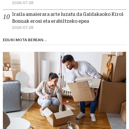
2026-07-28
Iraila amaierara arte luzatu da Galdakaoko Kirol
Bonuak erosi eta erabiltzeko epea
2026-07-28
EDUKI MOTA BEREAN...