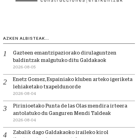
AZKEN ALBISTEAK…
Gazteen emantzipaziorako dirulaguntzen
baldintzak malgutuko ditu Galdakaok
2026-08-05
Enetz Gomez, Espainiako kluben arteko igeriketa
lehiaketako txapeldunorde
2026-08-04
Pirinioetako Punta de las Olas mendira irteera
antolatuko du Ganguren Mendi Taldeak
2026-08-04
Zabalik dago Galdakaoko iraileko kirol