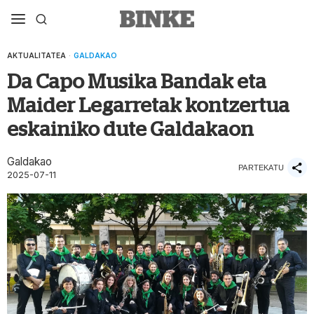
AKTUALITATEA
·
GALDAKAO
Da Capo Musika Bandak eta
Maider Legarretak kontzertua
eskainiko dute Galdakaon
Galdakao
PARTEKATU
2025-07-11