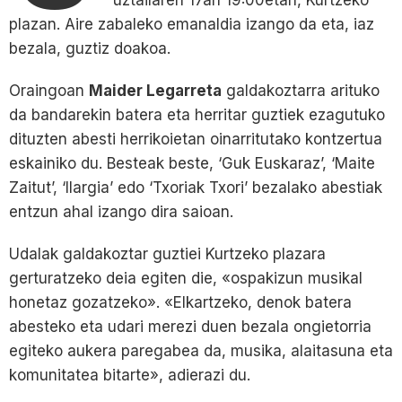
plazan. Aire zabaleko emanaldia izango da eta, iaz
bezala, guztiz doakoa.
Oraingoan
Maider Legarreta
galdakoztarra arituko
da bandarekin batera eta herritar guztiek ezagutuko
dituzten abesti herrikoietan oinarritutako kontzertua
eskainiko du. Besteak beste, ‘Guk Euskaraz’, ‘Maite
Zaitut’, ‘Ilargia’ edo ‘Txoriak Txori’ bezalako abestiak
entzun ahal izango dira saioan.
Udalak galdakoztar guztiei Kurtzeko plazara
gerturatzeko deia egiten die, «ospakizun musikal
honetaz gozatzeko». «Elkartzeko, denok batera
abesteko eta udari merezi duen bezala ongietorria
egiteko aukera paregabea da, musika, alaitasuna eta
komunitatea bitarte», adierazi du.