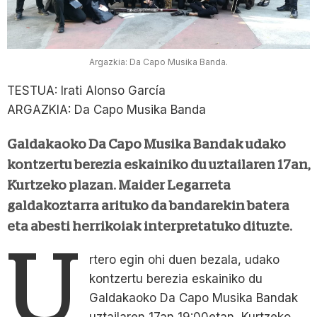
Argazkia: Da Capo Musika Banda.
TESTUA: Irati Alonso García
ARGAZKIA: Da Capo Musika Banda
Galdakaoko Da Capo Musika Bandak udako
kontzertu berezia eskainiko du uztailaren 17an,
Kurtzeko plazan. Maider Legarreta
galdakoztarra arituko da bandarekin batera
eta abesti herrikoiak interpretatuko dituzte.
U
rtero egin ohi duen bezala, udako
kontzertu berezia eskainiko du
Galdakaoko Da Capo Musika Bandak
uztailaren 17an 19:00etan, Kurtzeko