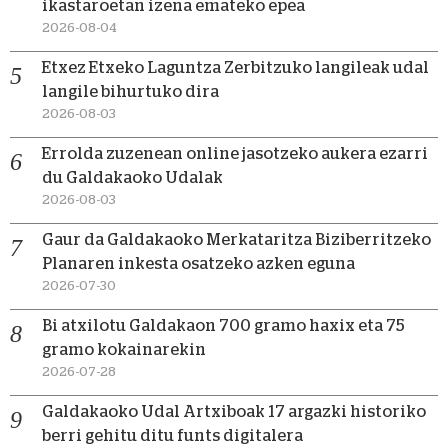
ikastaroetan izena emateko epea
2026-08-04
Etxez Etxeko Laguntza Zerbitzuko langileak udal
langile bihurtuko dira
2026-08-03
Errolda zuzenean online jasotzeko aukera ezarri
du Galdakaoko Udalak
2026-08-03
Gaur da Galdakaoko Merkataritza Biziberritzeko
Planaren inkesta osatzeko azken eguna
2026-07-30
Bi atxilotu Galdakaon 700 gramo haxix eta 75
gramo kokainarekin
2026-07-28
Galdakaoko Udal Artxiboak 17 argazki historiko
berri gehitu ditu funts digitalera