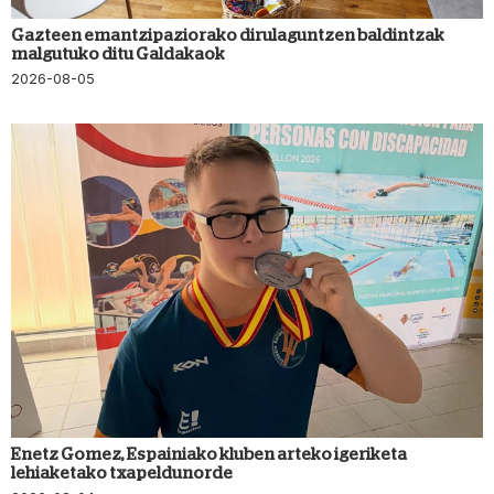
Gazteen emantzipaziorako dirulaguntzen baldintzak
malgutuko ditu Galdakaok
2026-08-05
Enetz Gomez, Espainiako kluben arteko igeriketa
lehiaketako txapeldunorde