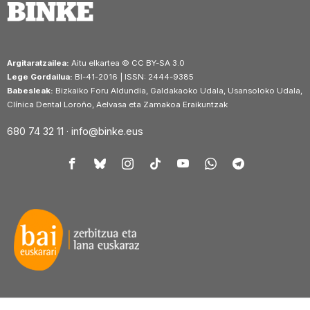
Argitaratzailea:
Aitu elkartea © CC BY-SA 3.0
Lege Gordailua:
BI-41-2016 | ISSN: 2444-9385
Babesleak:
Bizkaiko Foru Aldundia, Galdakaoko Udala, Usansoloko Udala,
Clínica Dental Loroño, Aelvasa eta Zamakoa Eraikuntzak
680 74 32 11 ·
info@binke.eus