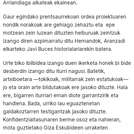
Arriandiaga alkateak ekainean.
Gaur egindako prentsaurrekoan ordea proiektuaren
nondik norakoak are gehiago zehaztu eta epe
motzean zein luzean dituzten helburuak zeintzuk
izango diren azpimarratu ditu Hernandok, Aranzadi
elkarteko Javi Buces historialariarekin batera.
Urte biko ibilbidea izango duen ikerketa honek bi bide
desberdin izango ditu iturri nagusi. Batetik,
artxiboetara —tokikoak, militarrak zein estatukoak—
jo eta orain arte bildutakoak ere jasoko dituzte. Hala
ere, bigarren iturriari eman diote garrantzirik eta
handiena. Bada, urriko lau eguaztenetan
galdakoztarren testigantzak jasoko dituzte.
Konfidentzialtasunaren berme osoz eta nahieran,
mota guztietako Giza Eskubideen urraketen