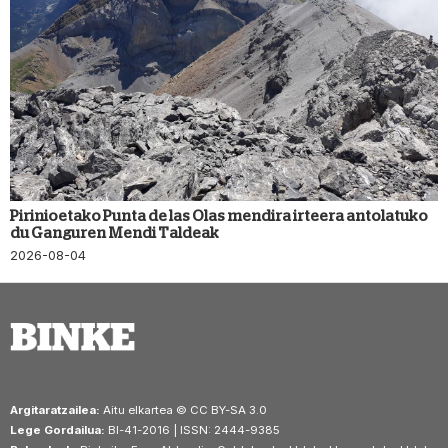
Pirinioetako Punta de las Olas mendira irteera antolatuko
du Ganguren Mendi Taldeak
2026-08-04
Argitaratzailea:
Aitu elkartea © CC BY-SA 3.0
Lege Gordailua:
BI-41-2016 | ISSN: 2444-9385