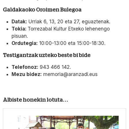
Galdakaoko Oroimen Bulegoa
Datak:
Urriak 6, 13, 20 eta 27, eguaztenak.
Tokia:
Torrezabal Kultur Etxeko lehenengo
pisuan.
Ordutegia:
10:00-13:00 eta 15:00-18:30.
Testigantzak uzteko beste bi bide
Telefonoz:
943 466 142.
Mezu bidez:
memoria@aranzadi.eus
Albiste honekin lotuta…