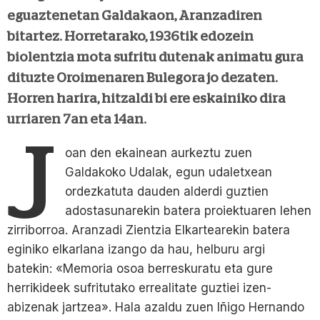
eguaztenetan Galdakaon, Aranzadiren
bitartez. Horretarako, 1936tik edozein
biolentzia mota sufritu dutenak animatu gura
dituzte Oroimenaren Bulegora jo dezaten.
Horren harira, hitzaldi bi ere eskainiko dira
urriaren 7an eta 14an.
J
oan den ekainean aurkeztu zuen
Galdakoko Udalak, egun udaletxean
ordezkatuta dauden alderdi guztien
adostasunarekin batera proiektuaren lehen
zirriborroa. Aranzadi Zientzia Elkartearekin batera
eginiko elkarlana izango da hau, helburu argi
batekin: «Memoria osoa berreskuratu eta gure
herrikideek sufritutako errealitate guztiei izen-
abizenak jartzea». Hala azaldu zuen Iñigo Hernando