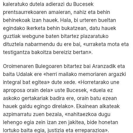
kaleratuko dutela adierazi du Bucesek
prentsaurrekoaren amaieran, nahiz eta behin
behinekoak izan hauek. Hala, bi urteren bueltan
egindako ikerketa behin bukatzean, datu hauek
guztiak webgune baten bitartez plazaratuko
dituztela nabarmendu du ere bai, «urraketa mota eta
testigantza bakoitza bereiziz bertan».
Oroimenaren Bulegoaren bitartez bai Aranzadik eta
baita Udalak ere «herri mailako memoriaren argazki
integral bat egitea» dute xede. «Horretarako une
aproposa orain dela» uste Bucesek, «duela ez
askoko gertakariak badira ere, orain batu ezean
hauek galdu egingo direlako». Ekainean alkateak
azpimarratu zuen bezala, «nahitaezkoa dugu
lehengo egia zein izan zen jakitea, bide honetan
lortuko baita egia, justizia eta erreparazioa».