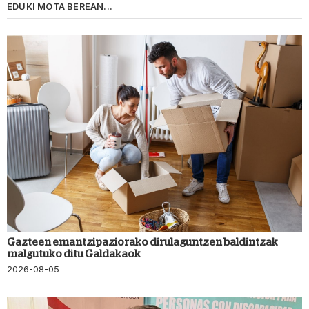
EDUKI MOTA BEREAN...
Gazteen emantzipaziorako dirulaguntzen baldintzak
malgutuko ditu Galdakaok
2026-08-05