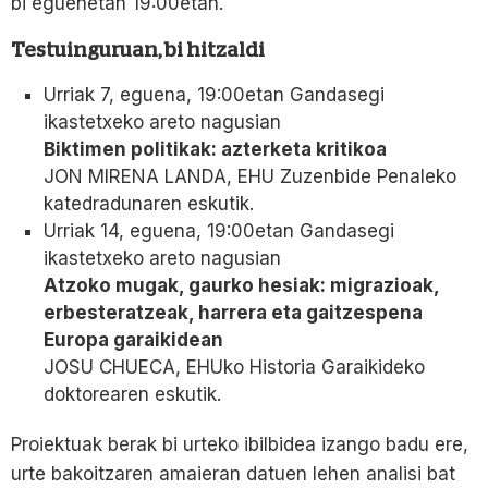
bi eguenetan 19:00etan.
Testuinguruan, bi hitzaldi
Urriak 7, eguena, 19:00etan Gandasegi
ikastetxeko areto nagusian
Biktimen politikak: azterketa kritikoa
JON MIRENA LANDA, EHU Zuzenbide Penaleko
katedradunaren eskutik.
Urriak 14, eguena, 19:00etan Gandasegi
ikastetxeko areto nagusian
Atzoko mugak, gaurko hesiak: migrazioak,
erbesteratzeak, harrera eta gaitzespena
Europa garaikidean
JOSU CHUECA, EHUko Historia Garaikideko
doktorearen eskutik.
Proiektuak berak bi urteko ibilbidea izango badu ere,
urte bakoitzaren amaieran datuen lehen analisi bat