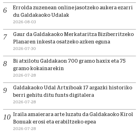
Errolda zuzenean online jasotzeko aukera ezarri
du Galdakaoko Udalak
2026-08-03
Gaur da Galdakaoko Merkataritza Biziberritzeko
Planaren inkesta osatzeko azken eguna
2026-07-30
Bi atxilotu Galdakaon 700 gramo haxix eta 75
gramo kokainarekin
2026-07-28
Galdakaoko Udal Artxiboak 17 argazki historiko
berri gehitu ditu funts digitalera
2026-07-28
Iraila amaierara arte luzatu da Galdakaoko Kirol
Bonuak erosi eta erabiltzeko epea
2026-07-28