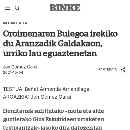
AKTUALITATEA
Oroimenaren Bulegoa irekiko
du Aranzadik Galdakaon,
urriko lau eguaztenetan
Jon Gomez Garai
PARTEKATU
2021-10-04
TESTUA: Beñat Armentia Arriandiaga
ARGAZKIA: Jon Gomez Garai
Herritarrek sufritutako «mota eta alde
guztietako Giza Eskubideen urraketen
testigantzak» jasoko dira datozen lau