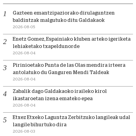
Gazteen emantzipaziorako dirulaguntzen
baldintzak malgutuko ditu Galdakaok
2026-08-05
Enetz Gomez, Espainiako kluben arteko igeriketa
lehiaketako txapeldunorde
2026-08-04
Pirinioetako Punta de las Olas mendira irteera
antolatuko du Ganguren Mendi Taldeak
2026-08-04
Zabalik dago Galdakaoko iraileko kirol
ikastaroetan izena emateko epea
2026-08-04
Etxez Etxeko Laguntza Zerbitzuko langileak udal
langile bihurtuko dira
2026-08-03