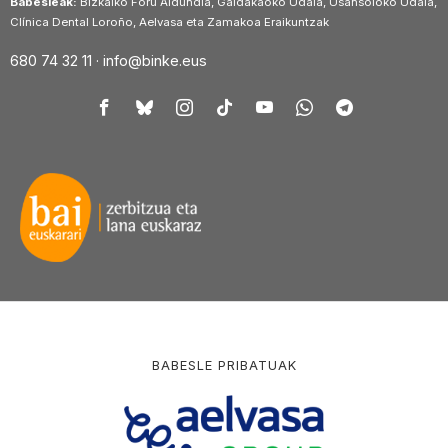
Babesleak:
Bizkaiko Foru Aldundia, Galdakaoko Udala, Usansoloko Udala,
Clínica Dental Loroño, Aelvasa eta Zamakoa Eraikuntzak
680 74 32 11 ·
info@binke.eus
BABESLE PRIBATUAK