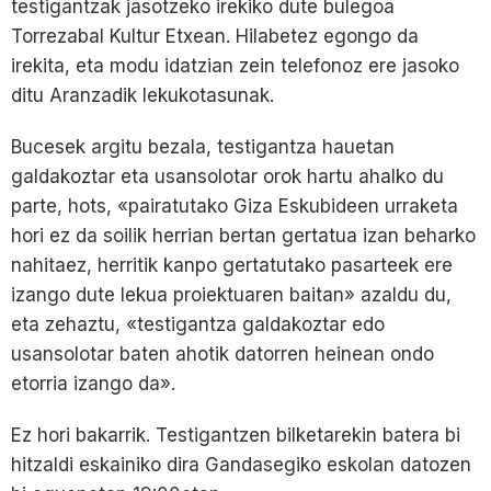
testigantzak jasotzeko irekiko dute bulegoa
Torrezabal Kultur Etxean. Hilabetez egongo da
irekita, eta modu idatzian zein telefonoz ere jasoko
ditu Aranzadik lekukotasunak.
Bucesek argitu bezala, testigantza hauetan
galdakoztar eta usansolotar orok hartu ahalko du
parte, hots, «pairatutako Giza Eskubideen urraketa
hori ez da soilik herrian bertan gertatua izan beharko
nahitaez, herritik kanpo gertatutako pasarteek ere
izango dute lekua proiektuaren baitan» azaldu du,
eta zehaztu, «testigantza galdakoztar edo
usansolotar baten ahotik datorren heinean ondo
etorria izango da».
Ez hori bakarrik. Testigantzen bilketarekin batera bi
hitzaldi eskainiko dira Gandasegiko eskolan datozen