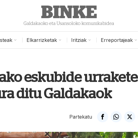
Galdakaoko eta Usansoloko komunikabidea
isteak
Elkarrizketak
Iritziak
Erreportajeak
utako eskubide urraket
ura ditu Galdakaok
Partekatu