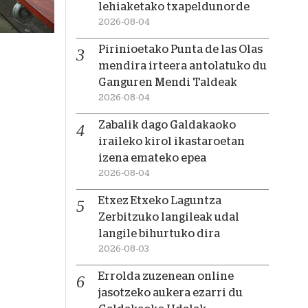
lehiaketako txapeldunorde
2026-08-04
Pirinioetako Punta de las Olas
mendira irteera antolatuko du
Ganguren Mendi Taldeak
2026-08-04
Zabalik dago Galdakaoko
iraileko kirol ikastaroetan
izena emateko epea
2026-08-04
Etxez Etxeko Laguntza
Zerbitzuko langileak udal
langile bihurtuko dira
2026-08-03
Errolda zuzenean online
jasotzeko aukera ezarri du