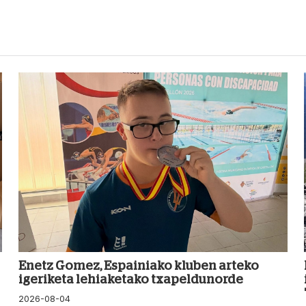
Enetz Gomez, Espainiako kluben arteko
igeriketa lehiaketako txapeldunorde
2026-08-04