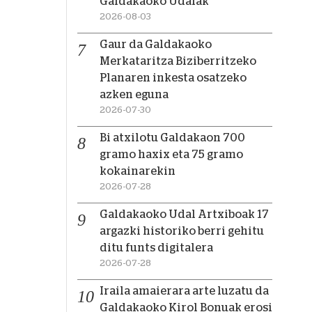
Galdakaoko Udalak
2026-08-03
Gaur da Galdakaoko
Merkataritza Biziberritzeko
Planaren inkesta osatzeko
azken eguna
2026-07-30
Bi atxilotu Galdakaon 700
gramo haxix eta 75 gramo
kokainarekin
2026-07-28
Galdakaoko Udal Artxiboak 17
argazki historiko berri gehitu
ditu funts digitalera
2026-07-28
Iraila amaierara arte luzatu da
Galdakaoko Kirol Bonuak erosi