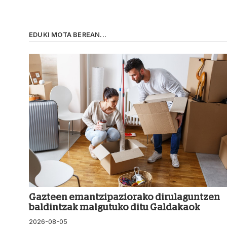
EDUKI MOTA BEREAN...
Gazteen emantzipaziorako dirulaguntzen
baldintzak malgutuko ditu Galdakaok
2026-08-05