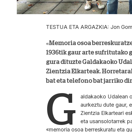
TESTUA ETA ARGAZKIA: Jon Gome
«Memoria osoa berreskuratze
1936tik gaur arte sufritutako
gura dituzte Galdakaoko Udal
Zientzia Elkarteak. Horretara
bat eta telefono bat jarriko di
G
aldakaoko Udalean o
aurkeztu dute gaur, 
Zientzia Elkarteari e
eta usansolotarrek p
«memoria osoa berreskuratu eta gure