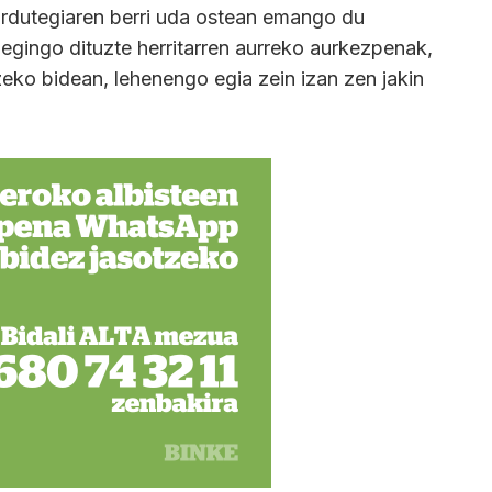
rdutegiaren berri uda ostean emango du
gingo dituzte herritarren aurreko aurkezpenak,
tzeko bidean, lehenengo egia zein izan zen jakin