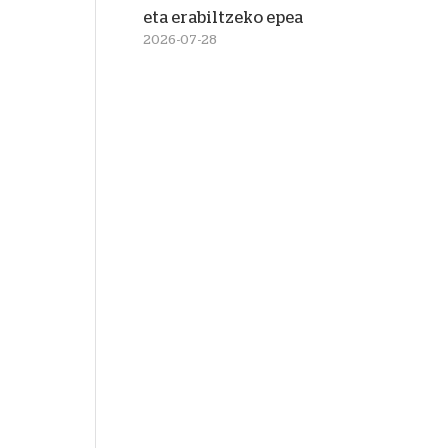
eta erabiltzeko epea
2026-07-28