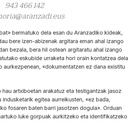
943 466 142
oria@aranzadi.eus
bat» bermatuko dela esan du Aranzadiko kideak,
dau bere izen-abizenak argitara eman ahal izango
an bezala, bera hil ostean argitaratu ahal izango
atutako eskubide urraketa hori orain kontatzea dela
o aurkezpenean, «dokumentatzen ez dana existitu
o hau artxiboetan arakatuz eta testigantzak jasoz
 indusketarik egitea aurreikusten, «ez bada,
bako fosaren baten barri jasotzen dogula». Orduan
hartuko luke gorpuak aurkitzeko eta identifikatzeko