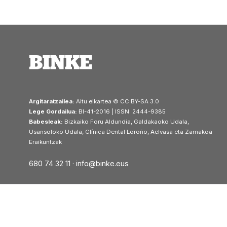
Argitaratzailea:
Aitu elkartea © CC BY-SA 3.0
Lege Gordailua:
BI-41-2016 | ISSN: 2444-9385
Babesleak:
Bizkaiko Foru Aldundia, Galdakaoko Udala,
Usansoloko Udala, Clínica Dental Loroño, Aelvasa eta Zamakoa
Eraikuntzak
680 74 32 11 ·
info@binke.eus