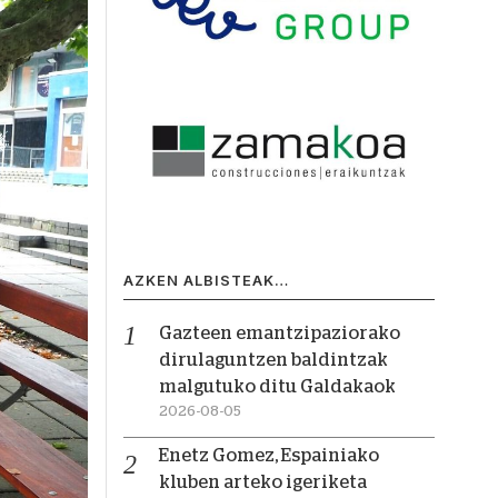
AZKEN ALBISTEAK…
Gazteen emantzipaziorako
dirulaguntzen baldintzak
malgutuko ditu Galdakaok
2026-08-05
Enetz Gomez, Espainiako
kluben arteko igeriketa