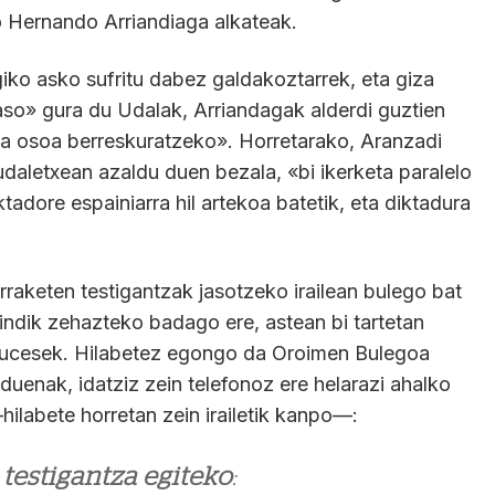
o Hernando Arriandiaga alkateak.
agiko asko sufritu dabez galdakoztarrek, eta giza
jaso» gura du Udalak, Arriandagak alderdi guztien
a osoa berreskuratzeko». Horretarako, Aranzadi
 udaletxean azaldu duen bezala, «bi ikerketa paralelo
adore espainiarra hil artekoa batetik, eta diktadura
raketen testigantzak jasotzeko irailean bulego bat
ndik zehazteko badago ere, astean bi tartetan
Bucesek. Hilabetez egongo da Oroimen Bulegoa
 duenak, idatziz zein telefonoz ere helarazi ahalko
ilabete horretan zein irailetik kanpo—:
 testigantza egiteko
: