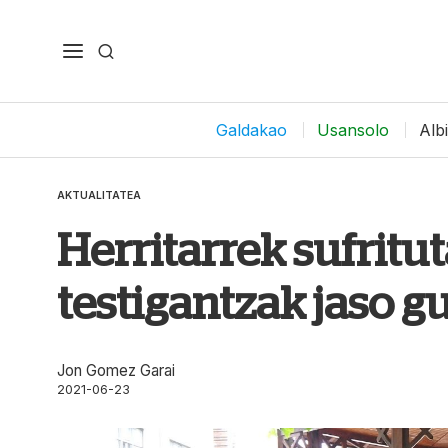
Galdakao
Usansolo
Alb
AKTUALITATEA
Herritarrek sufrit
testigantzak jaso g
Jon Gomez Garai
2021-06-23