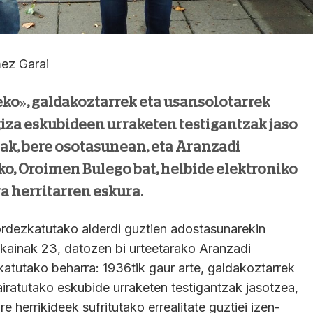
z Garai
ko», galdakoztarrek eta usansolotarrek
 giza eskubideen urraketen testigantzak jaso
ak, bere osotasunean, eta Aranzadi
ko, Oroimen Bulego bat, helbide elektroniko
ra herritarren eskura.
rdezkatutako alderdi guztien adostasunarekin
ekainak 23, datozen bi urteetarako Aranzadi
skatutako beharra: 1936tik gaur arte, galdakoztarrek
airatutako eskubide urraketen testigantzak jasotzea,
 herrikideek sufritutako errealitate guztiei izen-