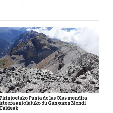
Pirinioetako Punta de las Olas mendira
irteera antolatuko du Ganguren Mendi
Taldeak