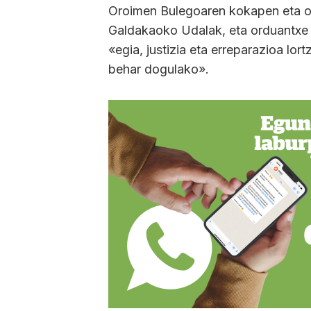
Oroimen Bulegoaren kokapen eta o
Galdakaoko Udalak, eta orduantxe e
«egia, justizia eta erreparazioa lor
behar dogulako».