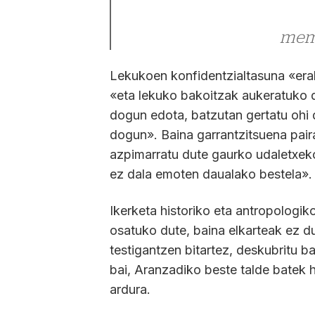
mem
Lekukoen konfidentzialtasuna «era
«eta lekuko bakoitzak aukeratuko 
dogun edota, batzutan gertatu ohi d
dogun». Baina garrantzitsuena pair
azpimarratu dute gaurko udaletxek
ez dala emoten daualako bestela».
Ikerketa historiko eta antropologik
osatuko dute, baina elkarteak ez du
testigantzen bitartez, deskubritu 
bai, Aranzadiko beste talde batek 
ardura.