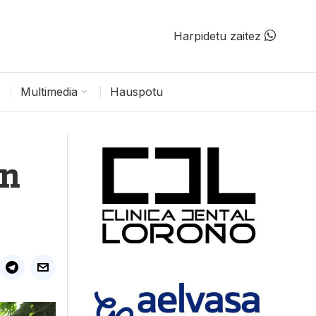
Harpidetu zaitez
Multimedia
Hauspotu
en