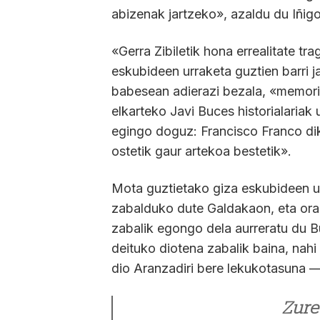
abizenak jartzeko», azaldu du Iñig
«Gerra Zibiletik hona errealitate tr
eskubideen urraketa guztien barri 
babesean adierazi bezala, «memori
elkarteko Javi Buces historialariak
egingo doguz: Francisco Franco dikt
ostetik gaur artekoa bestetik».
Mota guztietako giza eskubideen ur
zabalduko dute Galdakaon, eta orai
zabalik egongo dela aurreratu du 
deituko diotena zabalik baina, nahi
dio Aranzadiri bere lekukotasuna —h
Zure