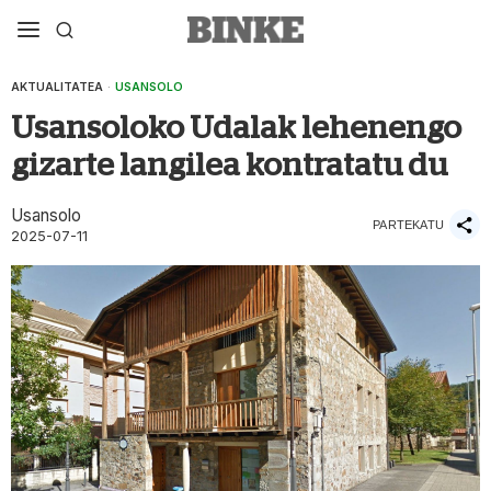
AKTUALITATEA
·
USANSOLO
Usansoloko Udalak lehenengo
gizarte langilea kontratatu du
Usansolo
PARTEKATU
2025-07-11