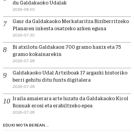
du Galdakaoko Udalak
2026-08-03
Gaur da Galdakaoko Merkataritza Biziberritzeko
Planaren inkesta osatzeko azken eguna
2026-07-30
Bi atxilotu Galdakaon 700 gramo haxix eta 75
gramo kokainarekin
2026-07-28
Galdakaoko Udal Artxiboak 17 argazki historiko
berri gehitu ditu funts digitalera
2026-07-28
Iraila amaierara arte luzatu da Galdakaoko Kirol
Bonuak erosi eta erabiltzeko epea
2026-07-28
EDUKI MOTA BEREAN...