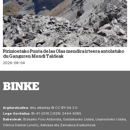
Pirinioetako Punta de las Olas mendira irteera antolatuko
du Ganguren Mendi Taldeak
2026-08-04
Argitaratzailea:
Aitu elkartea © CC BY-SA 3.0
Lege Gordailua:
BI-41-2016 | ISSN: 2444-9385
Babesleak:
Bizkaiko Foru Aldundia, Galdakaoko Udala, Usansoloko Udala,
Clínica Dental Loroño, Aelvasa eta Zamakoa Eraikuntzak