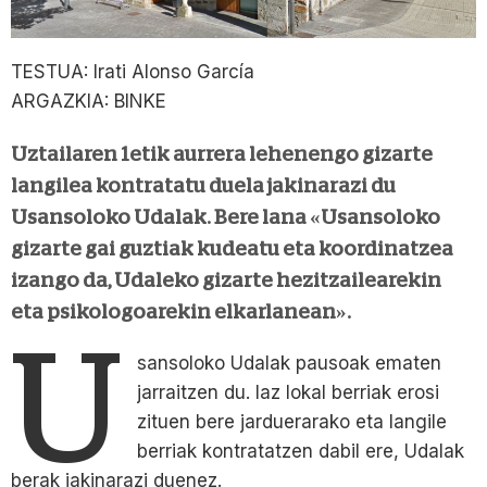
TESTUA: Irati Alonso García
ARGAZKIA: BINKE
Uztailaren 1etik aurrera lehenengo gizarte
langilea kontratatu duela jakinarazi du
Usansoloko Udalak. Bere lana «Usansoloko
gizarte gai guztiak kudeatu eta koordinatzea
izango da, Udaleko gizarte hezitzailearekin
eta psikologoarekin elkarlanean».
U
sansoloko Udalak pausoak ematen
jarraitzen du. Iaz lokal berriak erosi
zituen bere jarduerarako eta langile
berriak kontratatzen dabil ere, Udalak
berak jakinarazi duenez.