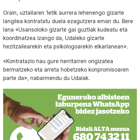
Orain, uztailaren 1etik aurrera lehenengo gizarte
langilea kontratatu duela ezagutzera eman du. Bere
lana «Usansoloko gizarte gai guztiak kudeatu eta
koordinatzea izango da, Udaleko gizarte
hezitzailearekin eta psikologoarekin elkarlanean».
«Kontratazio hau gure herritarren ongizatea
bermatzeko eta arreta hobetzeko konpromisoaren
parte da», nabarmendu du Udalak.