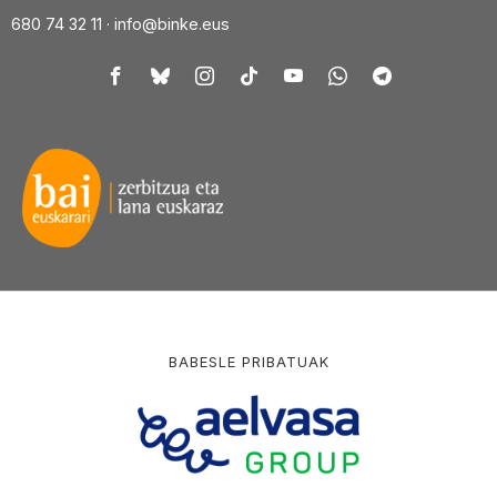
680 74 32 11 ·
info@binke.eus
BABESLE PRIBATUAK