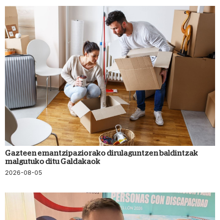
Gazteen emantzipaziorako dirulaguntzen baldintzak
malgutuko ditu Galdakaok
2026-08-05