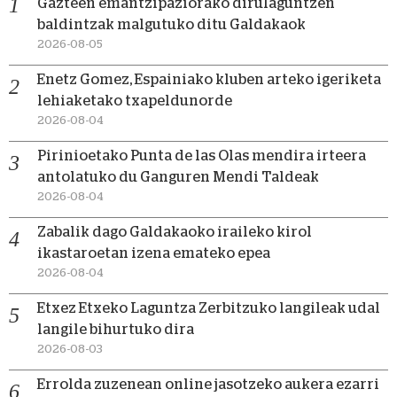
Gazteen emantzipaziorako dirulaguntzen
baldintzak malgutuko ditu Galdakaok
2026-08-05
Enetz Gomez, Espainiako kluben arteko igeriketa
lehiaketako txapeldunorde
2026-08-04
Pirinioetako Punta de las Olas mendira irteera
antolatuko du Ganguren Mendi Taldeak
2026-08-04
Zabalik dago Galdakaoko iraileko kirol
ikastaroetan izena emateko epea
2026-08-04
Etxez Etxeko Laguntza Zerbitzuko langileak udal
langile bihurtuko dira
2026-08-03
Errolda zuzenean online jasotzeko aukera ezarri