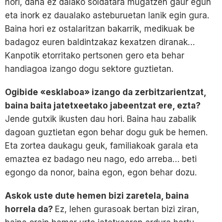
hori, dana ez dalako soldatara mugatzen gaur egun
eta inork ez daualako asteburuetan lanik egin gura.
Baina hori ez ostalaritzan bakarrik, medikuak be
badagoz euren baldintzakaz kexatzen diranak…
Kanpotik etorritako pertsonen gero eta behar
handiagoa izango dogu sektore guztietan.
Ogibide «esklaboa» izango da zerbitzarientzat,
baina baita jatetxeetako jabeentzat ere, ezta?
Jende gutxik ikusten dau hori. Baina hau zabalik
dagoan guztietan egon behar dogu guk be hemen.
Eta zortea daukagu geuk, familiakoak garala eta
emaztea ez badago neu nago, edo arreba… beti
egongo da nonor, baina egon, egon behar dozu.
Askok uste dute hemen bizi zaretela, baina
horrela da?
Ez, lehen gurasoak bertan bizi ziran,