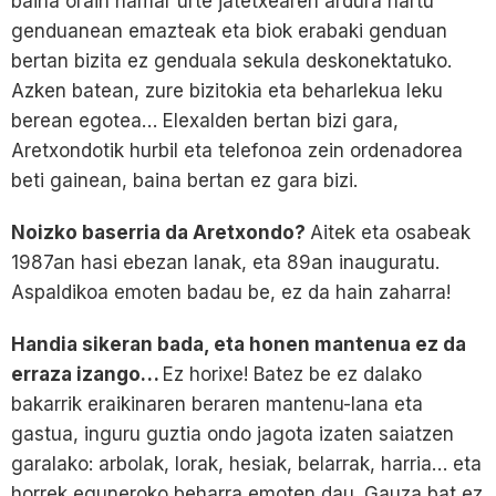
baina orain hamar urte jatetxearen ardura hartu
genduanean emazteak eta biok erabaki genduan
bertan bizita ez genduala sekula deskonektatuko.
Azken batean, zure bizitokia eta beharlekua leku
berean egotea… Elexalden bertan bizi gara,
Aretxondotik hurbil eta telefonoa zein ordenadorea
beti gainean, baina bertan ez gara bizi.
Noizko baserria da Aretxondo?
Aitek eta osabeak
1987an hasi ebezan lanak, eta 89an inauguratu.
Aspaldikoa emoten badau be, ez da hain zaharra!
Handia sikeran bada, eta honen mantenua ez da
erraza izango…
Ez horixe! Batez be ez dalako
bakarrik eraikinaren beraren mantenu-lana eta
gastua, inguru guztia ondo jagota izaten saiatzen
garalako: arbolak, lorak, hesiak, belarrak, harria… eta
horrek eguneroko beharra emoten dau. Gauza bat ez