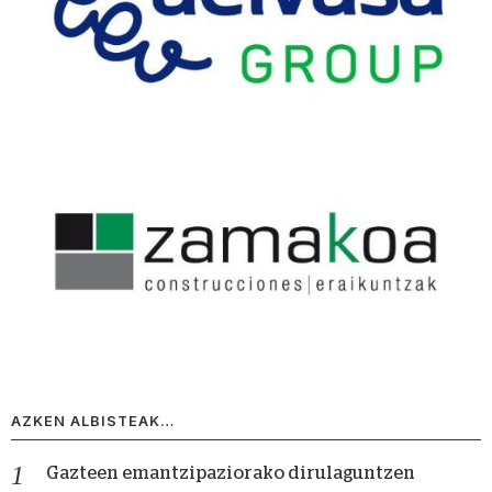
AZKEN ALBISTEAK…
Gazteen emantzipaziorako dirulaguntzen