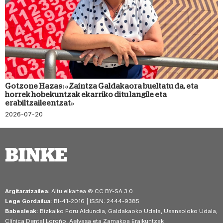
Gotzone Hazas: «Zaintza Galdakaora bueltatu da, eta
horrek hobekuntzak ekarriko ditu langile eta
erabiltzaileentzat»
2026-07-20
Argitaratzailea:
Aitu elkartea © CC BY-SA 3.0
Lege Gordailua:
BI-41-2016 | ISSN: 2444-9385
Babesleak:
Bizkaiko Foru Aldundia, Galdakaoko Udala, Usansoloko Udala,
Clínica Dental Loroño, Aelvasa eta Zamakoa Eraikuntzak