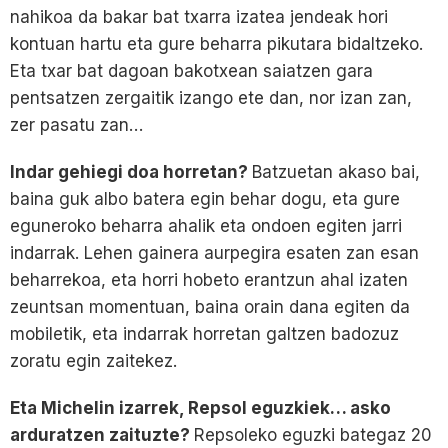
nahikoa da bakar bat txarra izatea jendeak hori
kontuan hartu eta gure beharra pikutara bidaltzeko.
Eta txar bat dagoan bakotxean saiatzen gara
pentsatzen zergaitik izango ete dan, nor izan zan,
zer pasatu zan…
Indar gehiegi doa horretan?
Batzuetan akaso bai,
baina guk albo batera egin behar dogu, eta gure
eguneroko beharra ahalik eta ondoen egiten jarri
indarrak. Lehen gainera aurpegira esaten zan esan
beharrekoa, eta horri hobeto erantzun ahal izaten
zeuntsan momentuan, baina orain dana egiten da
mobiletik, eta indarrak horretan galtzen badozuz
zoratu egin zaitekez.
Eta Michelin izarrek, Repsol eguzkiek… asko
arduratzen zaituzte?
Repsoleko eguzki bategaz 20