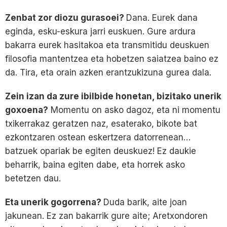
Zenbat zor diozu gurasoei?
Dana. Eurek dana
eginda, esku-eskura jarri euskuen. Gure ardura
bakarra eurek hasitakoa eta transmitidu deuskuen
filosofia mantentzea eta hobetzen saiatzea baino ez
da. Tira, eta orain azken erantzukizuna gurea dala.
Zein izan da zure ibilbide honetan, bizitako unerik
goxoena?
Momentu on asko dagoz, eta ni momentu
txikerrakaz geratzen naz, esaterako, bikote bat
ezkontzaren ostean eskertzera datorrenean…
batzuek opariak be egiten deuskuez! Ez daukie
beharrik, baina egiten dabe, eta horrek asko
betetzen dau.
Eta unerik gogorrena?
Duda barik, aite joan
jakunean. Ez zan bakarrik gure aite; Aretxondoren