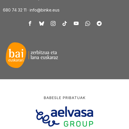
680 74 32 11 ·
info@binke.eus
BABESLE PRIBATUAK