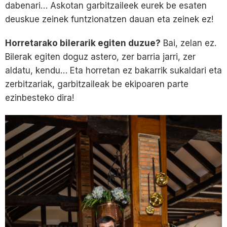
dabenari… Askotan garbitzaileek eurek be esaten
deuskue zeinek funtzionatzen dauan eta zeinek ez!
Horretarako bilerarik egiten duzue?
Bai, zelan ez.
Bilerak egiten doguz astero, zer barria jarri, zer
aldatu, kendu… Eta horretan ez bakarrik sukaldari eta
zerbitzariak, garbitzaileak be ekipoaren parte
ezinbesteko dira!