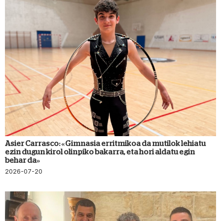
Asier Carrasco: «Gimnasia erritmikoa da mutilok lehiatu
ezin dugun kirol olinpiko bakarra, eta hori aldatu egin
behar da»
2026-07-20