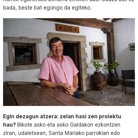
bada, beste bat egongo da egiteko.
Egin dezagun atzera: zelan hasi zen proiektu
hau?
Bikote asko eta asko Galdakon ezkontzen
ziran, udaletxean, Santa Mariako parrokian edo