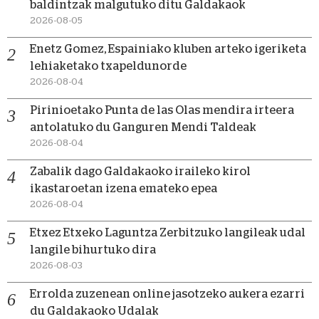
baldintzak malgutuko ditu Galdakaok
2026-08-05
Enetz Gomez, Espainiako kluben arteko igeriketa
lehiaketako txapeldunorde
2026-08-04
Pirinioetako Punta de las Olas mendira irteera
antolatuko du Ganguren Mendi Taldeak
2026-08-04
Zabalik dago Galdakaoko iraileko kirol
ikastaroetan izena emateko epea
2026-08-04
Etxez Etxeko Laguntza Zerbitzuko langileak udal
langile bihurtuko dira
2026-08-03
Errolda zuzenean online jasotzeko aukera ezarri
du Galdakaoko Udalak