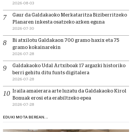
2026-08-03
Gaur da Galdakaoko Merkataritza Biziberritzeko
Planaren inkesta osatzeko azken eguna
2026-07-30
Bi atxilotu Galdakaon 700 gramo haxix eta 75
gramo kokainarekin
2026-07-28
Galdakaoko Udal Artxiboak 17 argazki historiko
berri gehitu ditu funts digitalera
2026-07-28
Iraila amaierara arte luzatu da Galdakaoko Kirol
Bonuak erosi eta erabiltzeko epea
2026-07-28
EDUKI MOTA BEREAN...