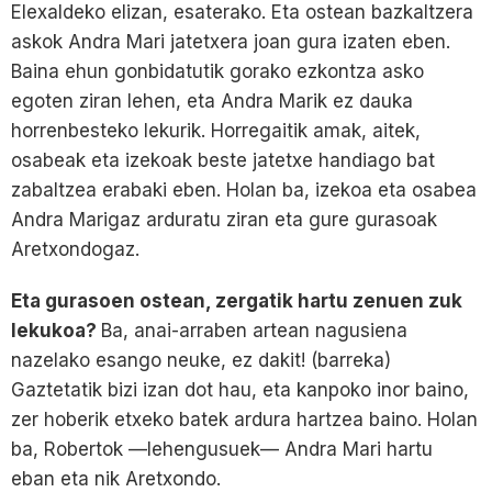
Elexaldeko elizan, esaterako. Eta ostean bazkaltzera
askok Andra Mari jatetxera joan gura izaten eben.
Baina ehun gonbidatutik gorako ezkontza asko
egoten ziran lehen, eta Andra Marik ez dauka
horrenbesteko lekurik. Horregaitik amak, aitek,
osabeak eta izekoak beste jatetxe handiago bat
zabaltzea erabaki eben. Holan ba, izekoa eta osabea
Andra Marigaz arduratu ziran eta gure gurasoak
Aretxondogaz.
Eta gurasoen ostean, zergatik hartu zenuen zuk
lekukoa?
Ba, anai-arraben artean nagusiena
nazelako esango neuke, ez dakit! (barreka)
Gaztetatik bizi izan dot hau, eta kanpoko inor baino,
zer hoberik etxeko batek ardura hartzea baino. Holan
ba, Robertok —lehengusuek— Andra Mari hartu
eban eta nik Aretxondo.