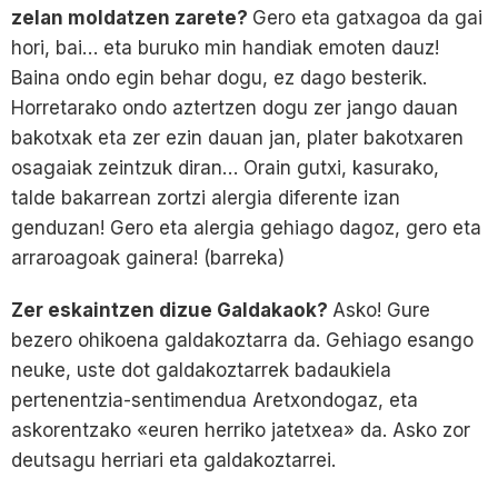
zelan moldatzen zarete?
Gero eta gatxagoa da gai
hori, bai… eta buruko min handiak emoten dauz!
Baina ondo egin behar dogu, ez dago besterik.
Horretarako ondo aztertzen dogu zer jango dauan
bakotxak eta zer ezin dauan jan, plater bakotxaren
osagaiak zeintzuk diran… Orain gutxi, kasurako,
talde bakarrean zortzi alergia diferente izan
genduzan! Gero eta alergia gehiago dagoz, gero eta
arraroagoak gainera! (barreka)
Zer eskaintzen dizue Galdakaok?
Asko! Gure
bezero ohikoena galdakoztarra da. Gehiago esango
neuke, uste dot galdakoztarrek badaukiela
pertenentzia-sentimendua Aretxondogaz, eta
askorentzako «euren herriko jatetxea» da. Asko zor
deutsagu herriari eta galdakoztarrei.