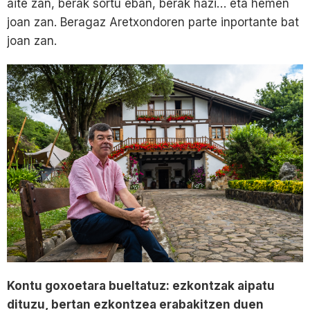
aite zan, berak sortu eban, berak hazi… eta hemen
joan zan. Beragaz Aretxondoren parte inportante bat
joan zan.
Kontu goxoetara bueltatuz: ezkontzak aipatu
dituzu, bertan ezkontzea erabakitzen duen