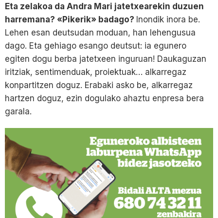
Eta zelakoa da Andra Mari jatetxearekin duzuen
harremana? «Pikerik» badago?
Inondik inora be.
Lehen esan deutsudan moduan, han lehengusua
dago. Eta gehiago esango deutsut: ia egunero
egiten dogu berba jatetxeen inguruan! Daukaguzan
iritziak, sentimenduak, proiektuak… alkarregaz
konpartitzen doguz. Erabaki asko be, alkarregaz
hartzen doguz, ezin dogulako ahaztu enpresa bera
garala.