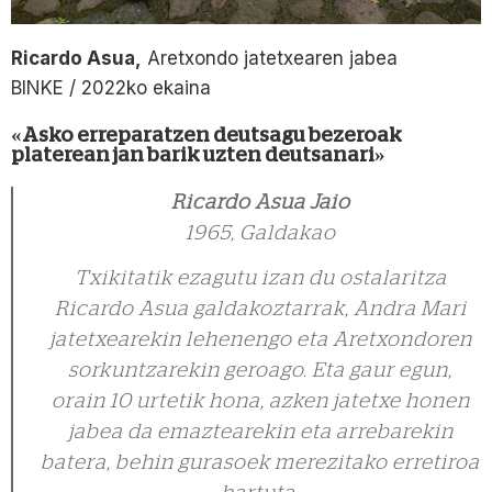
Ricardo Asua,
Aretxondo jatetxearen jabea
BINKE / 2022ko ekaina
«
Asko erreparatzen deutsagu bezeroak
platerean jan barik uzten deutsanari
»
Ricardo Asua Jaio
1965, Galdakao
Txikitatik ezagutu izan du ostalaritza
Ricardo Asua galdakoztarrak, Andra Mari
jatetxearekin lehenengo eta Aretxondoren
sorkuntzarekin geroago. Eta gaur egun,
orain 10 urtetik hona, azken jatetxe honen
jabea da emaztearekin eta arrebarekin
batera, behin gurasoek merezitako erretiroa