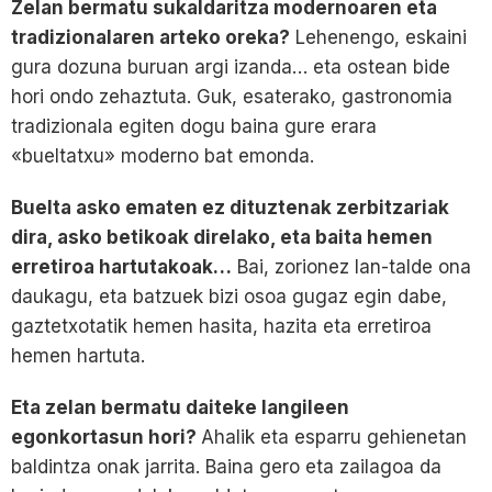
Zelan bermatu sukaldaritza modernoaren eta
tradizionalaren arteko oreka?
Lehenengo, eskaini
gura dozuna buruan argi izanda… eta ostean bide
hori ondo zehaztuta. Guk, esaterako, gastronomia
tradizionala egiten dogu baina gure erara
«bueltatxu» moderno bat emonda.
Buelta asko ematen ez dituztenak zerbitzariak
dira, asko betikoak direlako, eta baita hemen
erretiroa hartutakoak…
Bai, zorionez lan-talde ona
daukagu, eta batzuek bizi osoa gugaz egin dabe,
gaztetxotatik hemen hasita, hazita eta erretiroa
hemen hartuta.
Eta zelan bermatu daiteke langileen
egonkortasun hori?
Ahalik eta esparru gehienetan
baldintza onak jarrita. Baina gero eta zailagoa da