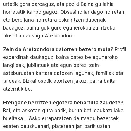
urtetik gora daroaguz, eta pozik! Baina gu lehia
horretatik kanpo gagoz. Obsesino lar dago horretan,
eta bere lana horretara eskaintzen dabenak
badagoz, baina guk gure egunerokoa zaintzeko
filosofia daukagu Aretxondon.
Zein da Aretxondora datorren bezero mota?
Profil
ezberdinak daukaguz, baina batez be eguneroko
langileak, jubilatuak eta egun berezi zein
asteburuetan kartara datozen lagunak, familiak eta
taldeak. Bizkai osotik etortzen jakuz, baina baita
atzerritik be.
Etengabe berritzen egotera behartuta zaudete?
Bai, eta askotan gura barik, burua beti daukazulako
bueltaka… Asko erreparatzen deutsagu bezeroek
esaten deuskuenari, platerean jan barik uzten