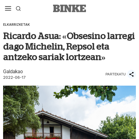
ELKARRIZKETAK
Ricardo Asua: «Obsesino larregi
dago Michelin, Repsol eta
antzeko sariak lortzean»
Galdakao
PARTEKATU
2022-06-17