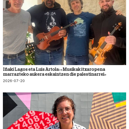
Iñaki Lagos eta Luis Artola: «Musikak itxaropena
marrazteko aukera eskaintzen die palestinarrei»
2026-07-20