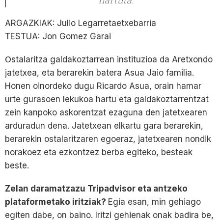
hartuta.
ARGAZKIAK: Julio Legarretaetxebarria
TESTUA: Jon Gomez Garai
stalaritza galdakoztarrean instituzioa da Aretxondo
O
jatetxea, eta berarekin batera Asua Jaio familia.
Honen oinordeko dugu Ricardo Asua, orain hamar
urte gurasoen lekukoa hartu eta galdakoztarrentzat
zein kanpoko askorentzat ezaguna den jatetxearen
arduradun dena. Jatetxean elkartu gara berarekin,
berarekin ostalaritzaren egoeraz, jatetxearen nondik
norakoez eta ezkontzez berba egiteko, besteak
beste.
Zelan daramatzazu Tripadvisor eta antzeko
plataformetako iritziak?
Egia esan, min gehiago
egiten dabe, on baino. Iritzi gehienak onak badira be,