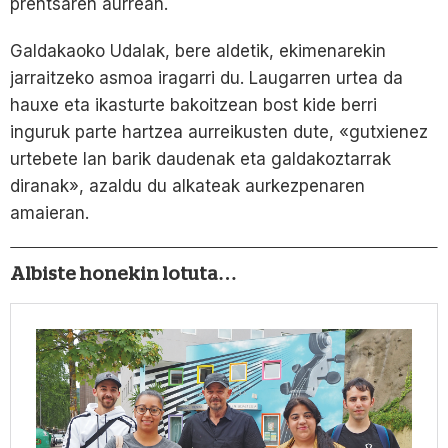
prentsaren aurrean.
Galdakaoko Udalak, bere aldetik, ekimenarekin
jarraitzeko asmoa iragarri du. Laugarren urtea da
hauxe eta ikasturte bakoitzean bost kide berri
inguruk parte hartzea aurreikusten dute, «gutxienez
urtebete lan barik daudenak eta galdakoztarrak
diranak», azaldu du alkateak aurkezpenaren
amaieran.
Albiste honekin lotuta…