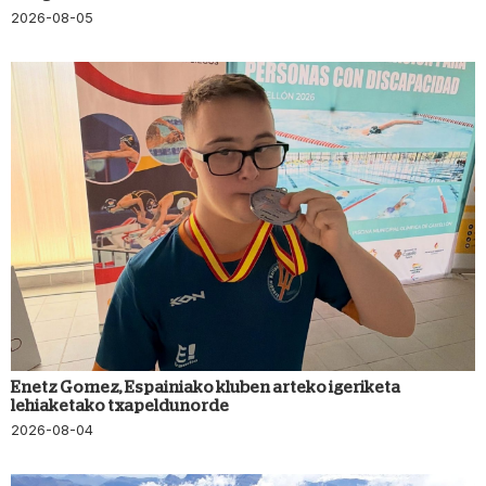
2026-08-05
Enetz Gomez, Espainiako kluben arteko igeriketa
lehiaketako txapeldunorde
2026-08-04