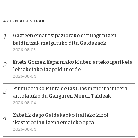
AZKEN ALBISTEAK…
Gazteen emantzipaziorako dirulaguntzen
baldintzak malgutuko ditu Galdakaok
2026-08-05
Enetz Gomez, Espainiako kluben arteko igeriketa
lehiaketako txapeldunorde
2026-08-04
Pirinioetako Punta de las Olas mendira irteera
antolatuko du Ganguren Mendi Taldeak
2026-08-04
Zabalik dago Galdakaoko iraileko kirol
ikastaroetan izena emateko epea
2026-08-04