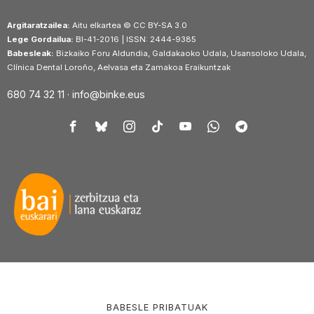
Argitaratzailea:
Aitu elkartea © CC BY-SA 3.0
Lege Gordailua:
BI-41-2016 | ISSN: 2444-9385
Babesleak:
Bizkaiko Foru Aldundia, Galdakaoko Udala, Usansoloko Udala,
Clínica Dental Loroño, Aelvasa eta Zamakoa Eraikuntzak
680 74 32 11 ·
info@binke.eus
BABESLE PRIBATUAK