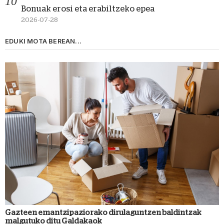
Bonuak erosi eta erabiltzeko epea
2026-07-28
EDUKI MOTA BEREAN...
Gazteen emantzipaziorako dirulaguntzen baldintzak
malgutuko ditu Galdakaok