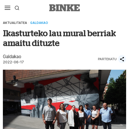
AKTUALITATEA
·
GALDAKAO
Ikasturteko lau mural berriak
amaitu dituzte
Galdakao
PARTEKATU
2022-06-17