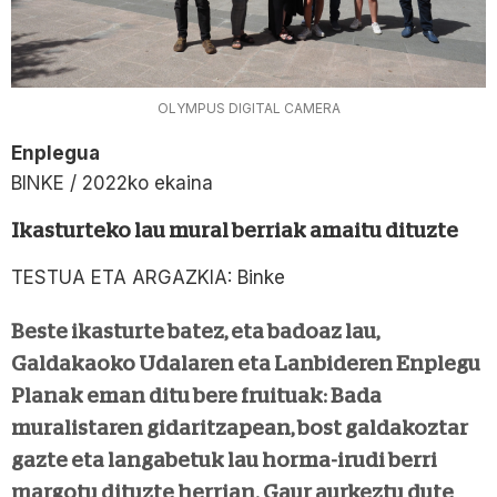
OLYMPUS DIGITAL CAMERA
Enplegua
BINKE / 2022ko ekaina
Ikasturteko lau mural berriak amaitu dituzte
TESTUA ETA ARGAZKIA: Binke
Beste ikasturte batez, eta badoaz lau,
Galdakaoko Udalaren eta Lanbideren Enplegu
Planak eman ditu bere fruituak: Bada
muralistaren gidaritzapean, bost galdakoztar
gazte eta langabetuk lau horma-irudi berri
margotu dituzte herrian. Gaur aurkeztu dute