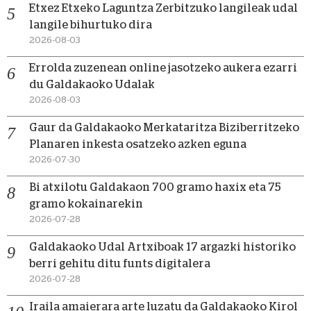
Etxez Etxeko Laguntza Zerbitzuko langileak udal
langile bihurtuko dira
2026-08-03
Errolda zuzenean online jasotzeko aukera ezarri
du Galdakaoko Udalak
2026-08-03
Gaur da Galdakaoko Merkataritza Biziberritzeko
Planaren inkesta osatzeko azken eguna
2026-07-30
Bi atxilotu Galdakaon 700 gramo haxix eta 75
gramo kokainarekin
2026-07-28
Galdakaoko Udal Artxiboak 17 argazki historiko
berri gehitu ditu funts digitalera
2026-07-28
Iraila amaierara arte luzatu da Galdakaoko Kirol