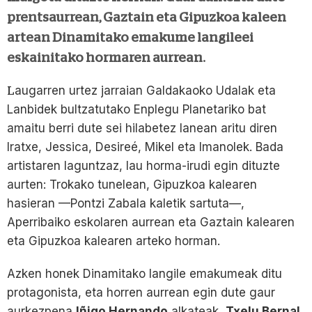
prentsaurrean, Gaztain eta Gipuzkoa kaleen
artean Dinamitako emakume langileei
eskainitako hormaren aurrean.
Laugarren urtez jarraian Galdakaoko Udalak eta
Lanbidek bultzatutako Enplegu Planetariko bat
amaitu berri dute sei hilabetez lanean aritu diren
Iratxe, Jessica, Desireé, Mikel eta Imanolek. Bada
artistaren laguntzaz, lau horma-irudi egin dituzte
aurten: Trokako tunelean, Gipuzkoa kalearen
hasieran —Pontzi Zabala kaletik sartuta—,
Aperribaiko eskolaren aurrean eta Gaztain kalearen
eta Gipuzkoa kalearen arteko horman.
Azken honek Dinamitako langile emakumeak ditu
protagonista, eta horren aurrean egin dute gaur
aurkezpena
Iñigo Hernando
alkateak,
Txelu Bernal