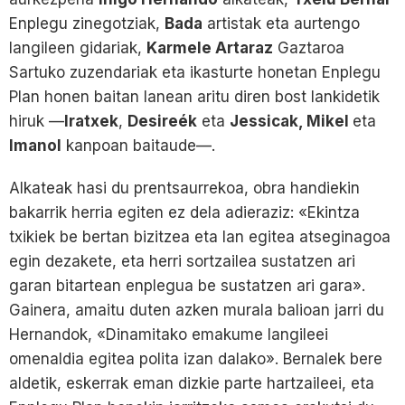
Enplegu zinegotziak,
Bada
artistak eta aurtengo
langileen gidariak,
Karmele Artaraz
Gaztaroa
Sartuko zuzendariak eta ikasturte honetan Enplegu
Plan honen baitan lanean aritu diren bost lankidetik
hiruk —
Iratxek
,
Desireék
eta
Jessicak, Mikel
eta
Imanol
kanpoan baitaude—.
Alkateak hasi du prentsaurrekoa, obra handiekin
bakarrik herria egiten ez dela adieraziz: «Ekintza
txikiek be bertan bizitzea eta lan egitea atseginagoa
egin dezakete, eta herri sortzailea sustatzen ari
garan bitartean enplegua be sustatzen ari gara».
Gainera, amaitu duten azken murala balioan jarri du
Hernandok, «Dinamitako emakume langileei
omenaldia egitea polita izan dalako». Bernalek bere
aldetik, eskerrak eman dizkie parte hartzaileei, eta