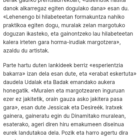
berak gaurko prentsaurrekoan, «diseinutik hasita
danok alkarregaz egiten dogulako dana» esan du.
«Lehenengo bi hilabeteetan formakuntza nahiko
praktikoa egiten dogu, muralak zelan margotuko
doguzan ikasteko, eta gainontzeko lau hilabeteetan
kalera irteten gara horma-irudiak margotzera»,
azaldu du artistak.
Parte hartu duten lankideek berriz «esperientzia
bakarra» izan dela esan dute, eta «erabat eskertuta»
daudela Udalak eta Badak emandako aukera
honegatik. «Muralen eta margotzearen inguruan
ezer ez jakitetik, orain gauza asko jakitera pasa
gara», esan dute Jessicak eta Desireék. Iratxek
gainera, gaineratu egin du Dinamitako muralean,
esaterako, ageri diren hiru emakumeen diseinua
eurek landutakoa dela. Pozik eta harro agertu dira