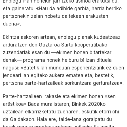
Enplegu Plan honekin jarritzeko asmoa erakutsi du,
eta gaineratu: «Hau da adibide garbia, herria herriko
pertsonekin zelan hobetu daitekeen erakusten
duena».
Ekintza askoren artean, enplegu planak kudeatzeaz
arduratzen den Gaztaroa Sartu kooperatibako
zuzendariak esan du —ekimen honen bitartekari
denak— programa honek helburu bi izan dituela
nagusi: «Batetik lan munduan esperientziarik ez duen
jendeari lan egiteko aukera ematea eta, bestetik,
pertsona parte-hartzaileak sorkuntzara gerturatzea».
Parte-hartzaileen irakasle eta ekimen honen «sen
artistikoa» Bada muralistaren, Binkek 2020ko
uztailean elkarrizketatu zuenaren, eskutik etorri ohi
da Galdakaon. Hala ere, talde-lana goraipatu du