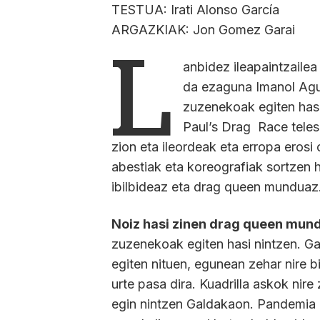
TESTUA: Irati Alonso García
ARGAZKIAK: Jon Gomez Garai
L
anbidez ileapaintzailea
da ezaguna Imanol Agui
zuzenekoak egiten hasi
Paul’s Drag Race teles
zion eta ileordeak eta erropa erosi
abestiak eta koreografiak sortzen h
ibilbideaz eta drag queen munduaz
Noiz hasi zinen drag queen mun
zuzenekoak egiten hasi nintzen. G
egiten nituen, egunean zehar nire b
urte pasa dira. Kuadrilla askok nir
egin nintzen Galdakaon. Pandemia ga