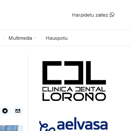
Harpidetu zaitez
Multimedia
Hauspotu