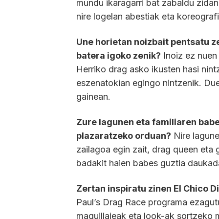
mundu ikaragarri bat zabaldu zidan.
nire logelan abestiak eta koreografi
Une horietan noizbait pentsatu ze
batera igoko zenik?
Inoiz ez nuen
Herriko drag asko ikusten hasi nint
eszenatokian egingo nintzenik. Due
gainean.
Zure lagunen eta familiaren bab
plazaratzeko orduan?
Nire lagune
zailagoa egin zait, drag queen eta
badakit haien babes guztia dauka
Zertan inspiratu zinen El Chico D
Paul’s Drag Race programa ezagutu n
maquillajeak eta look-ak sortzeko