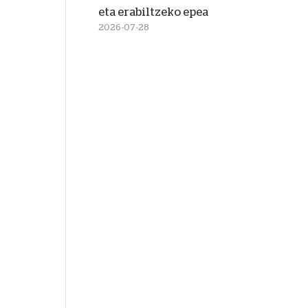
eta erabiltzeko epea
2026-07-28