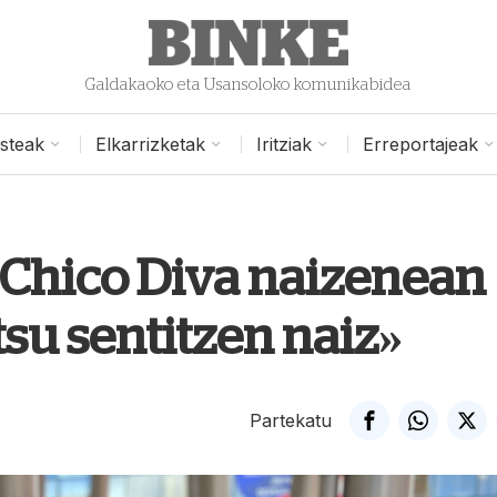
Galdakaoko eta Usansoloko komunikabidea
isteak
Elkarrizketak
Iritziak
Erreportajeak
l Chico Diva naizenean
tsu sentitzen naiz»
Partekatu