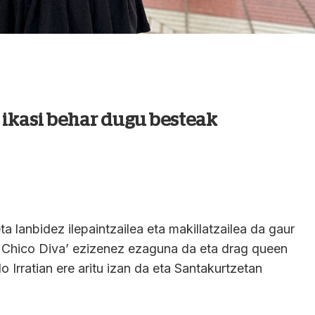
 ikasi behar dugu besteak
a lanbidez ilepaintzailea eta makillatzailea da gaur
l Chico Diva’ ezizenez ezaguna da eta drag queen
 Irratian ere aritu izan da eta Santakurtzetan