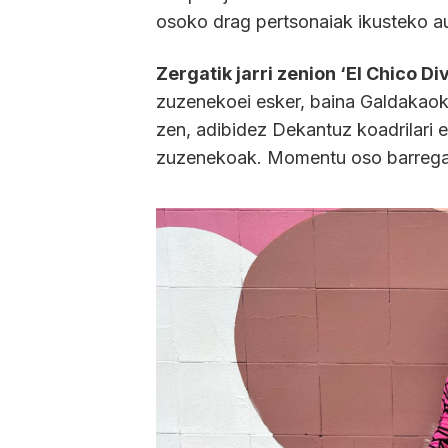
osoko drag pertsonaiak ikusteko auk
Zergatik jarri zenion ‘El Chico Di
zuzenekoei esker, baina Galdakaoko
zen, adibidez Dekantuz koadrilari 
zuzenekoak. Momentu oso barregarr