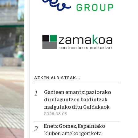
AZKEN ALBISTEAK…
Gazteen emantzipaziorako
dirulaguntzen baldintzak
malgutuko ditu Galdakaok
2026-08-05
Enetz Gomez, Espainiako
kluben arteko igeriketa