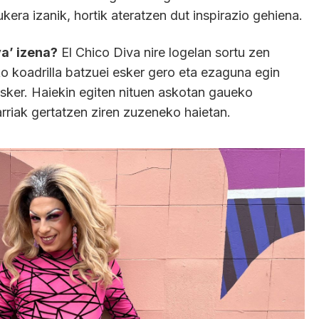
era izanik, hortik ateratzen dut inspirazio gehiena.
va’ izena?
El Chico Diva nire logelan sortu zen
 koadrilla batzuei esker gero eta ezaguna egin
esker. Haiekin egiten nituen askotan gaueko
iak gertatzen ziren zuzeneko haietan.