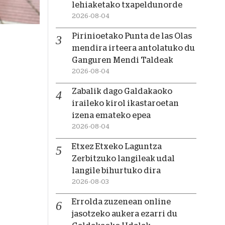
lehiaketako txapeldunorde
2026-08-04
Pirinioetako Punta de las Olas
mendira irteera antolatuko du
Ganguren Mendi Taldeak
2026-08-04
Zabalik dago Galdakaoko
iraileko kirol ikastaroetan
izena emateko epea
2026-08-04
Etxez Etxeko Laguntza
Zerbitzuko langileak udal
langile bihurtuko dira
2026-08-03
Errolda zuzenean online
jasotzeko aukera ezarri du