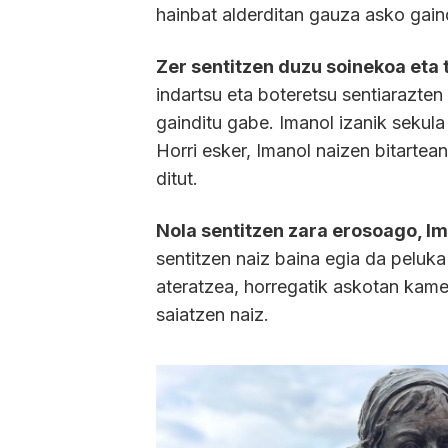
hainbat alderditan gauza asko gain
Zer sentitzen duzu soinekoa eta
indartsu eta boteretsu sentiarazten
gainditu gabe. Imanol izanik sekul
Horri esker, Imanol naizen bitartea
ditut.
Nola sentitzen zara erosoago, I
sentitzen naiz baina egia da peluka
ateratzea, horregatik askotan kame
saiatzen naiz.