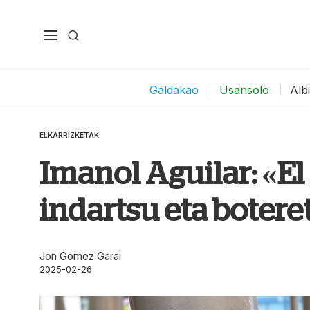
Galdakao
Usansolo
Alb
ELKARRIZKETAK
Imanol Aguilar: «E
indartsu eta botere
Jon Gomez Garai
2025-02-26