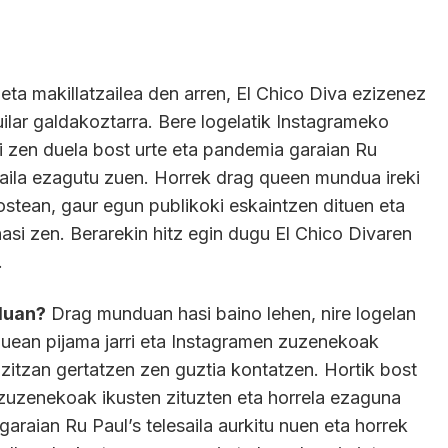
 eta makillatzailea den arren, El Chico Diva ezizenez
lar galdakoztarra. Bere logelatik Instagrameko
 zen duela bost urte eta pandemia garaian Ru
aila ezagutu zuen. Horrek drag queen mundua ireki
 ostean, gaur egun publikoki eskaintzen dituen eta
asi zen. Berarekin hitz egin dugu El Chico Divaren
.
duan?
Drag munduan hasi baino lehen, nire logelan
auean pijama jarri eta Instagramen zuzenekoak
izitzan gertatzen zen guztia kontatzen. Hortik bost
e zuzenekoak ikusten zituzten eta horrela ezaguna
raian Ru Paul’s telesaila aurkitu nuen eta horrek