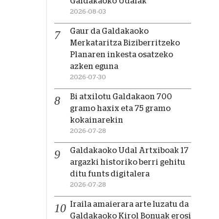
Galdakaoko Udalak
2026-08-03
Gaur da Galdakaoko
Merkataritza Biziberritzeko
Planaren inkesta osatzeko
azken eguna
2026-07-30
Bi atxilotu Galdakaon 700
gramo haxix eta 75 gramo
kokainarekin
2026-07-28
Galdakaoko Udal Artxiboak 17
argazki historiko berri gehitu
ditu funts digitalera
2026-07-28
Iraila amaierara arte luzatu da
Galdakaoko Kirol Bonuak erosi