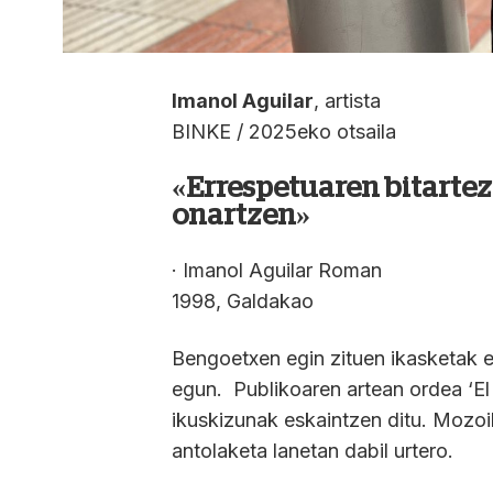
Imanol Aguilar
, artista
BINKE / 2025eko otsaila
«Errespetuaren bitartez
onartzen»
· Imanol Aguilar Roman
1998, Galdakao
Bengoetxen egin zituen ikasketak et
egun. Publikoaren artean ordea ‘E
ikuskizunak eskaintzen ditu. Mozoilo
antolaketa lanetan dabil urtero.