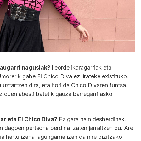
zaugarri nagusiak?
Ileorde ikaragarriak eta
orerik gabe El Chico Diva ez lirateke existituko.
 uztartzen dira, eta hori da Chico Divaren funtsa.
 duen abesti batetik gauza barregarri asko
ar eta El Chico Diva?
Ez gara hain desberdinak.
n dagoen pertsona berdina izaten jarraitzen du. Are
a hartu izana lagungarria izan da nire bizitzako