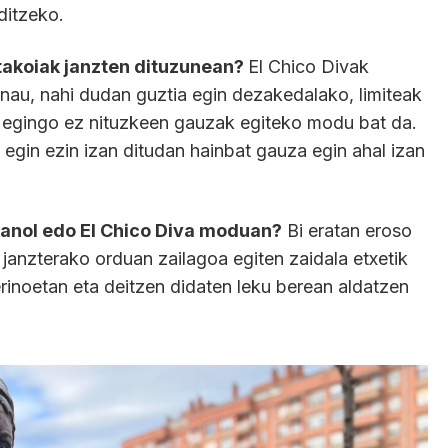
ditzeko.
 takoiak janzten dituzunean?
El Chico Divak
 nau, nahi dudan guztia egin dezakedalako, limiteak
a egingo ez nituzkeen gauzak egiteko modu bat da.
n egin ezin izan ditudan hainbat gauza egin ahal izan
manol edo El Chico Diva moduan?
Bi eratan eroso
 janzterako orduan zailagoa egiten zaidala etxetik
rinoetan eta deitzen didaten leku berean aldatzen