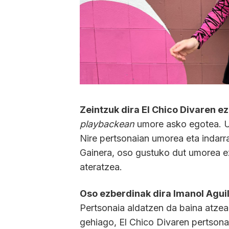
Zeintzuk dira El Chico Divaren e
playbackean
umore asko egotea. Um
Nire pertsonaian umorea eta indarra
Gainera, oso gustuko dut umorea ez
ateratzea.
Oso ezberdinak dira Imanol Aguil
Pertsonaia aldatzen da baina atzea
gehiago, El Chico Divaren pertsonai