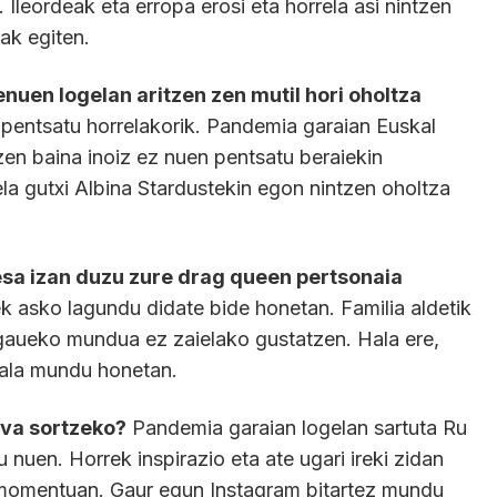
 Ileordeak eta erropa erosi eta horrela asi nintzen
ak egiten.
nuen logelan aritzen zen mutil hori oholtza
 pentsatu horrelakorik. Pandemia garaian Euskal
zen baina inoiz ez nuen pentsatu beraiekin
la gutxi Albina Stardustekin egon nintzen oholtza
esa izan duzu zure drag queen pertsonaia
k asko lagundu didate bide honetan. Familia aldetik
 gaueko mundua ez zaielako gustatzen. Hala ere,
dala mundu honetan.
iva sortzeko?
Pandemia garaian logelan sartuta Ru
uen. Horrek inspirazio eta ate ugari ireki zidan
 momentuan. Gaur egun Instagram bitartez mundu