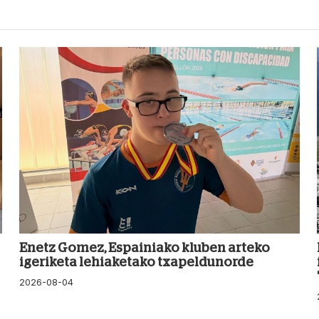
Enetz Gomez, Espainiako kluben arteko
igeriketa lehiaketako txapeldunorde
2026-08-04