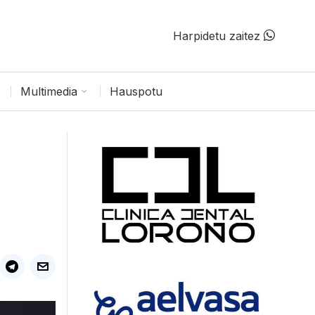
Harpidetu zaitez
Multimedia
Hauspotu