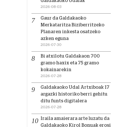
Galdakaoko Udalak
2026-08-03
Gaur da Galdakaoko
Merkataritza Biziberritzeko
Planaren inkesta osatzeko
azken eguna
2026-07-30
Bi atxilotu Galdakaon 700
gramo haxix eta 75 gramo
kokainarekin
2026-07-28
Galdakaoko Udal Artxiboak 17
argazki historiko berri gehitu
ditu funts digitalera
2026-07-28
Iraila amaierara arte luzatu da
Galdakaoko Kirol Bonuak erosi