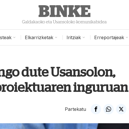
Galdakaoko eta Usansoloko komunikabidea
isteak
Elkarrizketak
Iritziak
Erreportajeak
ingo dute Usansolon,
proiektuaren inguruan
Partekatu