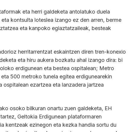
aformak eta herri galdeketa antolatuko duela
a eta kontsulta loteslea izango ez den arren, berme
iaztatzea eta kanpoko egiaztatzaileak, besteak
dorioz herritarrentzat eskaintzen diren tren-konexio
deketa eta hiru aukera bozkatu ahal izango dira: bi
soloko erdigunean eta bestea ospitalean; Metro
a eta 500 metroko tunela egitea erdigunearekin
a ospitalean ezartzea eta lanzadera jartzea
ko osoko bilkuran onartu zuen galdeketa, EH
tartez, Geltokia Erdigunean plataformaren
ia kentzeak ezinegon eta kezka handia sortu du