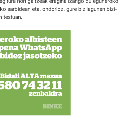
iegitura hori galtzeak eragina izango du eguneroko
ko sarbidean eta, ondorioz, gure bizilagunen bizi-
n testuan.