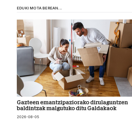
EDUKI MOTA BEREAN...
Gazteen emantzipaziorako dirulaguntzen
baldintzak malgutuko ditu Galdakaok
2026-08-05