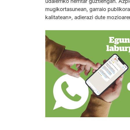
udalerriko herritar guztiengan. Azp
mugikortasunean, garraio publikora
kalitatean», adierazi dute mozioare