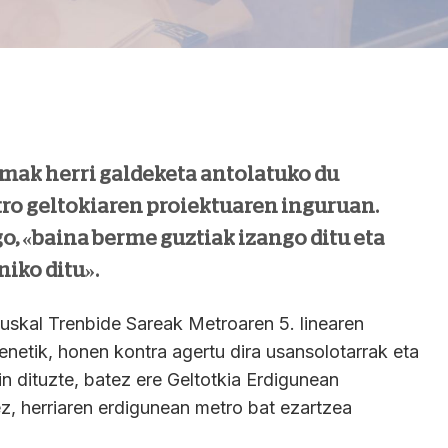
mak herri galdeketa antolatuko du
ro geltokiaren proiektuaren inguruan.
go, «baina berme guztiak izango ditu eta
iko ditu».
Euskal Trenbide Sareak Metroaren 5. linearen
enetik, honen kontra agertu dira usansolotarrak eta
in dituzte, batez ere Geltotkia Erdigunean
z, herriaren erdigunean metro bat ezartzea