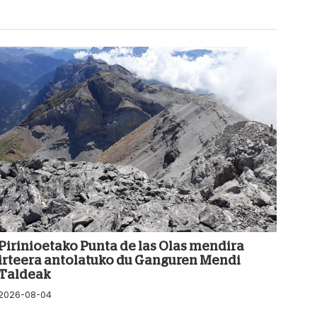
Pirinioetako Punta de las Olas mendira
irteera antolatuko du Ganguren Mendi
Taldeak
2026-08-04