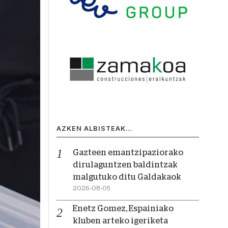
AZKEN ALBISTEAK…
Gazteen emantzipaziorako
dirulaguntzen baldintzak
malgutuko ditu Galdakaok
2026-08-05
Enetz Gomez, Espainiako
kluben arteko igeriketa