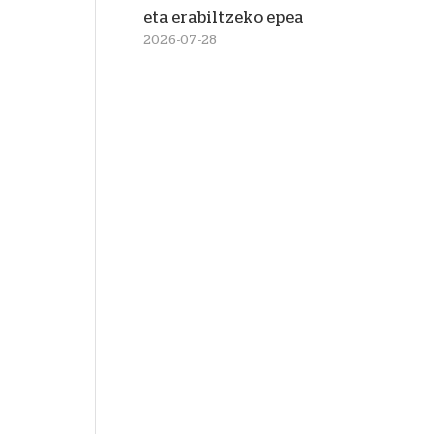
eta erabiltzeko epea
2026-07-28