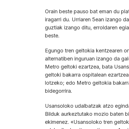
Orain beste pauso bat eman du plat
iragarri du. Urriaren 5ean izango d
guztiak izango ditu, erroldaren eg
beste.
Egungo tren geltokia kentzearen on
alternatiben inguruan izango da gal
Metro geltoki ezartzea, bata Usan
geltoki bakarra ospitalean ezartze
lotzeko; edo Metro geltokia bakarr
bidegorrira.
Usansoloko udalbatzak atzo eginda
Bilduk aurkeztutako mozio baten bi
ekimenez. «Usansoloko tren geltok