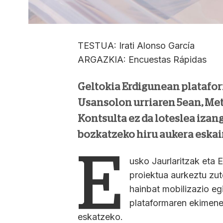
TESTUA: Irati Alonso García
ARGAZKIA: Encuestas Rápidas
Geltokia Erdigunean platafor
Usansolon urriaren 5ean, Met
Kontsulta ez da loteslea izan
bozkatzeko hiru aukera eskain
E
usko Jaurlaritzak eta 
proiektua aurkeztu zut
hainbat mobilizazio eg
plataformaren ekimene
eskatzeko.