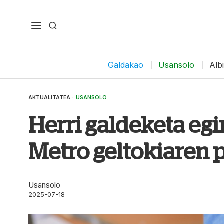
Galdakao
Usansolo
Alb
AKTUALITATEA
·
USANSOLO
Herri galdeketa eg
Metro geltokiaren 
Usansolo
2025-07-18