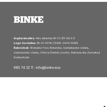
Argitaratzailea:
Aitu elkartea © CC BY-SA 3.0
Lege Gordailua:
BI-41-2016 | ISSN: 2444-9385
Babesleak:
Bizkaiko Foru Aldundia, Galdakaoko Udala,
Usansoloko Udala, Clínica Dental Loroño, Aelvasa eta Zamakoa
Eraikuntzak
680 74 32 11 ·
info@binke.eus