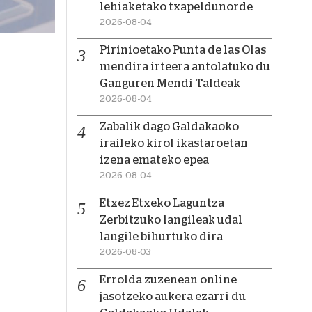
lehiaketako txapeldunorde
2026-08-04
Pirinioetako Punta de las Olas
mendira irteera antolatuko du
Ganguren Mendi Taldeak
2026-08-04
Zabalik dago Galdakaoko
iraileko kirol ikastaroetan
izena emateko epea
2026-08-04
Etxez Etxeko Laguntza
Zerbitzuko langileak udal
langile bihurtuko dira
2026-08-03
Errolda zuzenean online
jasotzeko aukera ezarri du