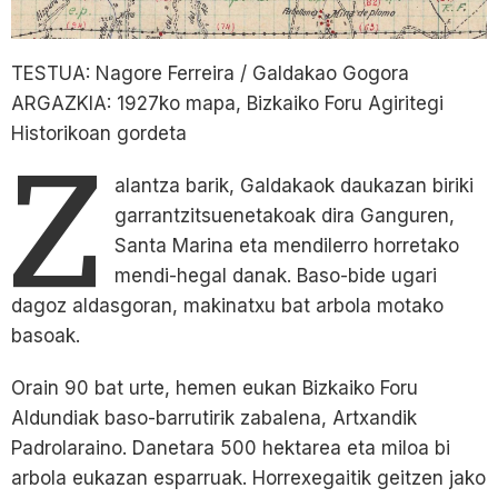
TESTUA: Nagore Ferreira / Galdakao Gogora
ARGAZKIA: 1927ko mapa, Bizkaiko Foru Agiritegi
Historikoan gordeta
Z
alantza barik, Galdakaok daukazan biriki
garrantzitsuenetakoak dira Ganguren,
Santa Marina eta mendilerro horretako
mendi-hegal danak. Baso-bide ugari
dagoz aldasgoran, makinatxu bat arbola motako
basoak.
Orain 90 bat urte, hemen eukan Bizkaiko Foru
Aldundiak baso-barrutirik zabalena, Artxandik
Padrolaraino. Danetara 500 hektarea eta miloa bi
arbola eukazan esparruak. Horrexegaitik geitzen jako