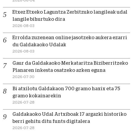
2026-08-04
Etxez Etxeko Laguntza Zerbitzuko langileak udal
langile bihurtuko dira
2026-08-03
Errolda zuzenean online jasotzeko aukera ezarri
du Galdakaoko Udalak
2026-08-03
Gaur da Galdakaoko Merkataritza Biziberritzeko
Planaren inkesta osatzeko azken eguna
2026-07-30
Bi atxilotu Galdakaon 700 gramo haxix eta 75
gramo kokainarekin
2026-07-28
Galdakaoko Udal Artxiboak 17 argazki historiko
berri gehitu ditu funts digitalera
2026-07-28