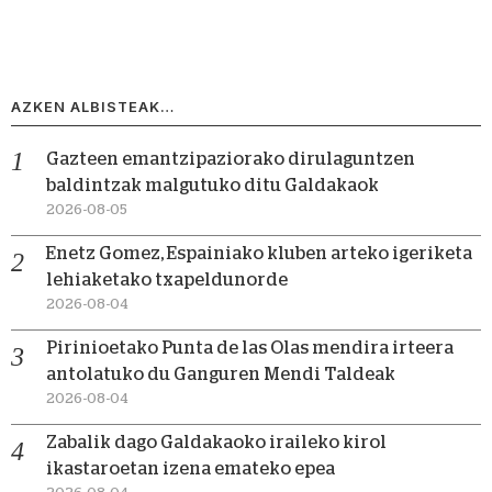
AZKEN ALBISTEAK…
Gazteen emantzipaziorako dirulaguntzen
baldintzak malgutuko ditu Galdakaok
2026-08-05
Enetz Gomez, Espainiako kluben arteko igeriketa
lehiaketako txapeldunorde
2026-08-04
Pirinioetako Punta de las Olas mendira irteera
antolatuko du Ganguren Mendi Taldeak
2026-08-04
Zabalik dago Galdakaoko iraileko kirol
ikastaroetan izena emateko epea