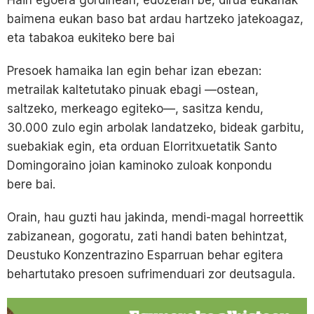
baimena eukan baso bat ardau hartzeko jatekoagaz,
eta tabakoa eukiteko bere bai
Presoek hamaika lan egin behar izan ebezan:
metrailak kaltetutako pinuak ebagi —ostean,
saltzeko, merkeago egiteko—, sasitza kendu,
30.000 zulo egin arbolak landatzeko, bideak garbitu,
suebakiak egin, eta orduan Elorritxuetatik Santo
Domingoraino joian kaminoko zuloak konpondu
bere bai.
Orain, hau guzti hau jakinda, mendi-magal horreettik
zabizanean, gogoratu, zati handi baten behintzat,
Deustuko Konzentrazino Esparruan behar egitera
behartutako presoen sufrimenduari zor deutsagula.