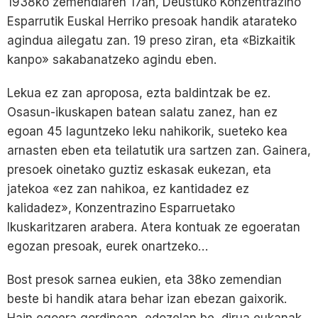
1938ko zemendiaren 17an, Deustuko Konzentrazino
Esparrutik Euskal Herriko presoak handik atarateko
agindua ailegatu zan. 19 preso ziran, eta «Bizkaitik
kanpo» sakabanatzeko agindu eben.
Lekua ez zan aproposa, ezta baldintzak be ez.
Osasun-ikuskapen batean salatu zanez, han ez
egoan 45 laguntzeko leku nahikorik, sueteko kea
arnasten eben eta teilatutik ura sartzen zan. Gainera,
presoek oinetako guztiz eskasak eukezan, eta
jatekoa «ez zan nahikoa, ez kantidadez ez
kalidadez», Konzentrazino Esparruetako
Ikuskaritzaren arabera. Atera kontuak ze egoeratan
egozan presoak, eurek onartzeko…
Bost presok sarnea eukien, eta 38ko zemendian
beste bi handik atara behar izan ebezan gaixorik.
Hain egoera gordinean, edozelan be, dirua eukanak