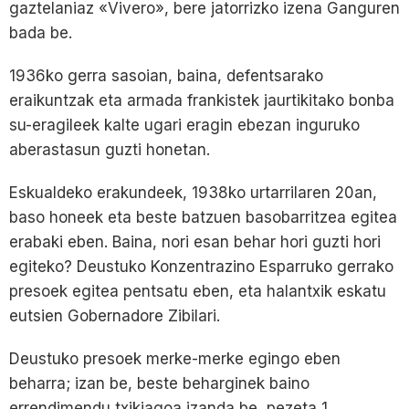
gaztelaniaz «Vivero», bere jatorrizko izena Ganguren
bada be.
1936ko gerra sasoian, baina, defentsarako
eraikuntzak eta armada frankistek jaurtikitako bonba
su-eragileek kalte ugari eragin ebezan inguruko
aberastasun guzti honetan.
Eskualdeko erakundeek, 1938ko urtarrilaren 20an,
baso honeek eta beste batzuen basobarritzea egitea
erabaki eben. Baina, nori esan behar hori guzti hori
egiteko? Deustuko Konzentrazino Esparruko gerrako
presoek egitea pentsatu eben, eta halantxik eskatu
eutsien Gobernadore Zibilari.
Deustuko presoek merke-merke egingo eben
beharra; izan be, beste beharginek baino
errendimendu txikiagoa izanda be, pezeta 1