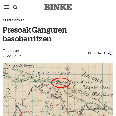
ATZERA BEGIRA
Presoak Ganguren
basobarritzen
Galdakao
PARTEKATU
2022-12-26