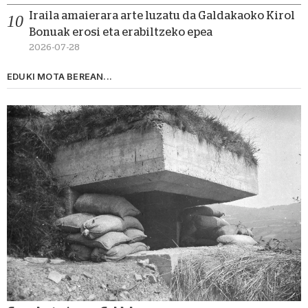
Iraila amaierara arte luzatu da Galdakaoko Kirol
Bonuak erosi eta erabiltzeko epea
2026-07-28
EDUKI MOTA BEREAN...