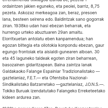
ordaintzen jakien eguneko, eta peoiei, barriz, 8,75
pezeta. Askozaz merkeagoa zan, beraz, presoen
lana, besteen seirena edo. Baldintzak sano gogorrak
ziran. 1938ko udan hasi ebezan beharrak, eta
hurrengo urteko abuztuaren 29an amaitu.
Elorritxuetan antolatu eben kanpamendua; han
egozan biltegia eta oilotokia konpondu ebezan, gaur
egungo frontoiak eta aisialdi-gunearen alboan. 30
eta 45 laguneko taldeak egoten ziran beharrean,
basozainen gidaritzapean. Baina zaintza lanak
Galdakaoko Falange Espainiar Tradizionalistako —
gaztelaniaz, F.E.T.— eta Ofentsiba Nazional-
Sindikalistako Batzarretako —gaztelaniaz, J.O.N.S.—.
Tokiko Buruak izendatutako Falangeko Erreketeetako
kideen ardurea zan.