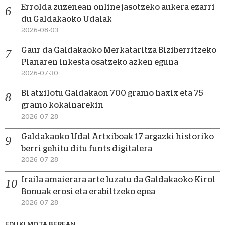
Errolda zuzenean online jasotzeko aukera ezarri
du Galdakaoko Udalak
2026-08-03
Gaur da Galdakaoko Merkataritza Biziberritzeko
Planaren inkesta osatzeko azken eguna
2026-07-30
Bi atxilotu Galdakaon 700 gramo haxix eta 75
gramo kokainarekin
2026-07-28
Galdakaoko Udal Artxiboak 17 argazki historiko
berri gehitu ditu funts digitalera
2026-07-28
Iraila amaierara arte luzatu da Galdakaoko Kirol
Bonuak erosi eta erabiltzeko epea
2026-07-28
EDUKI MOTA BEREAN...