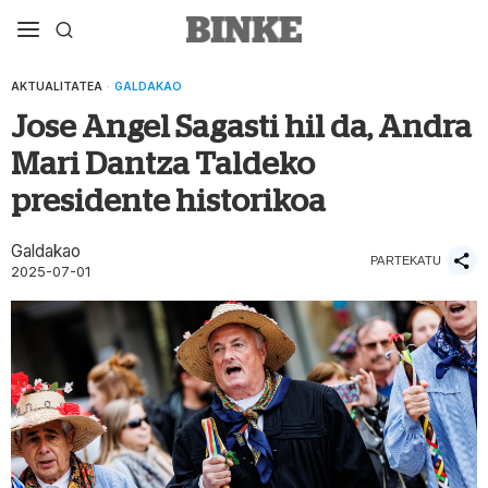
AKTUALITATEA
·
GALDAKAO
Jose Angel Sagasti hil da, Andra
Mari Dantza Taldeko
presidente historikoa
Galdakao
PARTEKATU
2025-07-01