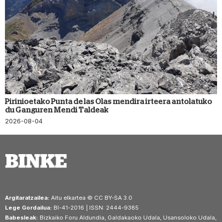
Pirinioetako Punta de las Olas mendira irteera antolatuko
du Ganguren Mendi Taldeak
2026-08-04
Argitaratzailea:
Aitu elkartea © CC BY-SA 3.0
Lege Gordailua:
BI-41-2016 | ISSN: 2444-9385
Babesleak:
Bizkaiko Foru Aldundia, Galdakaoko Udala, Usansoloko Udala,