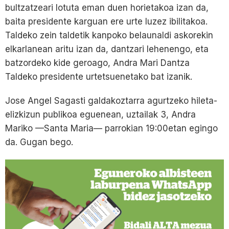
bultzatzeari lotuta eman duen horietakoa izan da,
baita presidente karguan ere urte luzez ibilitakoa.
Taldeko zein taldetik kanpoko belaunaldi askorekin
elkarlanean aritu izan da, dantzari lehenengo, eta
batzordeko kide geroago, Andra Mari Dantza
Taldeko presidente urtetsuenetako bat izanik.
Jose Angel Sagasti galdakoztarra agurtzeko hileta-
elizkizun publikoa eguenean, uztailak 3, Andra
Mariko —Santa Maria— parrokian 19:00etan egingo
da. Gugan bego.