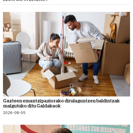
Gazteen emantzipaziorako dirulaguntzen baldintzak
malgutuko ditu Galdakaok
2026-08-05