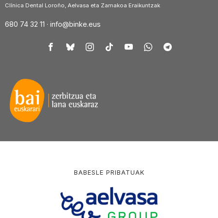
Clínica Dental Loroño, Aelvasa eta Zamakoa Eraikuntzak
680 74 32 11 ·
info@binke.eus
BABESLE PRIBATUAK