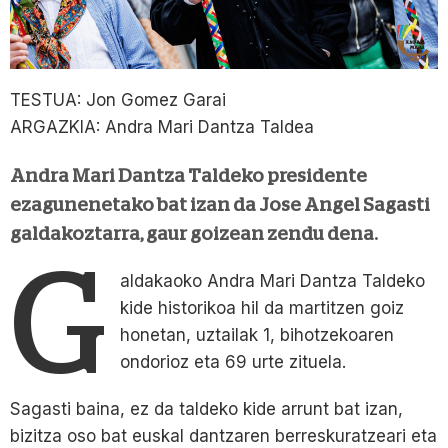
TESTUA: Jon Gomez Garai
ARGAZKIA: Andra Mari Dantza Taldea
Andra Mari Dantza Taldeko presidente
ezagunenetako bat izan da Jose Angel Sagasti
galdakoztarra, gaur goizean zendu dena.
G
aldakaoko Andra Mari Dantza Taldeko
kide historikoa hil da martitzen goiz
honetan, uztailak 1, bihotzekoaren
ondorioz eta 69 urte zituela.
Sagasti baina, ez da taldeko kide arrunt bat izan,
bizitza oso bat euskal dantzaren berreskuratzeari eta