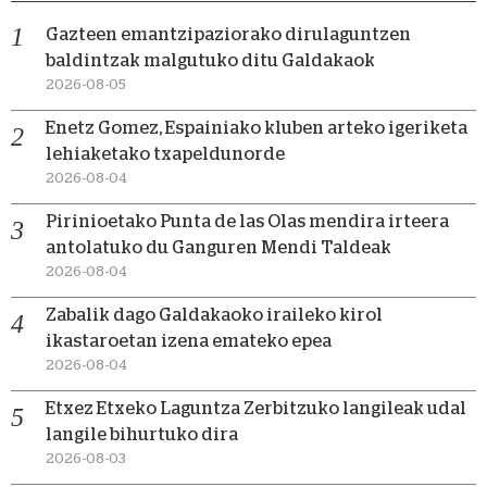
Gazteen emantzipaziorako dirulaguntzen
baldintzak malgutuko ditu Galdakaok
2026-08-05
Enetz Gomez, Espainiako kluben arteko igeriketa
lehiaketako txapeldunorde
2026-08-04
Pirinioetako Punta de las Olas mendira irteera
antolatuko du Ganguren Mendi Taldeak
2026-08-04
Zabalik dago Galdakaoko iraileko kirol
ikastaroetan izena emateko epea
2026-08-04
Etxez Etxeko Laguntza Zerbitzuko langileak udal
langile bihurtuko dira
2026-08-03