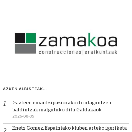
AZKEN ALBISTEAK…
Gazteen emantzipaziorako dirulaguntzen
baldintzak malgutuko ditu Galdakaok
2026-08-05
Enetz Gomez, Espainiako kluben arteko igeriketa