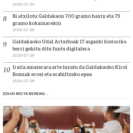
2026-07-30
Bi atxilotu Galdakaon 700 gramo haxix eta 75
gramo kokainarekin
2026-07-28
Galdakaoko Udal Artxiboak 17 argazki historiko
berri gehitu ditu funts digitalera
2026-07-28
Iraila amaierara arte luzatu da Galdakaoko Kirol
Bonuak erosi eta erabiltzeko epea
2026-07-28
EDUKI MOTA BEREAN...