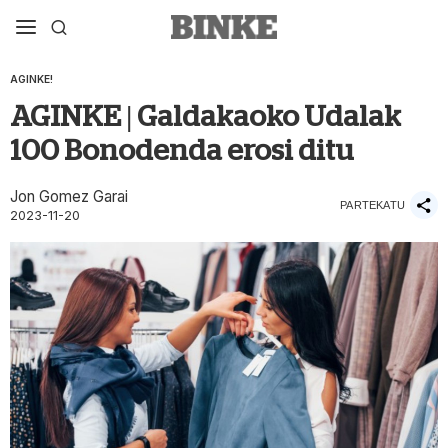
AGINKE!
AGINKE | Galdakaoko Udalak
100 Bonodenda erosi ditu
Jon Gomez Garai
PARTEKATU
2023-11-20