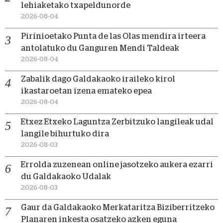
lehiaketako txapeldunorde
2026-08-04
Pirinioetako Punta de las Olas mendira irteera
antolatuko du Ganguren Mendi Taldeak
2026-08-04
Zabalik dago Galdakaoko iraileko kirol
ikastaroetan izena emateko epea
2026-08-04
Etxez Etxeko Laguntza Zerbitzuko langileak udal
langile bihurtuko dira
2026-08-03
Errolda zuzenean online jasotzeko aukera ezarri
du Galdakaoko Udalak
2026-08-03
Gaur da Galdakaoko Merkataritza Biziberritzeko
Planaren inkesta osatzeko azken eguna