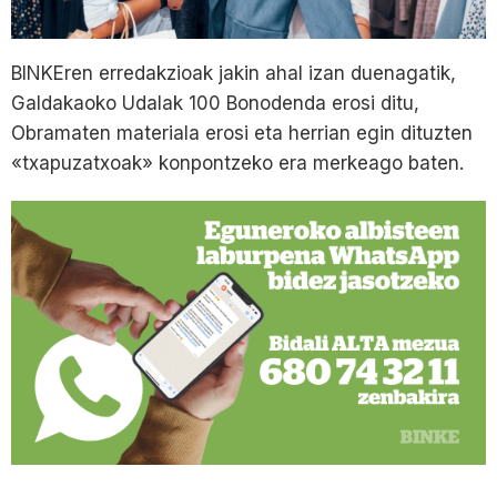
BINKEren erredakzioak jakin ahal izan duenagatik,
Galdakaoko Udalak 100 Bonodenda erosi ditu,
Obramaten materiala erosi eta herrian egin dituzten
«txapuzatxoak» konpontzeko era merkeago baten.