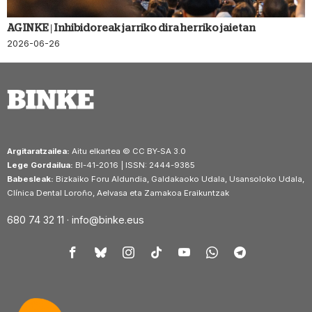
AGINKE | Inhibidoreak jarriko dira herriko jaietan
2026-06-26
Argitaratzailea:
Aitu elkartea © CC BY-SA 3.0
Lege Gordailua:
BI-41-2016 | ISSN: 2444-9385
Babesleak:
Bizkaiko Foru Aldundia, Galdakaoko Udala, Usansoloko Udala,
Clínica Dental Loroño, Aelvasa eta Zamakoa Eraikuntzak
680 74 32 11 ·
info@binke.eus