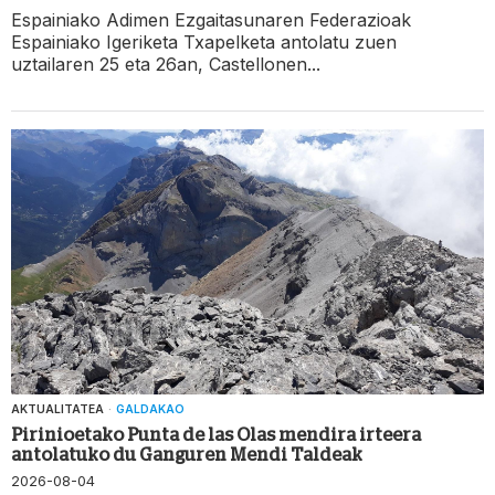
Espainiako Adimen Ezgaitasunaren Federazioak
Espainiako Igeriketa Txapelketa antolatu zuen
uztailaren 25 eta 26an, Castellonen...
AKTUALITATEA
·
GALDAKAO
Pirinioetako Punta de las Olas mendira irteera
antolatuko du Ganguren Mendi Taldeak
2026-08-04