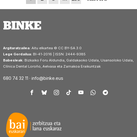
Argitaratzailea:
Aitu elkartea © CC BY-SA 3.0
Lege Gordailua:
BI-41-2016 | ISSN: 2444-9385
Babesleak:
Bizkaiko Foru Aldundia, Galdakaoko Udala, Usansoloko Udala,
Clínica Dental Loroño, Aelvasa eta Zamakoa Eraikuntzak
680 74 32 11 ·
info@binke.eus