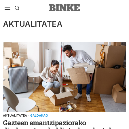
AKTUALITATEA
AKTUALITATEA
·
GALDAKAO
Gazteen emantzipaziorako