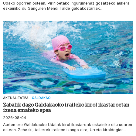
Udako oporren ostean, Pirinioetako ingurumenaz gozatzeko aukera
eskainiko du Ganguren Mendi Talde galdakoztarrak...
AKTUALITATEA
·
GALDAKAO
Zabalik dago Galdakaoko iraileko kirol ikastaroetan
izena emateko epea
2026-08-04
Aurten ere Galdakaoko Udalak kirol ikastaroak eskainiko ditu udaren
ostean. Zehazki, tailerrak irailean izango dira, Urreta kiroldegian...