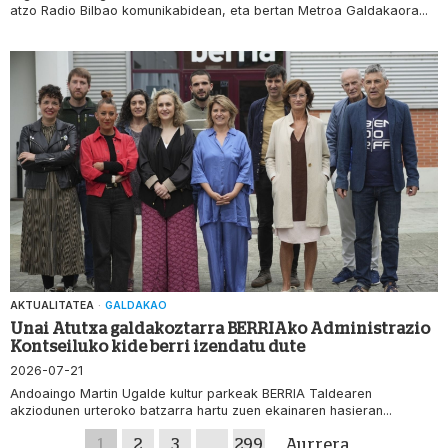
atzo Radio Bilbao komunikabidean, eta bertan Metroa Galdakaora...
AKTUALITATEA
·
GALDAKAO
Unai Atutxa galdakoztarra BERRIAko Administrazio
Kontseiluko kide berri izendatu dute
2026-07-21
Andoaingo Martin Ugalde kultur parkeak BERRIA Taldearen
akziodunen urteroko batzarra hartu zuen ekainaren hasieran...
1
2
3
…
299
Aurrera