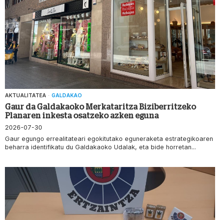
AKTUALITATEA
·
GALDAKAO
Gaur da Galdakaoko Merkataritza Biziberritzeko
Planaren inkesta osatzeko azken eguna
2026-07-30
Gaur egungo errealitateari egokitutako eguneraketa estrategikoaren
beharra identifikatu du Galdakaoko Udalak, eta bide horretan...