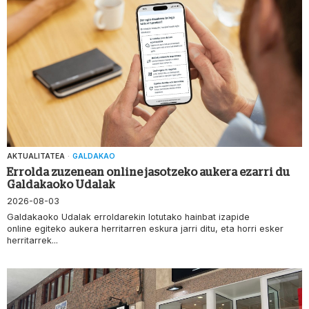
AKTUALITATEA
·
GALDAKAO
Errolda zuzenean online jasotzeko aukera ezarri du
Galdakaoko Udalak
2026-08-03
Galdakaoko Udalak erroldarekin lotutako hainbat izapide
online egiteko aukera herritarren eskura jarri ditu, eta horri esker
herritarrek...