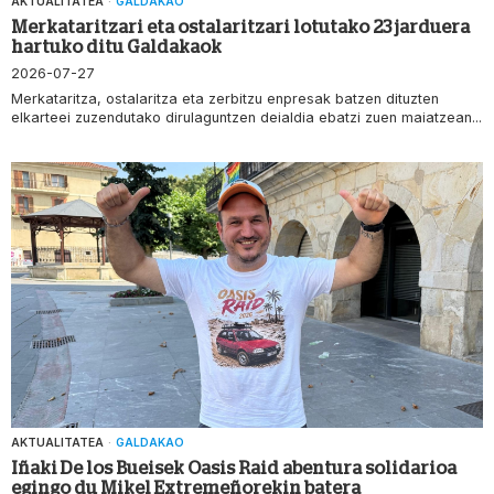
AKTUALITATEA
·
GALDAKAO
Merkataritzari eta ostalaritzari lotutako 23 jarduera
hartuko ditu Galdakaok
2026-07-27
Merkataritza, ostalaritza eta zerbitzu enpresak batzen dituzten
elkarteei zuzendutako dirulaguntzen deialdia ebatzi zuen maiatzean...
AKTUALITATEA
·
GALDAKAO
Iñaki De los Bueisek Oasis Raid abentura solidarioa
egingo du Mikel Extremeñorekin batera