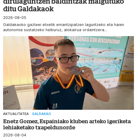
dirulaguntzen baldintzak malgutuko
ditu Galdakaok
2026-08-05
Galdakaoko gazteei etxetik emantzipatzen laguntzeko eta haien
autonomia sustatzeko helburuz, alokairua ordaintzera...
AKTUALITATEA
·
GALDAKAO
Enetz Gomez, Espainiako kluben arteko igeriketa
lehiaketako txapeldunorde
2026-08-04