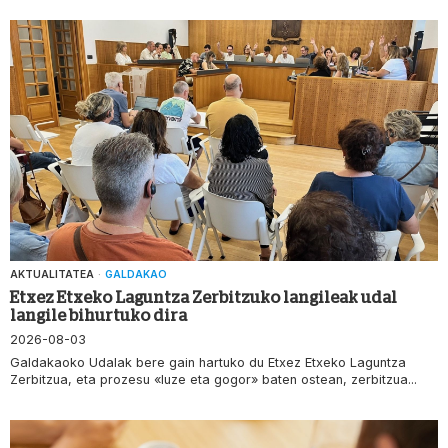
AKTUALITATEA
·
GALDAKAO
Etxez Etxeko Laguntza Zerbitzuko langileak udal
langile bihurtuko dira
2026-08-03
Galdakaoko Udalak bere gain hartuko du Etxez Etxeko Laguntza
Zerbitzua, eta prozesu «luze eta gogor» baten ostean, zerbitzua...