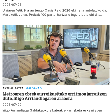
2026-07-25
Urriaren 1etik 9ra aurtengo Oasis Raid 2026 ekimena antolatuko da,
Marokotik zehar. Probak 100 parte-hartzaile inguru batu ohi ditu...
AKTUALITATEA
·
GALDAKAO
Metroaren obrek aurreikusitako erritmoa jarraitzen
dute, Iñigo Arriandiagaren arabera
2026-07-22
Iñigo Arriandiaga Galdakaoko alkateak elkarrizketa eskaini zuen