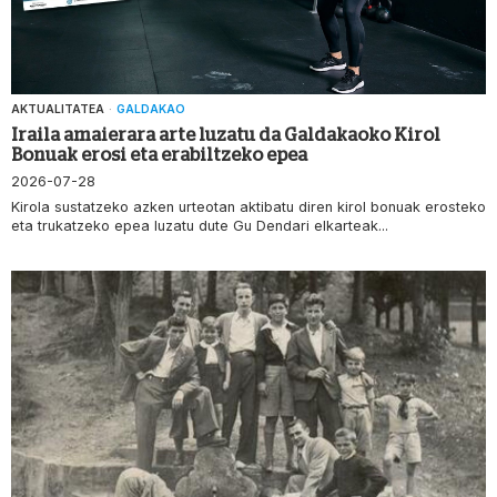
AKTUALITATEA
·
GALDAKAO
Iraila amaierara arte luzatu da Galdakaoko Kirol
Bonuak erosi eta erabiltzeko epea
2026-07-28
Kirola sustatzeko azken urteotan aktibatu diren kirol bonuak erosteko
eta trukatzeko epea luzatu dute Gu Dendari elkarteak...