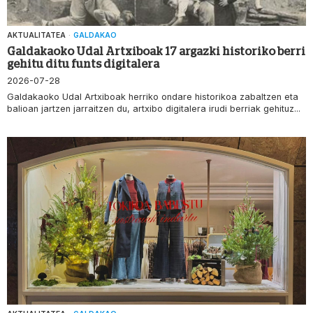
AKTUALITATEA
·
GALDAKAO
Galdakaoko Udal Artxiboak 17 argazki historiko berri
gehitu ditu funts digitalera
2026-07-28
Galdakaoko Udal Artxiboak herriko ondare historikoa zabaltzen eta
balioan jartzen jarraitzen du, artxibo digitalera irudi berriak gehituz...