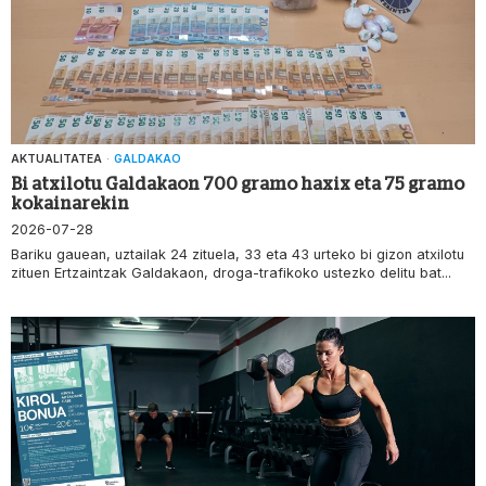
AKTUALITATEA
·
GALDAKAO
Bi atxilotu Galdakaon 700 gramo haxix eta 75 gramo
kokainarekin
2026-07-28
Bariku gauean, uztailak 24 zituela, 33 eta 43 urteko bi gizon atxilotu
zituen Ertzaintzak Galdakaon, droga-trafikoko ustezko delitu bat...