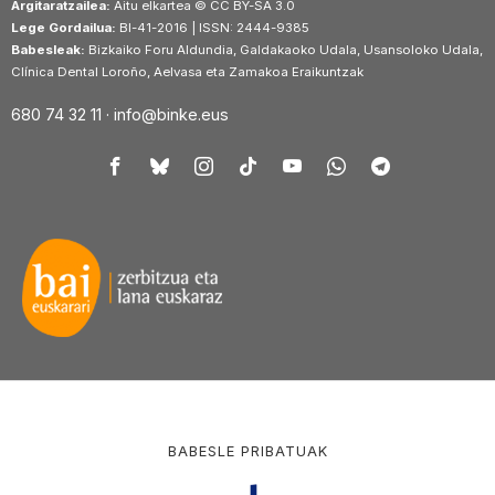
Argitaratzailea:
Aitu elkartea © CC BY-SA 3.0
Lege Gordailua:
BI-41-2016 | ISSN: 2444-9385
Babesleak:
Bizkaiko Foru Aldundia, Galdakaoko Udala, Usansoloko Udala,
Clínica Dental Loroño, Aelvasa eta Zamakoa Eraikuntzak
680 74 32 11 ·
info@binke.eus
BABESLE PRIBATUAK