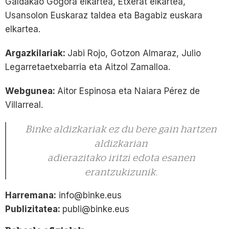
Galdakao Gogora elkartea, Etxerat elkartea,
Usansolon Euskaraz taldea eta Bagabiz euskara
elkartea.
Argazkilariak:
Jabi Rojo, Gotzon Almaraz, Julio
Legarretaetxebarria eta Aitzol Zamalloa.
Webgunea:
Aitor Espinosa eta Naiara Pérez de
Villarreal.
Binke aldizkariak ez du bere gain hartzen
aldizkarian
adierazitako iritzi edota esanen
erantzukizunik.
Harremana:
info@binke.eus
Publizitatea:
publi@binke.eus