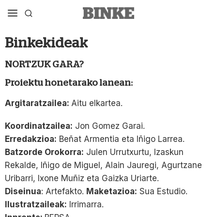
Binkekideak
NORTZUK GARA?
Proiektu honetarako lanean:
Argitaratzailea:
Aitu elkartea.
Koordinatzailea:
Jon Gomez Garai.
Erredakzioa:
Beñat Armentia eta Iñigo Larrea.
Batzorde Orokorra:
Julen Urrutxurtu, Izaskun
Rekalde, Iñigo de Miguel, Alain Jauregi, Agurtzane
Uribarri, Ixone Muñiz eta Gaizka Uriarte.
Diseinua
: Artefakto.
Maketazioa:
Sua Estudio.
Ilustratzaileak:
Irrimarra.