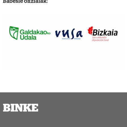
Babesle ofizialak: