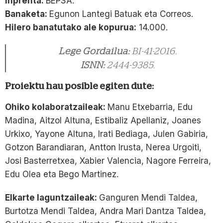
Inprenta:
BEPSA.
Banaketa:
Egunon Lantegi Batuak eta Correos.
Hilero banatutako ale kopurua:
14.000.
Lege Gordailua:
BI-41-2016.
ISNN:
2444-9385.
Proiektu hau posible egiten dute:
Ohiko kolaboratzaileak:
Manu Etxebarria, Edu
Madina, Aitzol Altuna, Estibaliz Apellaniz, Joanes
Urkixo, Yayone Altuna, Irati Bediaga, Julen Gabiria,
Gotzon Barandiaran, Antton Irusta, Nerea Urgoiti,
Josi Basterretxea, Xabier Valencia, Nagore Ferreira,
Edu Olea eta Bego Martinez.
Elkarte laguntzaileak:
Ganguren Mendi Taldea,
Burtotza Mendi Taldea, Andra Mari Dantza Taldea,