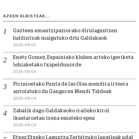
AZKEN ALBISTEAK…
Gazteen emantzipaziorako dirulaguntzen
baldintzak malgutuko ditu Galdakaok
2026-08-05
Enetz Gomez, Espainiako kluben arteko igeriketa
lehiaketako txapeldunorde
2026-08-04
Pirinioetako Punta de las Olas mendira irteera
antolatuko du Ganguren Mendi Taldeak
2026-08-04
Zabalik dago Galdakaoko iraileko kirol
ikastaroetan izena emateko epea
2026-08-04
Etxez Etxeko Laguntza Zerbitzuko langileak udal