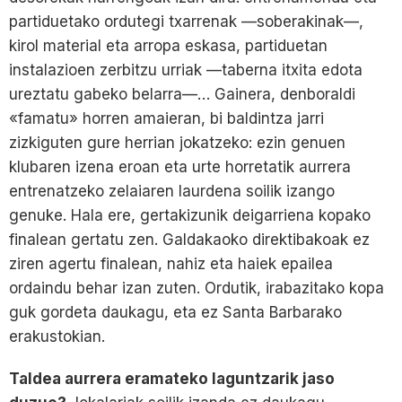
partiduetako ordutegi txarrenak —soberakinak—,
kirol material eta arropa eskasa, partiduetan
instalazioen zerbitzu urriak —taberna itxita edota
ureztatu gabeko belarra—… Gainera, denboraldi
«famatu» horren amaieran, bi baldintza jarri
zizkiguten gure herrian jokatzeko: ezin genuen
klubaren izena eroan eta urte horretatik aurrera
entrenatzeko zelaiaren laurdena soilik izango
genuke. Hala ere, gertakizunik deigarriena kopako
finalean gertatu zen. Galdakaoko direktibakoak ez
ziren agertu finalean, nahiz eta haiek epailea
ordaindu behar izan zuten. Ordutik, irabazitako kopa
guk gordeta daukagu, eta ez Santa Barbarako
erakustokian.
Taldea aurrera eramateko laguntzarik jaso