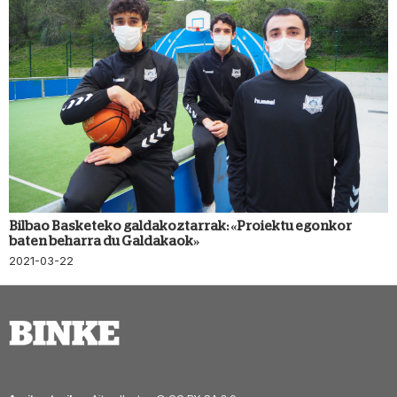
Bilbao Basketeko galdakoztarrak: «Proiektu egonkor
baten beharra du Galdakaok»
2021-03-22