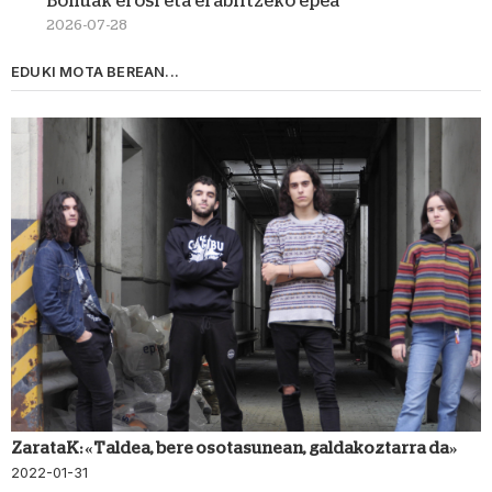
Bonuak erosi eta erabiltzeko epea
2026-07-28
EDUKI MOTA BEREAN...
ZarataK: «Taldea, bere osotasunean, galdakoztarra da»
2022-01-31