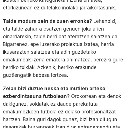
ikusten beheko kategorietan izena ematea,
etorkizunean ez dutelako inolako jarraikortasunik.
Talde modura zein da zuen erronka?
Lehenbizi,
eta talde zaharra osatzen genuen jokalarien
oinarriarekin, talde berri bat ateratzen saiatzea da.
Bigarrenez, epe luzerako proiektua izatea, herria
ikusarazten saiatzea eta adin guztietako
emakumeak izena ematera animatzea, bereziki gure
herriko txikiak. Azkenik, herriko erakunde
guztiengatik babesa lortzea.
Zelan bizi duzue neska eta mutilen arteko
ezberdintasuna futbolean?
Orokorrean eta denok
dakigunez, soldatak ez daude parekatuta
emakumezkoen futbola ez delako profesionaltzat
hartzen. Baina guri dagokigunez, bizi izan ditugun
desorekak hurrengoak izan dira: entrenamendu eta