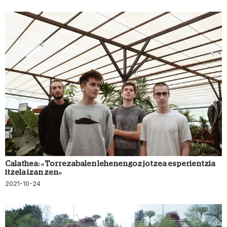
Calathea: «Torrezabalen lehenengoz jotzea esperientzia
itzela izan zen»
2021-10-24