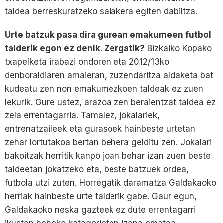
taldea berreskuratzeko saiakera egiten dabiltza.
Urte batzuk pasa dira gurean emakumeen futbol
talderik egon ez denik. Zergatik?
Bizkaiko Kopako
txapelketa irabazi ondoren eta 2012/13ko
denboraldiaren amaieran, zuzendaritza aldaketa bat
kudeatu zen non emakumezkoen taldeak ez zuen
lekurik. Gure ustez, arazoa zen beraientzat taldea ez
zela errentagarria. Tamalez, jokalariek,
entrenatzaileek eta gurasoek hainbeste urtetan
zehar lortutakoa bertan behera gelditu zen. Jokalari
bakoitzak herritik kanpo joan behar izan zuen beste
taldeetan jokatzeko eta, beste batzuek ordea,
futbola utzi zuten. Horregatik daramatza Galdakaoko
herriak hainbeste urte talderik gabe. Gaur egun,
Galdakaoko neska gazteek ez dute errentagarri