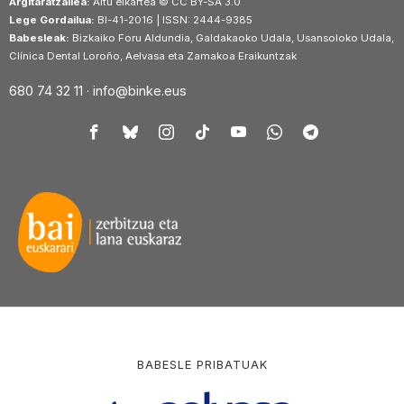
Argitaratzailea:
Aitu elkartea © CC BY-SA 3.0
Lege Gordailua:
BI-41-2016 | ISSN: 2444-9385
Babesleak:
Bizkaiko Foru Aldundia, Galdakaoko Udala, Usansoloko Udala,
Clínica Dental Loroño, Aelvasa eta Zamakoa Eraikuntzak
680 74 32 11 ·
info@binke.eus
BABESLE PRIBATUAK