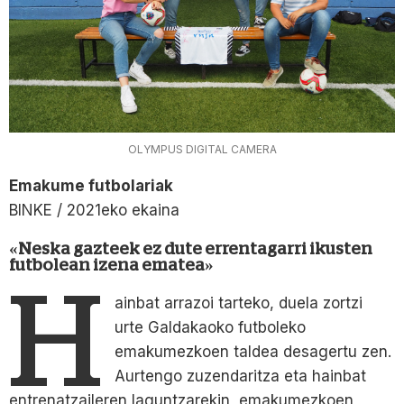
OLYMPUS DIGITAL CAMERA
Emakume futbolariak
BINKE / 2021eko ekaina
«Neska gazteek ez dute errentagarri ikusten
futbolean izena ematea»
H
ainbat arrazoi tarteko, duela zortzi
urte Galdakaoko futboleko
emakumezkoen taldea desagertu zen.
Aurtengo zuzendaritza eta hainbat
entrenatzaileren laguntzarekin, emakumezkoen