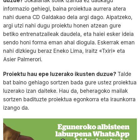
duzue?
Jokalariak soilik izanda ez daukagu
informazio gehiegi, baina proiektua aurrera atera
nahi duena CD Galdakao dela argi dago. Aipatzeko,
argi utzi nahi dugu proiektu honen atzean gure
betiko entrenatzaileak daudela, eta haiei esker ideia
sendo honi forma eman ahal diogula. Eskerrak eman
nahi dizkiegu beraz Eneko Lima, Iraitz «Txiri» eta
Asier Palmerori.
Proiektu hau epe luzerako ikusten duzue?
Talde
bat baino gehiago sortzen bada gure ustez proiektua
luzerako izan daiteke. Hau da, beheragoko mailak
sortzen badituzte proiektua egonkorra eta iraunkorra
izango da.