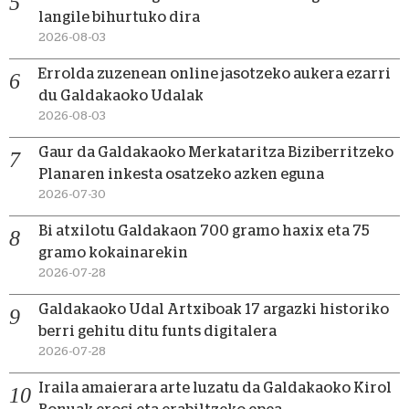
langile bihurtuko dira
2026-08-03
Errolda zuzenean online jasotzeko aukera ezarri
du Galdakaoko Udalak
2026-08-03
Gaur da Galdakaoko Merkataritza Biziberritzeko
Planaren inkesta osatzeko azken eguna
2026-07-30
Bi atxilotu Galdakaon 700 gramo haxix eta 75
gramo kokainarekin
2026-07-28
Galdakaoko Udal Artxiboak 17 argazki historiko
berri gehitu ditu funts digitalera
2026-07-28
Iraila amaierara arte luzatu da Galdakaoko Kirol