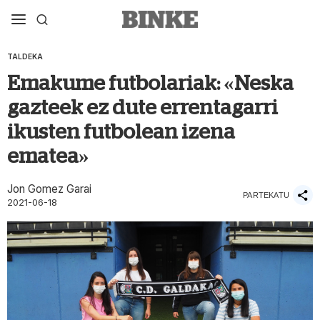
TALDEKA
Emakume futbolariak: «Neska
gazteek ez dute errentagarri
ikusten futbolean izena
ematea»
Jon Gomez Garai
PARTEKATU
2021-06-18