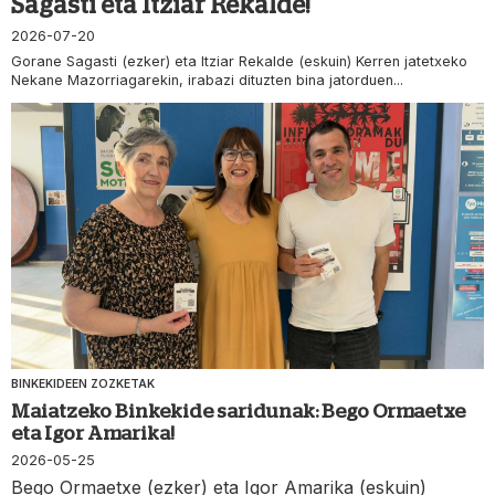
Sagasti eta Itziar Rekalde!
2026-07-20
Gorane Sagasti (ezker) eta Itziar Rekalde (eskuin) Kerren jatetxeko
Nekane Mazorriagarekin, irabazi dituzten bina jatorduen...
BINKEKIDEEN ZOZKETAK
Maiatzeko Binkekide saridunak: Bego Ormaetxe
eta Igor Amarika!
2026-05-25
Bego Ormaetxe (ezker) eta Igor Amarika (eskuin)