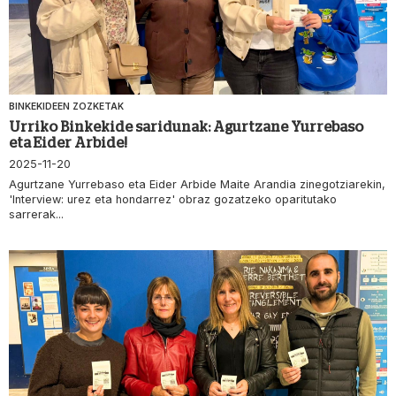
BINKEKIDEEN ZOZKETAK
Urriko Binkekide saridunak: Agurtzane Yurrebaso
eta Eider Arbide!
2025-11-20
Agurtzane Yurrebaso eta Eider Arbide Maite Arandia zinegotziarekin,
'Interview: urez eta hondarrez' obraz gozatzeko oparitutako
sarrerak...