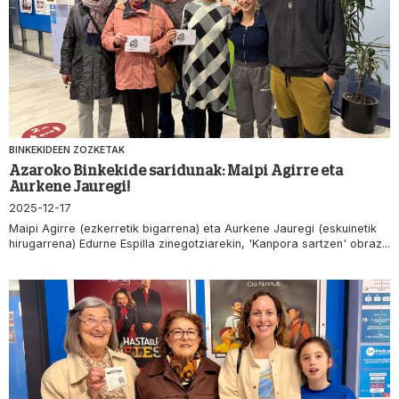
BINKEKIDEEN ZOZKETAK
Azaroko Binkekide saridunak: Maipi Agirre eta
Aurkene Jauregi!
2025-12-17
Maipi Agirre (ezkerretik bigarrena) eta Aurkene Jauregi (eskuinetik
hirugarrena) Edurne Espilla zinegotziarekin, 'Kanpora sartzen' obraz...