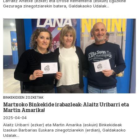
Larraitz Artetxe (ezker) eta Errose Rementeria (eskuin) Eguzkiñe
Gezuraga zinegotziarekin batera, Galdakaoko Udalak...
BINKEKIDEEN ZOZKETAK
Martxoko Binkekide irabazleak: Alaitz Uribarri eta
Martin Amarika!
2025-04-04
Alaitz Uribarri (ezker) eta Martin Amarika (eskuin) Binkekideak
Izaskun Barbarias Euskara zinegotziarekin (erdian), Galdakaoko
Udalak...