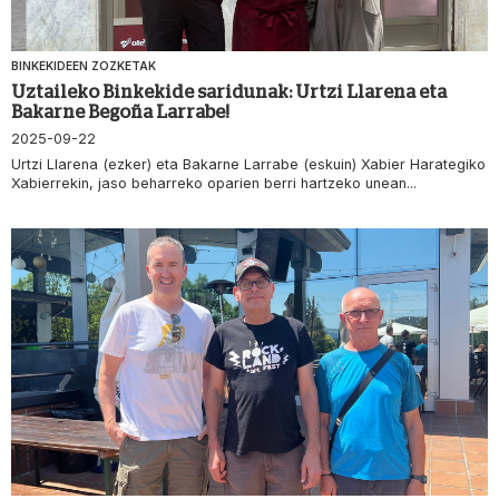
BINKEKIDEEN ZOZKETAK
Uztaileko Binkekide saridunak: Urtzi Llarena eta
Bakarne Begoña Larrabe!
2025-09-22
Urtzi Llarena (ezker) eta Bakarne Larrabe (eskuin) Xabier Harategiko
Xabierrekin, jaso beharreko oparien berri hartzeko unean...