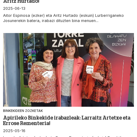
Aritz Hurtado!
2025-06-13
Aitor Espinosa (ezker) eta Aritz Hurtado (eskuin) Lurberriganeko
Josunerekin batera, irabazi dituzten bina menuen...
BINKEKIDEEN ZOZKETAK
Apirileko Binkekide irabazleak: Larraitz Artetxe eta
Errose Rementeria!
2025-05-16