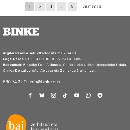
1
2
3
…
5
Aurrera
Argitaratzailea:
Aitu elkartea © CC BY-SA 3.0
Lege Gordailua:
BI-41-2016 | ISSN: 2444-9385
Babesleak:
Bizkaiko Foru Aldundia, Galdakaoko Udala, Usansoloko Udala,
Clínica Dental Loroño, Aelvasa eta Zamakoa Eraikuntzak
680 74 32 11 ·
info@binke.eus