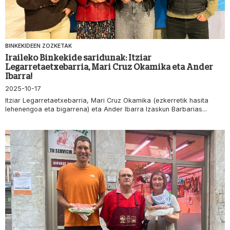
BINKEKIDEEN ZOZKETAK
Iraileko Binkekide saridunak: Itziar
Legarretaetxebarria, Mari Cruz Okamika eta Ander
Ibarra!
2025-10-17
Itziar Legarretaetxebarria, Mari Cruz Okamika (ezkerretik hasita
lehenengoa eta bigarrena) eta Ander Ibarra Izaskun Barbarias...