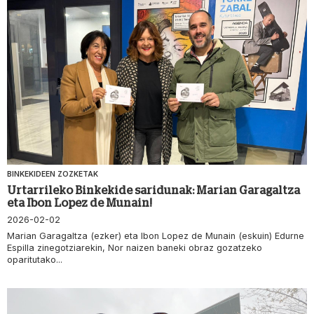
BINKEKIDEEN ZOZKETAK
Urtarrileko Binkekide saridunak: Marian Garagaltza
eta Ibon Lopez de Munain!
2026-02-02
Marian Garagaltza (ezker) eta Ibon Lopez de Munain (eskuin) Edurne
Espilla zinegotziarekin, Nor naizen baneki obraz gozatzeko
oparitutako...