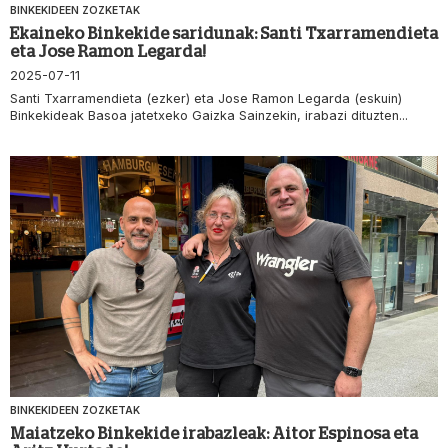
BINKEKIDEEN ZOZKETAK
Ekaineko Binkekide saridunak: Santi Txarramendieta
eta Jose Ramon Legarda!
2025-07-11
Santi Txarramendieta (ezker) eta Jose Ramon Legarda (eskuin)
Binkekideak Basoa jatetxeko Gaizka Sainzekin, irabazi dituzten...
BINKEKIDEEN ZOZKETAK
Maiatzeko Binkekide irabazleak: Aitor Espinosa eta