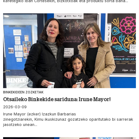
kafetegiko Iban Cortesekin, bizkotxoak eta produktu sorta bana...
BINKEKIDEEN ZOZKETAK
Otsaileko Binkekide sariduna: Irune Mayor!
2026-03-09
Irune Mayor (ezker) Izazkun Barbarias
zinegotziarekin, Kimu ikuskizunaz gozatzeko oparitutako bi sarrerak
jasotzeko unean...