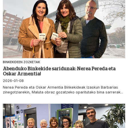
BINKEKIDEEN ZOZKETAK
Abenduko Binkekide saridunak: Nerea Pereda eta
Oskar Armentia!
2026-01-08
Nerea Pereda eta Oskar Armentia Binkekideak Izaskun Barbarias
zinegotziarekin, Maluta obraz gozatzeko oparitutako bina sarrerak...