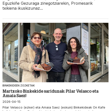
Eguzkiñe Gezuraga zinegotziarekin, Promesarik
txikiena ikuskizunaz...
BINKEKIDEEN ZOZKETAK
Martxoko Binkekide saridunak: Pilar Velasco eta
Amaia Saez!
2026-04-15
Pilar Velasco (ezker) eta Amaia Saez (eskuin) Binkekideak On Kafe