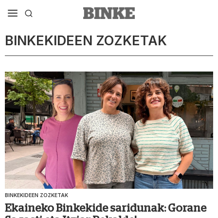
BINKEKIDEEN ZOZKETAK
BINKEKIDEEN ZOZKETAK
Ekaineko Binkekide saridunak: Gorane