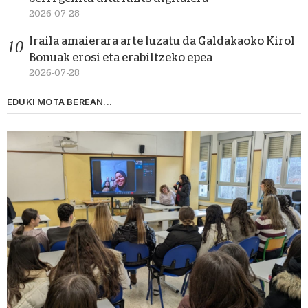
2026-07-28
Iraila amaierara arte luzatu da Galdakaoko Kirol
Bonuak erosi eta erabiltzeko epea
2026-07-28
EDUKI MOTA BEREAN...