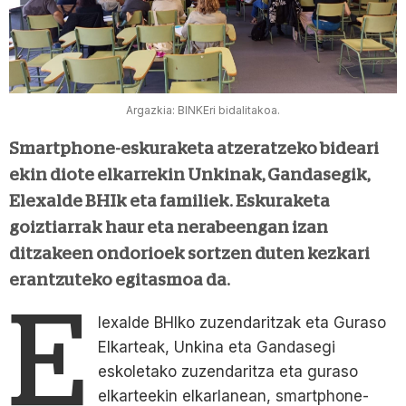
Argazkia: BINKEri bidalitakoa.
Smartphone-eskuraketa atzeratzeko bideari
ekin diote elkarrekin Unkinak, Gandasegik,
Elexalde BHIk eta familiek. Eskuraketa
goiztiarrak haur eta nerabeengan izan
ditzakeen ondorioek sortzen duten kezkari
erantzuteko egitasmoa da.
E
lexalde BHIko zuzendaritzak eta Guraso
Elkarteak, Unkina eta Gandasegi
eskoletako zuzendaritza eta guraso
elkarteekin elkarlanean, smartphone-