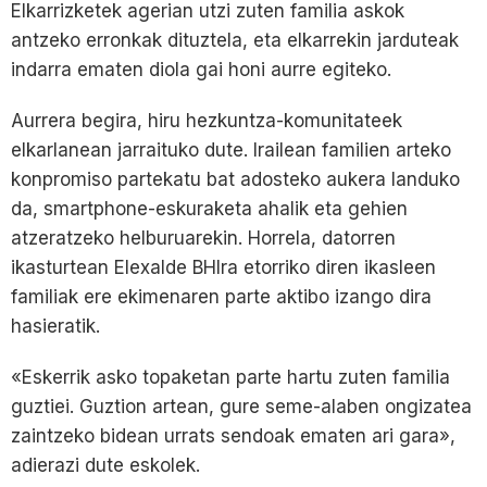
Elkarrizketek agerian utzi zuten familia askok
antzeko erronkak dituztela, eta elkarrekin jarduteak
indarra ematen diola gai honi aurre egiteko.
Aurrera begira, hiru hezkuntza-komunitateek
elkarlanean jarraituko dute. Irailean familien arteko
konpromiso partekatu bat adosteko aukera landuko
da, smartphone-eskuraketa ahalik eta gehien
atzeratzeko helburuarekin. Horrela, datorren
ikasturtean Elexalde BHIra etorriko diren ikasleen
familiak ere ekimenaren parte aktibo izango dira
hasieratik.
«Eskerrik asko topaketan parte hartu zuten familia
guztiei. Guztion artean, gure seme-alaben ongizatea
zaintzeko bidean urrats sendoak ematen ari gara»,
adierazi dute eskolek.