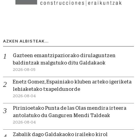
AZKEN ALBISTEAK…
Gazteen emantzipaziorako dirulaguntzen
baldintzak malgutuko ditu Galdakaok
2026-08-05
Enetz Gomez, Espainiako kluben arteko igeriketa
lehiaketako txapeldunorde
2026-08-04
Pirinioetako Punta de las Olas mendira irteera
antolatuko du Ganguren Mendi Taldeak
2026-08-04
Zabalik dago Galdakaoko iraileko kirol