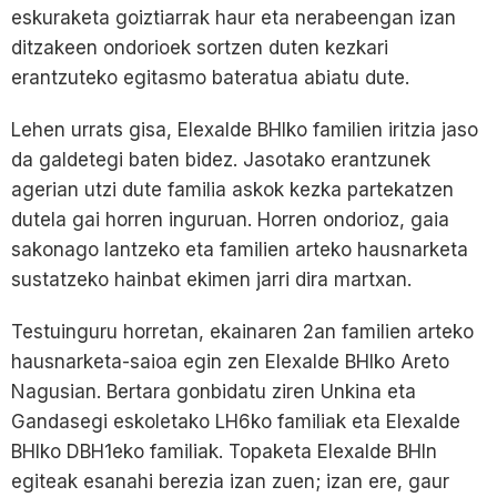
eskuraketa goiztiarrak haur eta nerabeengan izan
ditzakeen ondorioek sortzen duten kezkari
erantzuteko egitasmo bateratua abiatu dute.
Lehen urrats gisa, Elexalde BHIko familien iritzia jaso
da galdetegi baten bidez. Jasotako erantzunek
agerian utzi dute familia askok kezka partekatzen
dutela gai horren inguruan. Horren ondorioz, gaia
sakonago lantzeko eta familien arteko hausnarketa
sustatzeko hainbat ekimen jarri dira martxan.
Testuinguru horretan, ekainaren 2an familien arteko
hausnarketa-saioa egin zen Elexalde BHIko Areto
Nagusian. Bertara gonbidatu ziren Unkina eta
Gandasegi eskoletako LH6ko familiak eta Elexalde
BHIko DBH1eko familiak. Topaketa Elexalde BHIn
egiteak esanahi berezia izan zuen; izan ere, gaur