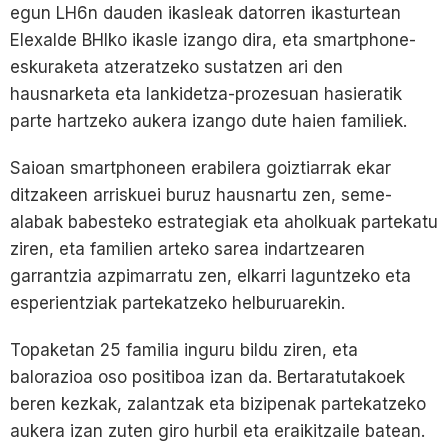
egun LH6n dauden ikasleak datorren ikasturtean
Elexalde BHIko ikasle izango dira, eta smartphone-
eskuraketa atzeratzeko sustatzen ari den
hausnarketa eta lankidetza-prozesuan hasieratik
parte hartzeko aukera izango dute haien familiek.
Saioan smartphoneen erabilera goiztiarrak ekar
ditzakeen arriskuei buruz hausnartu zen, seme-
alabak babesteko estrategiak eta aholkuak partekatu
ziren, eta familien arteko sarea indartzearen
garrantzia azpimarratu zen, elkarri laguntzeko eta
esperientziak partekatzeko helburuarekin.
Topaketan 25 familia inguru bildu ziren, eta
balorazioa oso positiboa izan da. Bertaratutakoek
beren kezkak, zalantzak eta bizipenak partekatzeko
aukera izan zuten giro hurbil eta eraikitzaile batean.