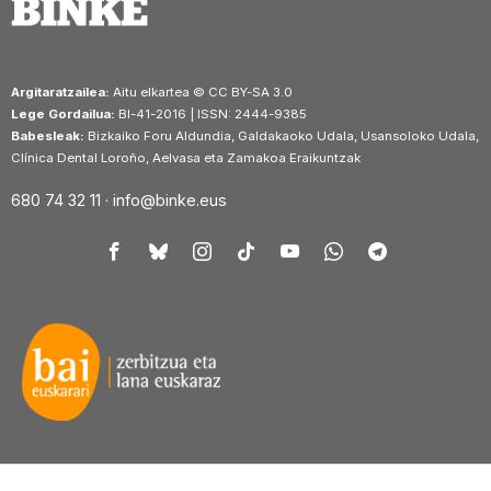
Argitaratzailea:
Aitu elkartea © CC BY-SA 3.0
Lege Gordailua:
BI-41-2016 | ISSN: 2444-9385
Babesleak:
Bizkaiko Foru Aldundia, Galdakaoko Udala, Usansoloko Udala,
Clínica Dental Loroño, Aelvasa eta Zamakoa Eraikuntzak
680 74 32 11 ·
info@binke.eus