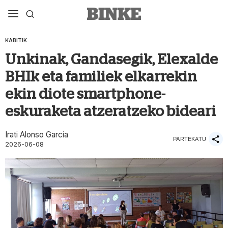
KABITIK
Unkinak, Gandasegik, Elexalde
BHIk eta familiek elkarrekin
ekin diote smartphone-
eskuraketa atzeratzeko bideari
Irati Alonso García
PARTEKATU
2026-06-08