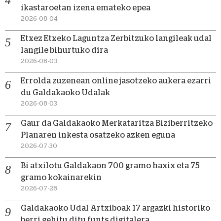
ikastaroetan izena emateko epea
2026-08-04
Etxez Etxeko Laguntza Zerbitzuko langileak udal
langile bihurtuko dira
2026-08-03
Errolda zuzenean online jasotzeko aukera ezarri
du Galdakaoko Udalak
2026-08-03
Gaur da Galdakaoko Merkataritza Biziberritzeko
Planaren inkesta osatzeko azken eguna
2026-07-30
Bi atxilotu Galdakaon 700 gramo haxix eta 75
gramo kokainarekin
2026-07-28
Galdakaoko Udal Artxiboak 17 argazki historiko
berri gehitu ditu funts digitalera