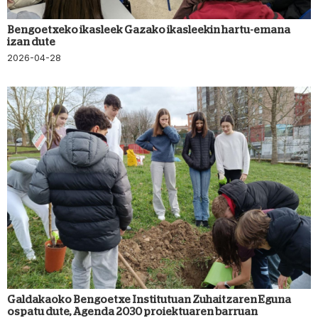
Bengoetxeko ikasleek Gazako ikasleekin hartu-emana
izan dute
2026-04-28
Galdakaoko Bengoetxe Institutuan Zuhaitzaren Eguna
ospatu dute, Agenda 2030 proiektuaren barruan