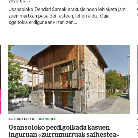
2026-05-17
Usansoloko Dendari Sareak erakusleihoen lehiaketa jarri
zuen martxan pasa den astean, lehen aldiz. Gaia
«geltokia erdigunean» izan zen...
AKTUALITATEA
·
USANSOLO
Usansoloko perdigoikada kasuen
inguruan «zurrumurruak saihestea»