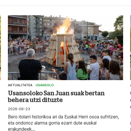
AKTUALITATEA
·
USANSOLO
Usansoloko San Juan suak bertan
behera utzi dituzte
2026-06-23
Bero itolarri historikoa ari da Euskal Herri osoa sufritzen,
eta ondorioz alarma gorria ezarri dute euskal
erakundeek...