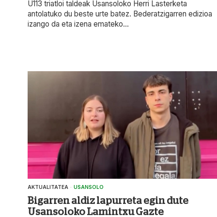
U113 triatloi taldeak Usansoloko Herri Lasterketa
antolatuko du beste urte batez. Bederatzigarren edizioa
izango da eta izena emateko...
AKTUALITATEA
·
USANSOLO
Bigarren aldiz lapurreta egin dute
Usansoloko Lamintxu Gazte