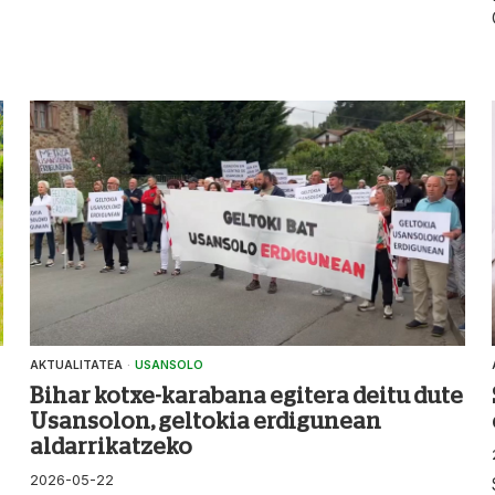
AKTUALITATEA
·
USANSOLO
Bihar kotxe-karabana egitera deitu dute
Usansolon, geltokia erdigunean
aldarrikatzeko
2026-05-22