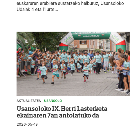
euskararen erabilera sustatzeko helburuz, Usansoloko
Udalak 4 eta 11 urte...
AKTUALITATEA
·
USANSOLO
Usansoloko IX. Herri Lasterketa
ekainaren 7an antolatuko da
2026-05-19