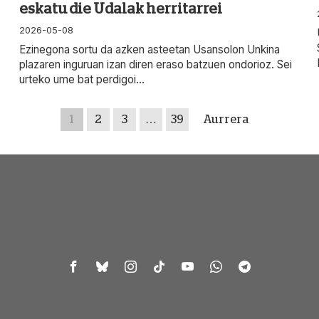
eskatu die Udalak herritarrei
2026-05-08
Ezinegona sortu da azken asteetan Usansolon Unkina
plazaren inguruan izan diren eraso batzuen ondorioz. Sei
urteko ume bat perdigoi...
1
2
3
…
39
Aurrera