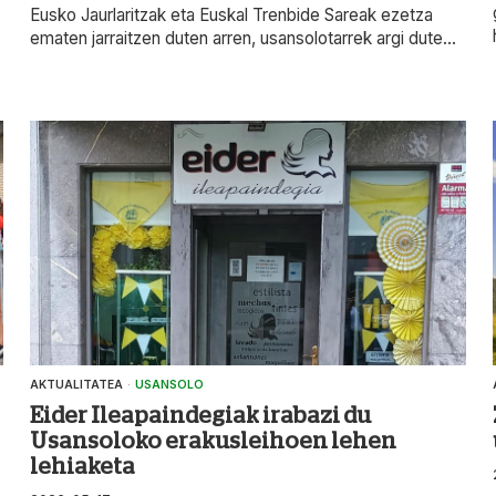
Eusko Jaurlaritzak eta Euskal Trenbide Sareak ezetza
ematen jarraitzen duten arren, usansolotarrek argi dute...
AKTUALITATEA
·
USANSOLO
Eider Ileapaindegiak irabazi du
Usansoloko erakusleihoen lehen
lehiaketa