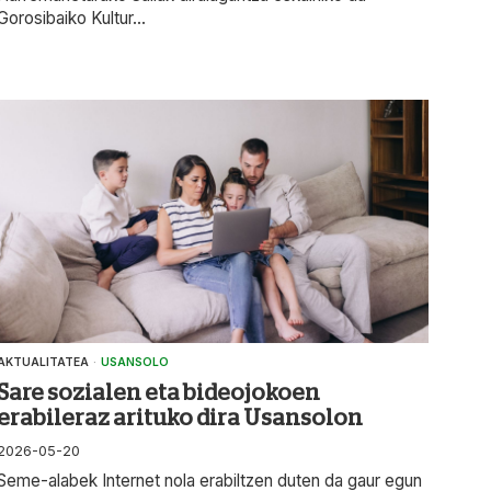
Gorosibaiko Kultur...
AKTUALITATEA
·
USANSOLO
Sare sozialen eta bideojokoen
erabileraz arituko dira Usansolon
2026-05-20
Seme-alabek Internet nola erabiltzen duten da gaur egun