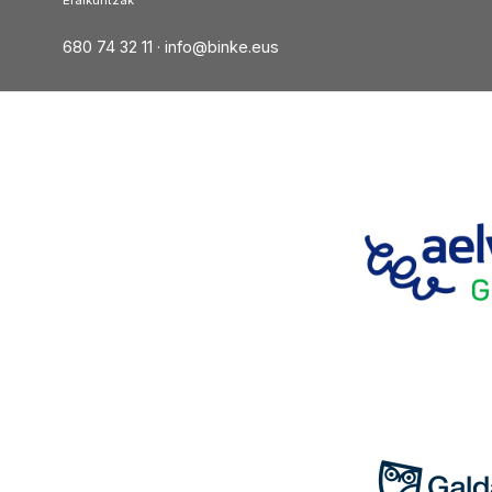
Eraikuntzak
680 74 32 11 ·
info@binke.eus