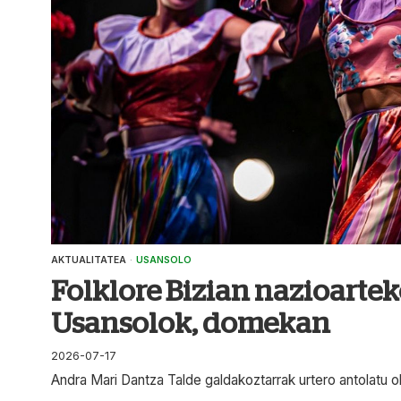
AKTUALITATEA
·
USANSOLO
Folklore Bizian nazioartek
Usansolok, domekan
2026-07-17
Andra Mari Dantza Talde galdakoztarrak urtero antolatu ohi