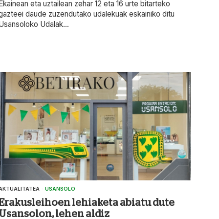
Ekainean eta uztailean zehar 12 eta 16 urte bitarteko
gazteei daude zuzendutako udalekuak eskainiko ditu
Usansoloko Udalak...
AKTUALITATEA
·
USANSOLO
Erakusleihoen lehiaketa abiatu dute
Usansolon, lehen aldiz