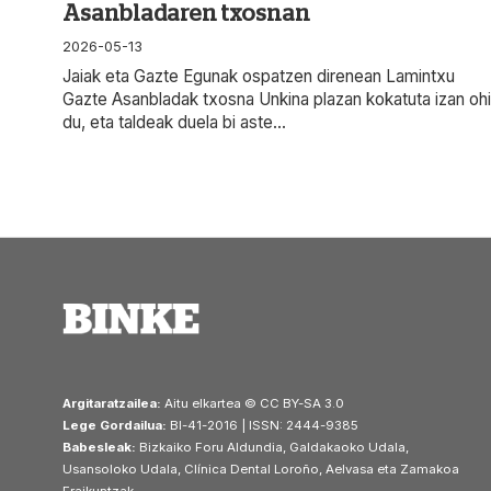
Asanbladaren txosnan
2026-05-13
Jaiak eta Gazte Egunak ospatzen direnean Lamintxu
Gazte Asanbladak txosna Unkina plazan kokatuta izan ohi
du, eta taldeak duela bi aste...
Argitaratzailea:
Aitu elkartea © CC BY-SA 3.0
Lege Gordailua:
BI-41-2016 | ISSN: 2444-9385
Babesleak:
Bizkaiko Foru Aldundia, Galdakaoko Udala,
Usansoloko Udala, Clínica Dental Loroño, Aelvasa eta Zamakoa