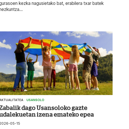
gurasoen kezka nagusietako bat, erabilera txar batek
hezkuntza...
AKTUALITATEA
·
USANSOLO
Zabalik dago Usansoloko gazte
udalekuetan izena emateko epea
2026-05-15