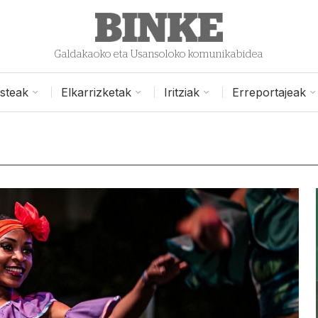
Galdakaoko eta Usansoloko komunikabidea
isteak
Elkarrizketak
Iritziak
Erreportajeak