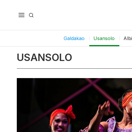
Galdakao
Usansolo
Alb
USANSOLO