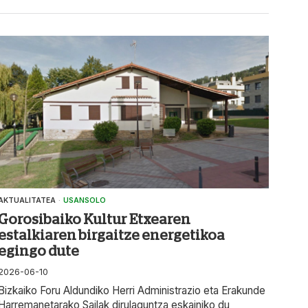
AKTUALITATEA
·
USANSOLO
Gorosibaiko Kultur Etxearen
estalkiaren birgaitze energetikoa
egingo dute
2026-06-10
Bizkaiko Foru Aldundiko Herri Administrazio eta Erakunde
Harremanetarako Sailak dirulaguntza eskainiko du