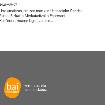
2026-05-07
Urte amaieran jarri zen martxan Usansoloko Dendari
Sarea, Bizkaiko Merkataritzako Enpresari
Konfederazioaren laguntzarekin...