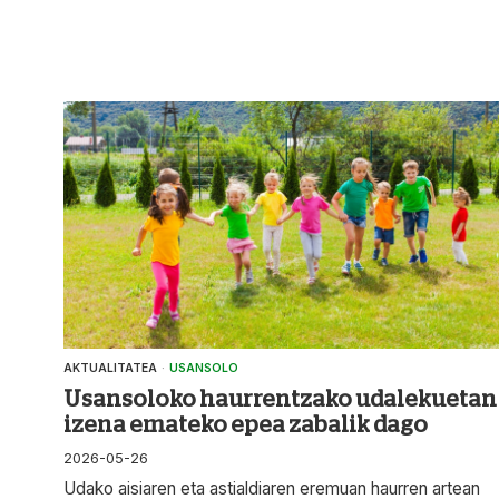
AKTUALITATEA
·
USANSOLO
Usansoloko haurrentzako udalekuetan
izena emateko epea zabalik dago
2026-05-26
Udako aisiaren eta astialdiaren eremuan haurren artean