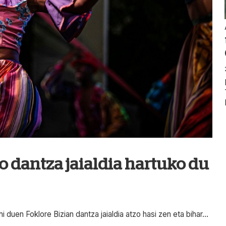
o dantza jaialdia hartuko du
 duen Foklore Bizian dantza jaialdia atzo hasi zen eta bihar...