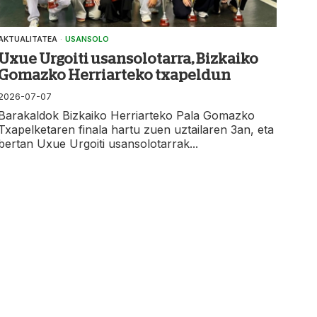
AKTUALITATEA
·
USANSOLO
Uxue Urgoiti usansolotarra, Bizkaiko
Gomazko Herriarteko txapeldun
2026-07-07
Barakaldok Bizkaiko Herriarteko Pala Gomazko
Txapelketaren finala hartu zuen uztailaren 3an, eta
bertan Uxue Urgoiti usansolotarrak...