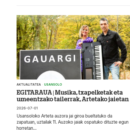
AKTUALITATEA
·
USANSOLO
EGITARAUA | Musika, txapelketak eta
umeentzako tailerrak, Artetako jaietan
2026-07-01
Usansoloko Arteta auzora jai giroa bueltatuko da
zapatuan, uztailak 11. Auzoko jaiak ospatuko dituzte egun
horretan...