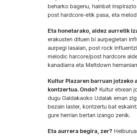
beharko bagenu, hainbat inspirazio 
post hardcore-etik pasa, eta melod
Eta honetarako, aldez aurretik i
erakusten dituen bi aurpegietan inf
aurpegi lasaian, post rock influentz
melodic harcore/post hardcore alde
kanadiarra eta Meltdown hernaniarra
Kultur Plazaren barruan jotzeko 
kontzertua. Ondo?
Kultur etxean j
dugu Galdakaoko Udalak eman zigun
bezain laster, kontzertu bat eskai
gure herrian bertan izango zenik.
Eta aurrera begira, zer?
Helburuak