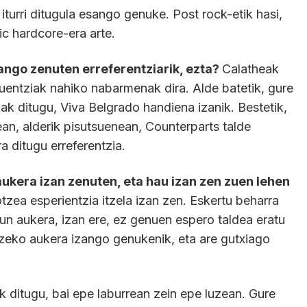
iturri ditugula esango genuke. Post rock-etik hasi,
ic hardcore-era arte.
zango zenuten erreferentziarik, ezta?
Calatheak
luentziak nahiko nabarmenak dira. Alde batetik, gure
iak ditugu, Viva Belgrado handiena izanik. Bestetik,
an, alderik pisutsuenean, Counterparts talde
 ditugu erreferentzia.
aukera izan zenuten, eta hau izan zen zuen lehen
otzea esperientzia itzela izan zen. Eskertu beharra
 aukera, izan ere, ez genuen espero taldea eratu
ntzeko aukera izango genukenik, eta are gutxiago
 ditugu, bai epe laburrean zein epe luzean. Gure