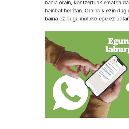
nahia orain, kontzertuak ematea da
hainbat herritan. Oraindik ezin du
baina ez dugu inolako epe ez datarik