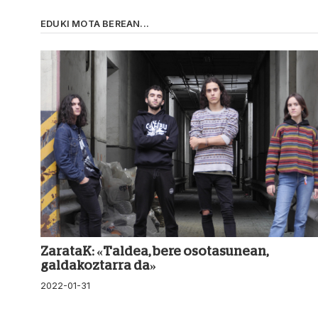
EDUKI MOTA BEREAN...
ZarataK: «Taldea, bere osotasunean,
galdakoztarra da»
2022-01-31