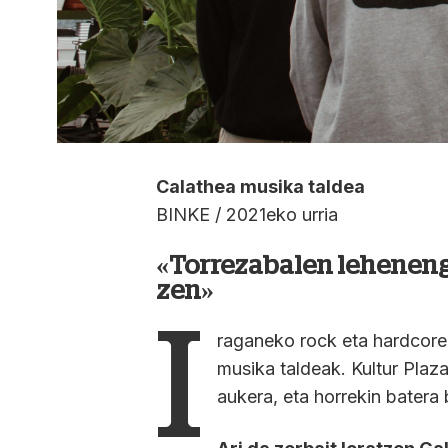
Calathea musika taldea
BINKE / 2021eko urria
«Torrezabalen lehenengo
zen»
I
raganeko rock eta hardcore 
musika taldeak. Kultur Plaz
aukera, eta horrekin batera 