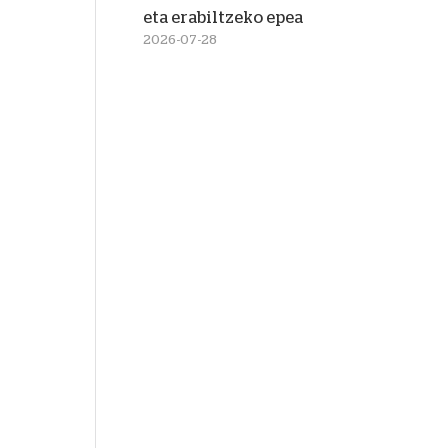
eta erabiltzeko epea
2026-07-28