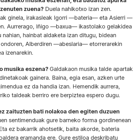
aldakaoko musika eszenan, eta badatoz apurka
tu zenuten zuena?
Duela nahikotxo izan zen.
k ginela, irakasleak Igorri —bateria— eta Asierri —
uen. Aurrerago, Iñigo —baxua— ikastolako gelakidea
u nahian, hainbat aldaketa izan ditugu, bidean
n ondoren, Alberdiren —abeslaria— etorrerarekin
ea izenarekin.
ko musika eszena?
Galdakaon musika talde apartak
rdinetakoak gainera. Baina, egia esan, azken urte
imendua ez da handia izan. Hemendik aurrera,
iko taldeak berriro ere berpiztea espero dugu.
z zaituzten bati nolakoa den egiten duzuen
ituen sentimenduak gure barneko forma gordinenean
a ez bakarrik ahotsetik, baita akorde, bateria
oaldera eramanda ere. Gure estiloa deskribatu