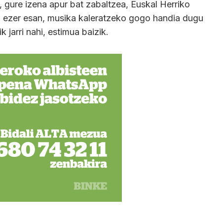
, gure izena apur bat zabaltzea, Euskal Herriko
gu ezer esan, musika kaleratzeko gogo handia dugu
 jarri nahi, estimua baizik.