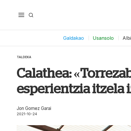
Galdakao
Usansolo
Alb
TALDEKA
Calathea: «Torreza
esperientzia itzela 
Jon Gomez Garai
2021-10-24