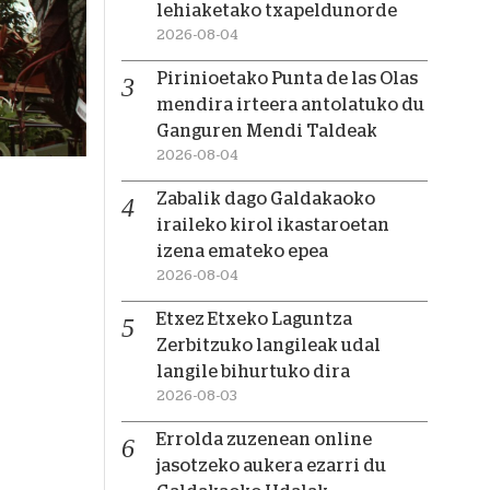
lehiaketako txapeldunorde
2026-08-04
Pirinioetako Punta de las Olas
mendira irteera antolatuko du
Ganguren Mendi Taldeak
2026-08-04
Zabalik dago Galdakaoko
iraileko kirol ikastaroetan
izena emateko epea
2026-08-04
Etxez Etxeko Laguntza
Zerbitzuko langileak udal
langile bihurtuko dira
2026-08-03
Errolda zuzenean online
jasotzeko aukera ezarri du