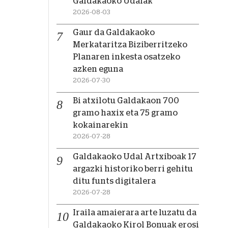
Galdakaoko Udalak
2026-08-03
Gaur da Galdakaoko
Merkataritza Biziberritzeko
Planaren inkesta osatzeko
azken eguna
2026-07-30
Bi atxilotu Galdakaon 700
gramo haxix eta 75 gramo
kokainarekin
2026-07-28
Galdakaoko Udal Artxiboak 17
argazki historiko berri gehitu
ditu funts digitalera
2026-07-28
Iraila amaierara arte luzatu da
Galdakaoko Kirol Bonuak erosi