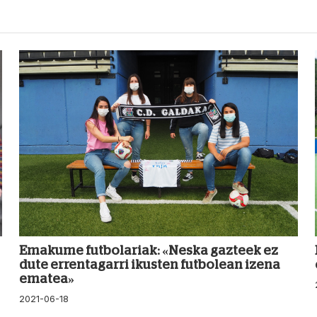
Emakume futbolariak: «Neska gazteek ez
dute errentagarri ikusten futbolean izena
ematea»
2021-06-18