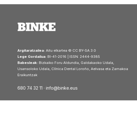
Argitaratzailea:
Aitu elkartea © CC BY-SA 3.0
Lege Gordailua:
BI-41-2016 | ISSN: 2444-9385
Babesleak:
Bizkaiko Foru Aldundia, Galdakaoko Udala,
Usansoloko Udala, Clínica Dental Loroño, Aelvasa eta Zamakoa
Eraikuntzak
680 74 32 11 ·
info@binke.eus