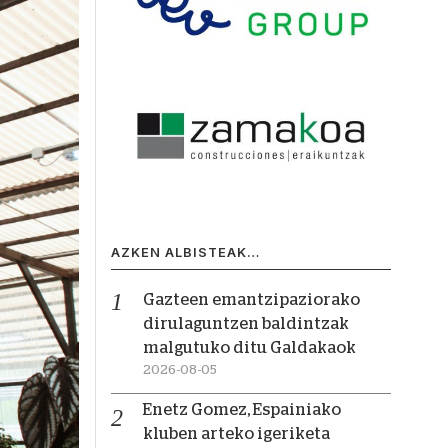
AZKEN ALBISTEAK…
Gazteen emantzipaziorako
dirulaguntzen baldintzak
malgutuko ditu Galdakaok
2026-08-05
Enetz Gomez, Espainiako
kluben arteko igeriketa