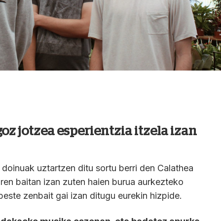
z jotzea esperientzia itzela izan
doinuak uztartzen ditu sortu berri den Calathea
aren baitan izan zuten haien burua aurkezteko
beste zenbait gai izan ditugu eurekin hizpide.