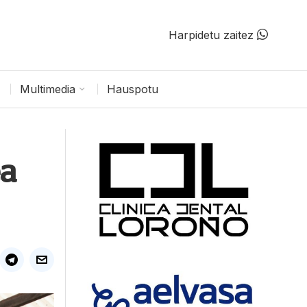
Harpidetu zaitez
Multimedia
Hauspotu
ea