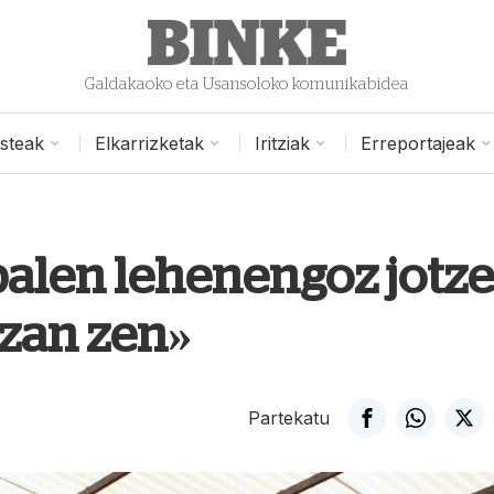
Galdakaoko eta Usansoloko komunikabidea
isteak
Elkarrizketak
Iritziak
Erreportajeak
balen lehenengoz jotz
izan zen»
Partekatu