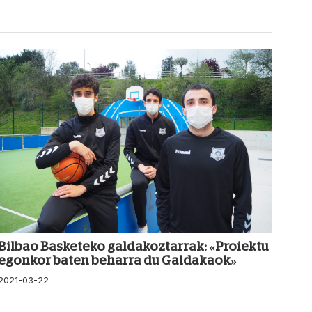
Bilbao Basketeko galdakoztarrak: «Proiektu
egonkor baten beharra du Galdakaok»
2021-03-22