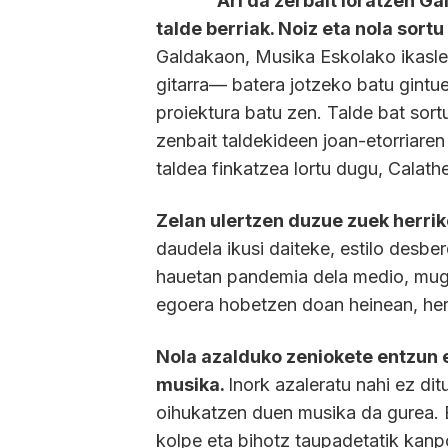
Ari da zerbait loratzen G
talde berriak. Noiz eta nola sor
Galdakaon, Musika Eskolako ikaslea
gitarra— batera jotzeko batu gint
proiektura batu zen. Talde bat sort
zenbait taldekideen joan-etorriare
taldea finkatzea lortu dugu, Calath
Zelan ulertzen duzue zuek herri
daudela ikusi daiteke, estilo desbe
hauetan pandemia dela medio, mug
egoera hobetzen doan heinean, herr
Nola azalduko zeniokete entzun e
musika.
Inork azaleratu nahi ez d
oihukatzen duen musika da gurea. Et
kolpe eta bihotz taupadetatik kanp