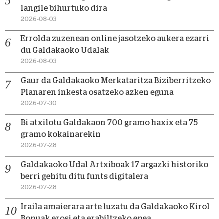
langile bihurtuko dira
2026-08-03
Errolda zuzenean online jasotzeko aukera ezarri
du Galdakaoko Udalak
2026-08-03
Gaur da Galdakaoko Merkataritza Biziberritzeko
Planaren inkesta osatzeko azken eguna
2026-07-30
Bi atxilotu Galdakaon 700 gramo haxix eta 75
gramo kokainarekin
2026-07-28
Galdakaoko Udal Artxiboak 17 argazki historiko
berri gehitu ditu funts digitalera
2026-07-28
Iraila amaierara arte luzatu da Galdakaoko Kirol
Bonuak erosi eta erabiltzeko epea