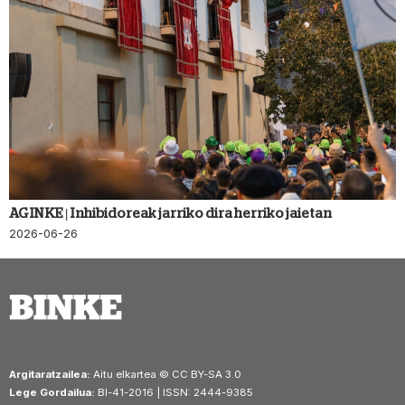
AGINKE | Inhibidoreak jarriko dira herriko jaietan
2026-06-26
Argitaratzailea:
Aitu elkartea © CC BY-SA 3.0
Lege Gordailua:
BI-41-2016 | ISSN: 2444-9385