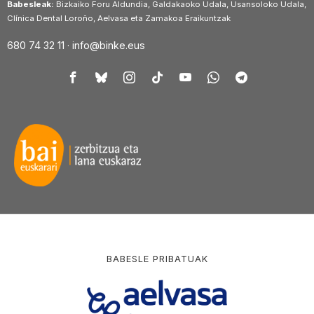
Babesleak:
Bizkaiko Foru Aldundia, Galdakaoko Udala, Usansoloko Udala,
Clínica Dental Loroño, Aelvasa eta Zamakoa Eraikuntzak
680 74 32 11 ·
info@binke.eus
BABESLE PRIBATUAK