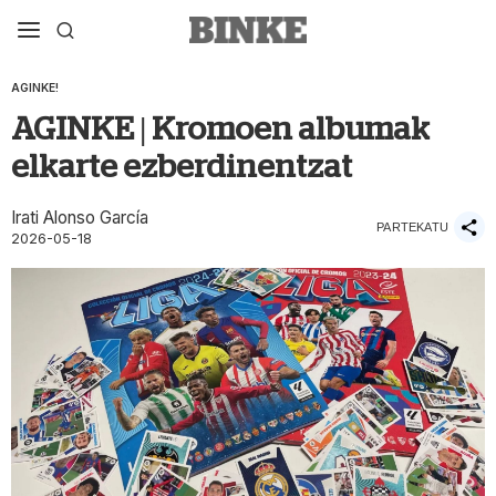
AGINKE!
AGINKE | Kromoen albumak
elkarte ezberdinentzat
Irati Alonso García
PARTEKATU
2026-05-18