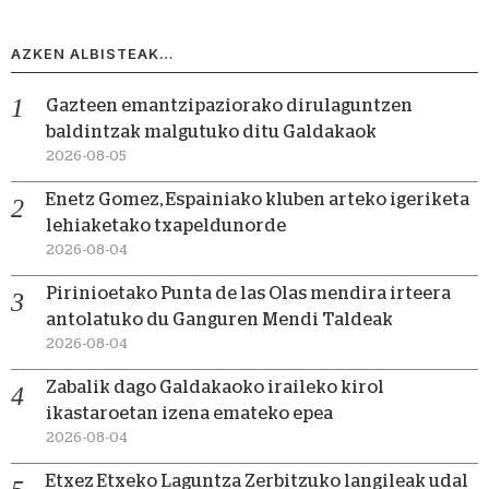
AZKEN ALBISTEAK…
Gazteen emantzipaziorako dirulaguntzen
baldintzak malgutuko ditu Galdakaok
2026-08-05
Enetz Gomez, Espainiako kluben arteko igeriketa
lehiaketako txapeldunorde
2026-08-04
Pirinioetako Punta de las Olas mendira irteera
antolatuko du Ganguren Mendi Taldeak
2026-08-04
Zabalik dago Galdakaoko iraileko kirol
ikastaroetan izena emateko epea
2026-08-04
Etxez Etxeko Laguntza Zerbitzuko langileak udal