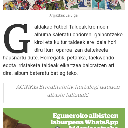
Argazkia: La Liga.
G
aldakao Futbol Taldeak kromoen
albuma kaleratu ondoren, gainontzeko
kirol eta kultur taldeek ere ideia hori
diru iturri oparoa izan daitekeela
hausnartu dute. Horregatik, petanka, taekwondo
edota irristaketa taldeak elkartzea baloratzen ari
dira, album bateratu bat egiteko.
AGINKE! Errealitatetik hurbilegi dauden
albiste faltsuak!