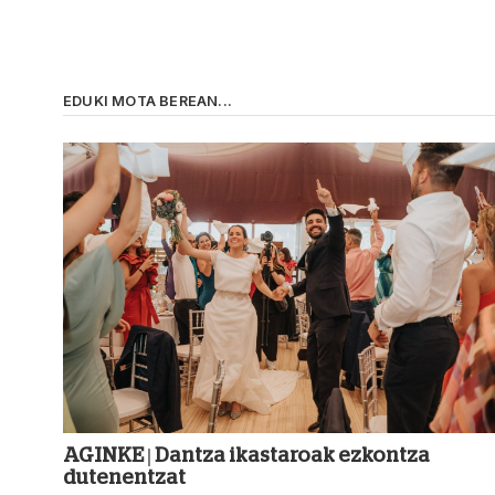
EDUKI MOTA BEREAN...
AGINKE | Dantza ikastaroak ezkontza
dutenentzat