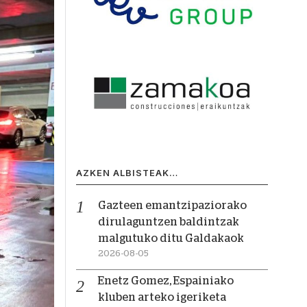
AZKEN ALBISTEAK…
Gazteen emantzipaziorako
dirulaguntzen baldintzak
malgutuko ditu Galdakaok
2026-08-05
Enetz Gomez, Espainiako
kluben arteko igeriketa