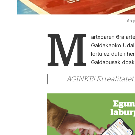
Arg
M
artxoaren 6ra art
Galdakaoko Udalak
lortu ez duten he
Galdabusak doako
AGINKE! Errealitateti