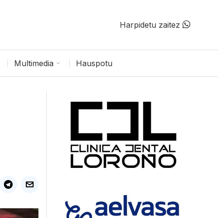
Harpidetu zaitez
Multimedia
Hauspotu