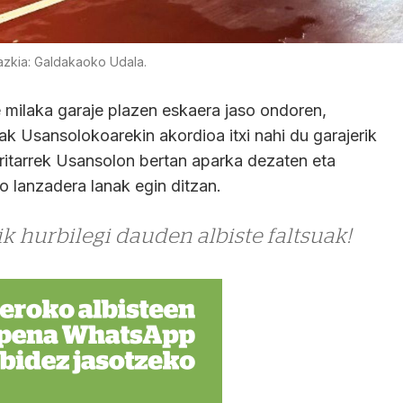
azkia: Galdakaoko Udala.
e milaka garaje plazen eskaera jaso ondoren,
 Usansolokoarekin akordioa itxi nahi du garajerik
rritarrek Usansolon bertan aparka dezaten eta
 lanzadera lanak egin ditzan.
k hurbilegi dauden albiste faltsuak!