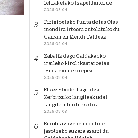
lehiaketako txapeldunorde
2026-08-04
Pirinioetako Punta de las Olas
mendira irteera antolatuko du
Ganguren Mendi Taldeak
2026-08-04
Zabalik dago Galdakaoko
iraileko kirol ikastaroetan
izena emateko epea
2026-08-04
Etxez Etxeko Laguntza
Zerbitzuko langileak udal
langile bihurtuko dira
2026-08-03
Errolda zuzenean online
jasotzeko aukera ezarri du