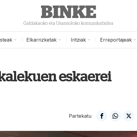
Galdakaoko eta Usansoloko komunikabidea
isteak
Elkarrizketak
Iritziak
Erreportajeak
kalekuen eskaerei
Partekatu