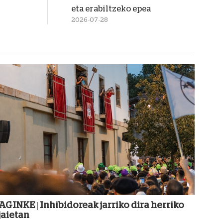
eta erabiltzeko epea
2026-07-28
AGINKE | Inhibidoreak jarriko dira herriko
jaietan