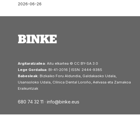
2026-06-26
Argitaratzailea:
Aitu elkartea © CC BY-SA 3.0
Lege Gordailua:
BI-41-2016 | ISSN: 2444-9385
Babesleak:
Bizkaiko Foru Aldundia, Galdakaoko Udala,
Usansoloko Udala, Clínica Dental Loroño, Aelvasa eta Zamakoa
Eraikuntzak
680 74 32 11 ·
info@binke.eus