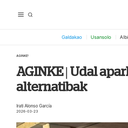
Galdakao
Usansolo
Alb
AGINKE!
AGINKE | Udal apar
alternatibak
Irati Alonso García
2026-03-23