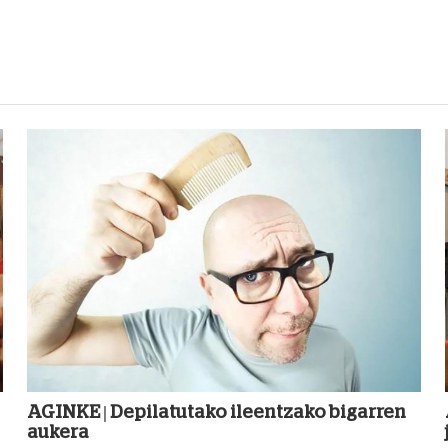
AGINKE | Depilatutako ileentzako bigarren
aukera