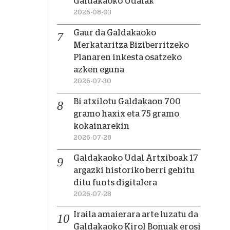
Galdakaoko Udalak
2026-08-03
Gaur da Galdakaoko
Merkataritza Biziberritzeko
Planaren inkesta osatzeko
azken eguna
2026-07-30
Bi atxilotu Galdakaon 700
gramo haxix eta 75 gramo
kokainarekin
2026-07-28
Galdakaoko Udal Artxiboak 17
argazki historiko berri gehitu
ditu funts digitalera
2026-07-28
Iraila amaierara arte luzatu da
Galdakaoko Kirol Bonuak erosi