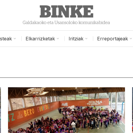
Galdakaoko eta Usansoloko komunikabidea
isteak
Elkarrizketak
Iritziak
Erreportajeak