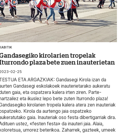
KABITIK
Gandasegiko kirolarien tropelak
Iturrondo plaza bete zuen inauterietan
2023-02-25
TESTUA ETA ARGAZKIAK: Gandasegi Kirola izan da
aurten Gandasegi eskolakoek inauterietarako aukeratu
duten gaia, eta ospatzera kalera irten ziren. Parte-
hartzailez eta ikuslez lepo bete zuten Iturrondo plaza!
Gandasegiko kirolarien tropela kalera atera zen inauteriak
ospatzeko. Kirola da aurtengo jaia ospatzeko
aukeratutako gaia. Inauteriak oso festa dibertigarriak dira.
Adituen ustez, «festen festa» da inauteri jaia. Alaia,
koloretsua, umorez beterikoa. Zaharrek, gazteek, umeek