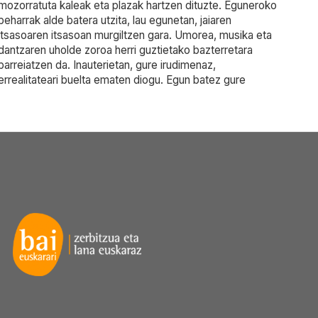
mozorratuta kaleak eta plazak hartzen dituzte. Eguneroko
beharrak alde batera utzita, lau egunetan, jaiaren
itsasoaren itsasoan murgiltzen gara. Umorea, musika eta
dantzaren uholde zoroa herri guztietako bazterretara
barreiatzen da. Inauterietan, gure irudimenaz,
errealitateari buelta ematen diogu. Egun batez gure