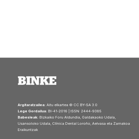
Argitaratzailea:
Aitu elkartea © CC BY-SA 3.0
Lege Gordailua:
BI-41-2016 | ISSN: 2444-9385
Babesleak:
Bizkaiko Foru Aldundia, Galdakaoko Udala,
Usansoloko Udala, Clínica Dental Loroño, Aelvasa eta Zamakoa
Eraikuntzak