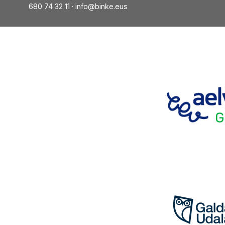
680 74 32 11 ·
info@binke.eus