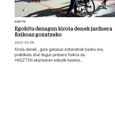
KABITIK
Egokitu dezagun kirola denek jarduera
fisikoaz gozatzeko
2023-03-28
Kirola denek , gure gaitasun ezberdinak badira ere,
praktikatu ahal dugun jarduera fisikoa da.
HASZTEN ekartearen eskutik hasiera...