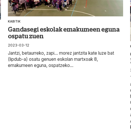
KABITIK
Gandasegi eskolak emakumeen eguna
ospatu zuen
2023-03-12
Jantzi, betaurreko, zapi… morez jantzita kate luze bat
(lipdub-a) osatu genuen eskolan martxoak 8,
emakumeen eguna, ospatzeko...