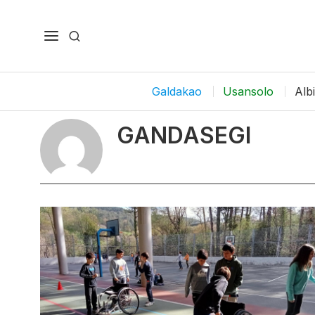
Galdakao
Usansolo
Alb
GANDASEGI