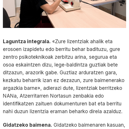
Laguntza integrala.
«Zure lizentziak ahalik eta
erosoen izapidetu edo berritu behar badituzu, gure
zentro psikoteknikoak zerbitzu arina, segurua eta
osoa eskaintzen dizu, lege-baldintza guztiak bete
ditzazun, arazorik gabe. Guztiaz arduratzen gara,
kezkatu beharrik izan ez dezazun, zure baimenerako
argazkia barne», adierazi dute, lizentziak berritzeko
NANa, Atzerritarren Nortasun zenbakia edo
identifikatzen zaituen dokumenturen bat eta berritu
nahi duzun lizentzia eraman beharko direla azalduz.
Gidatzeko baimena.
Gidatzeko baimenaren kasuan,