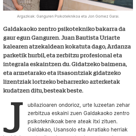
Argazkiak: Ganguren Psikoteknikoa eta Jon Gomez Garai.
Galdakaoko zentro psikotekniko bakarra da
gaur egun Ganguren. Juan Bautista Uriarte
kalearen atzekaldean kokatuta dago, Ardanza
parketik hurbil, eta zerbitzu profesional eta
integrala eskaintzen du. Gidatzeko baimena,
eta armetarako eta itsasontziak gidatzeko
lizentziak lortzeko beharrezko azterketak
kudatzen ditu, besteak beste.
J
ubilazioaren ondorioz, urte luzeetan zehar
zerbitzua eskaini zuen Galdakaoko zentro
psikoteknikoak bere ateak itxi zituen.
Galdakao, Usansolo eta Arratiako herriak