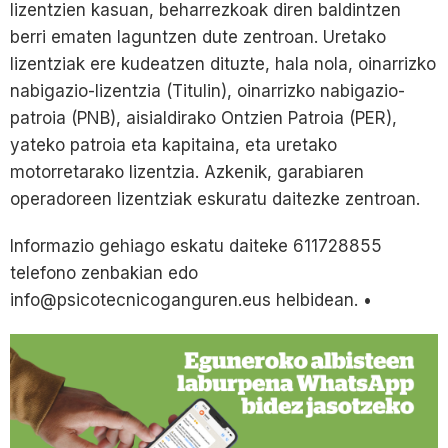
lizentzien kasuan, beharrezkoak diren baldintzen
berri ematen laguntzen dute zentroan. Uretako
lizentziak ere kudeatzen dituzte, hala nola, oinarrizko
nabigazio-lizentzia (Titulin), oinarrizko nabigazio-
patroia (PNB), aisialdirako Ontzien Patroia (PER),
yateko patroia eta kapitaina, eta uretako
motorretarako lizentzia. Azkenik, garabiaren
operadoreen lizentziak eskuratu daitezke zentroan.
Informazio gehiago eskatu daiteke 611728855
telefono zenbakian edo
info@psicotecnicoganguren.eus helbidean. •