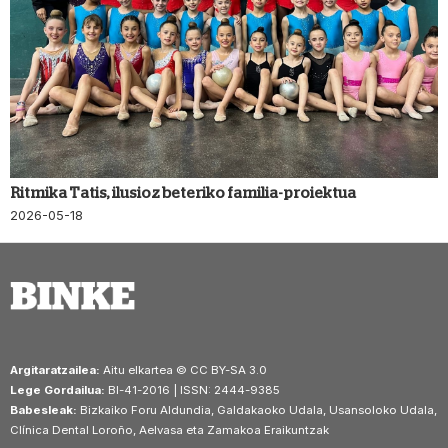
Ritmika Tatis, ilusioz beteriko familia-proiektua
2026-05-18
Argitaratzailea:
Aitu elkartea © CC BY-SA 3.0
Lege Gordailua:
BI-41-2016 | ISSN: 2444-9385
Babesleak:
Bizkaiko Foru Aldundia, Galdakaoko Udala, Usansoloko Udala,
Clínica Dental Loroño, Aelvasa eta Zamakoa Eraikuntzak