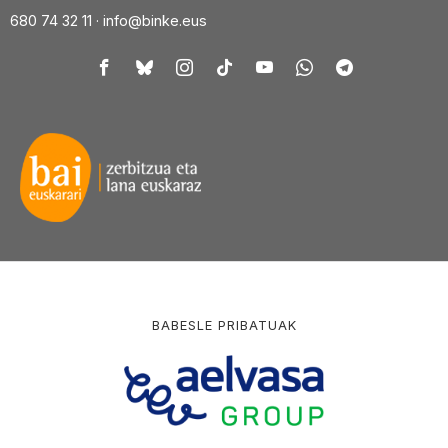
680 74 32 11 ·
info@binke.eus
BABESLE PRIBATUAK