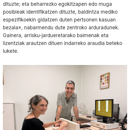
dituzte; eta beharrezko egokitzapen edo muga
posibleak identifikatzen dituzte, baldintza mediko
espezifikoekin gidatzen duten pertsonen kasuan
bezala», nabarmendu dute zentroko arduradunek.
Gainera, arrisku-jardueretarako baimenak eta
lizentziak arautzen dituen indarreko araudia beteko
lukete.