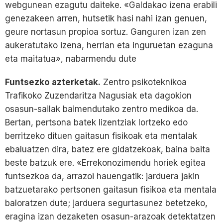
webgunean ezagutu daiteke. «Galdakao izena erabili
genezakeen arren, hutsetik hasi nahi izan genuen,
geure nortasun propioa sortuz. Ganguren izan zen
aukeratutako izena, herrian eta inguruetan ezaguna
eta maitatua», nabarmendu dute
Funtsezko azterketak.
Zentro psikoteknikoa
Trafikoko Zuzendaritza Nagusiak eta dagokion
osasun-sailak baimendutako zentro medikoa da.
Bertan, pertsona batek lizentziak lortzeko edo
berritzeko dituen gaitasun fisikoak eta mentalak
ebaluatzen dira, batez ere gidatzekoak, baina baita
beste batzuk ere. «Errekonozimendu horiek egitea
funtsezkoa da, arrazoi hauengatik: jarduera jakin
batzuetarako pertsonen gaitasun fisikoa eta mentala
baloratzen dute; jarduera segurtasunez betetzeko,
eragina izan dezaketen osasun-arazoak detektatzen