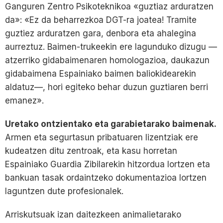
Ganguren Zentro Psikoteknikoa «guztiaz arduratzen
da»: «Ez da beharrezkoa DGT-ra joatea! Tramite
guztiez arduratzen gara, denbora eta ahalegina
aurreztuz. Baimen-trukeekin ere lagunduko dizugu —
atzerriko gidabaimenaren homologazioa, daukazun
gidabaimena Espainiako baimen baliokidearekin
aldatuz—, hori egiteko behar duzun guztiaren berri
emanez».
Uretako ontzientako eta garabietarako baimenak.
Armen eta segurtasun pribatuaren lizentziak ere
kudeatzen ditu zentroak, eta kasu horretan
Espainiako Guardia Zibilarekin hitzordua lortzen eta
bankuan tasak ordaintzeko dokumentazioa lortzen
laguntzen dute profesionalek.
Arriskutsuak izan daitezkeen animalietarako