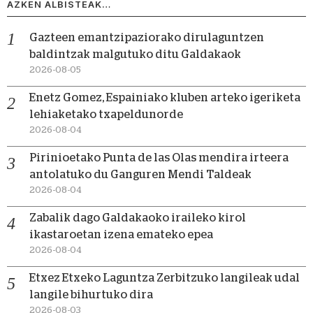
AZKEN ALBISTEAK…
Gazteen emantzipaziorako dirulaguntzen
baldintzak malgutuko ditu Galdakaok
2026-08-05
Enetz Gomez, Espainiako kluben arteko igeriketa
lehiaketako txapeldunorde
2026-08-04
Pirinioetako Punta de las Olas mendira irteera
antolatuko du Ganguren Mendi Taldeak
2026-08-04
Zabalik dago Galdakaoko iraileko kirol
ikastaroetan izena emateko epea
2026-08-04
Etxez Etxeko Laguntza Zerbitzuko langileak udal
langile bihurtuko dira
2026-08-03