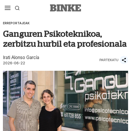
ERREPORTAJEAK
Ganguren Psikoteknikoa,
zerbitzu hurbil eta profesionala
Irati Alonso García
PARTEKATU
2026-06-22