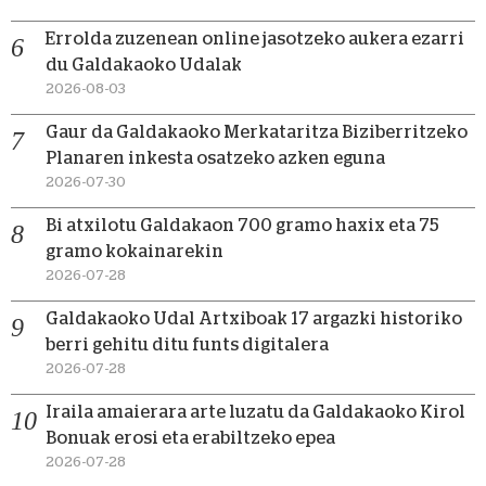
Errolda zuzenean online jasotzeko aukera ezarri
du Galdakaoko Udalak
2026-08-03
Gaur da Galdakaoko Merkataritza Biziberritzeko
Planaren inkesta osatzeko azken eguna
2026-07-30
Bi atxilotu Galdakaon 700 gramo haxix eta 75
gramo kokainarekin
2026-07-28
Galdakaoko Udal Artxiboak 17 argazki historiko
berri gehitu ditu funts digitalera
2026-07-28
Iraila amaierara arte luzatu da Galdakaoko Kirol
Bonuak erosi eta erabiltzeko epea
2026-07-28