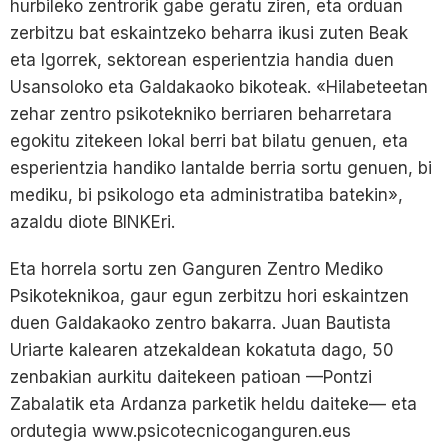
hurbileko zentrorik gabe geratu ziren, eta orduan
zerbitzu bat eskaintzeko beharra ikusi zuten Beak
eta Igorrek, sektorean esperientzia handia duen
Usansoloko eta Galdakaoko bikoteak. «Hilabeteetan
zehar zentro psikotekniko berriaren beharretara
egokitu zitekeen lokal berri bat bilatu genuen, eta
esperientzia handiko lantalde berria sortu genuen, bi
mediku, bi psikologo eta administratiba batekin»,
azaldu diote BINKEri.
Eta horrela sortu zen Ganguren Zentro Mediko
Psikoteknikoa, gaur egun zerbitzu hori eskaintzen
duen Galdakaoko zentro bakarra. Juan Bautista
Uriarte kalearen atzekaldean kokatuta dago, 50
zenbakian aurkitu daitekeen patioan —Pontzi
Zabalatik eta Ardanza parketik heldu daiteke— eta
ordutegia www.psicotecnicoganguren.eus