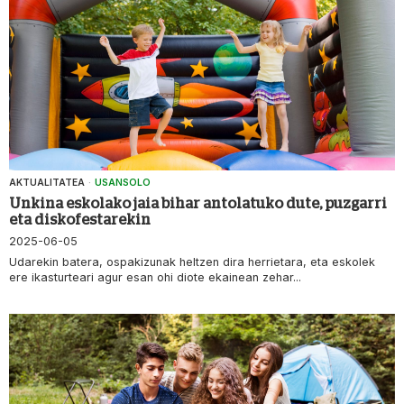
AKTUALITATEA
·
USANSOLO
Unkina eskolako jaia bihar antolatuko dute, puzgarri
eta diskofestarekin
2025-06-05
Udarekin batera, ospakizunak heltzen dira herrietara, eta eskolek
ere ikasturteari agur esan ohi diote ekainean zehar...