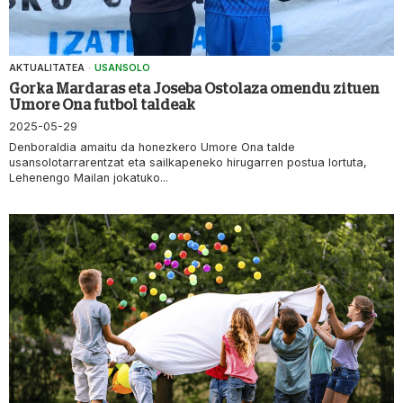
AKTUALITATEA
·
USANSOLO
Gorka Mardaras eta Joseba Ostolaza omendu zituen
Umore Ona futbol taldeak
2025-05-29
Denboraldia amaitu da honezkero Umore Ona talde
usansolotarrarentzat eta sailkapeneko hirugarren postua lortuta,
Lehenengo Mailan jokatuko...