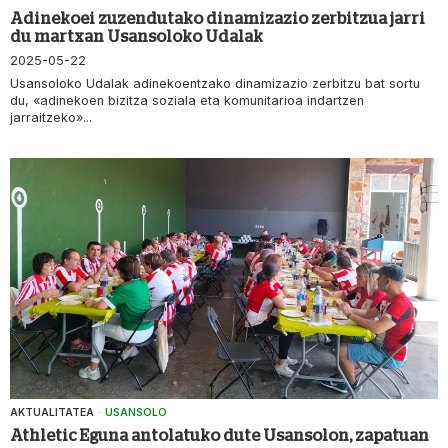
Adinekoei zuzendutako dinamizazio zerbitzua jarri
du martxan Usansoloko Udalak
2025-05-22
Usansoloko Udalak adinekoentzako dinamizazio zerbitzu bat sortu
du, «adinekoen bizitza soziala eta komunitarioa indartzen
jarraitzeko»...
AKTUALITATEA
·
USANSOLO
Athletic Eguna antolatuko dute Usansolon, zapatuan