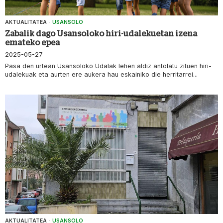
AKTUALITATEA
·
USANSOLO
Zabalik dago Usansoloko hiri-udalekuetan izena
emateko epea
2025-05-27
Pasa den urtean Usansoloko Udalak lehen aldiz antolatu zituen hiri-
udalekuak eta aurten ere aukera hau eskainiko die herritarrei...
AKTUALITATEA
·
USANSOLO