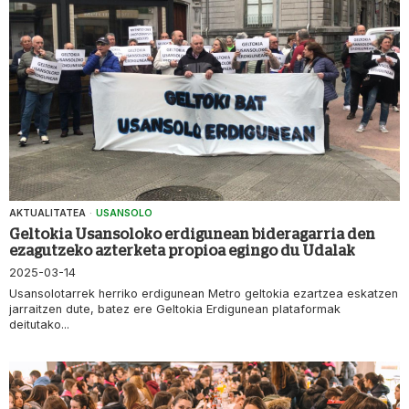
AKTUALITATEA
·
USANSOLO
Geltokia Usansoloko erdigunean bideragarria den
ezagutzeko azterketa propioa egingo du Udalak
2025-03-14
Usansolotarrek herriko erdigunean Metro geltokia ezartzea eskatzen
jarraitzen dute, batez ere Geltokia Erdigunean plataformak
deitutako...