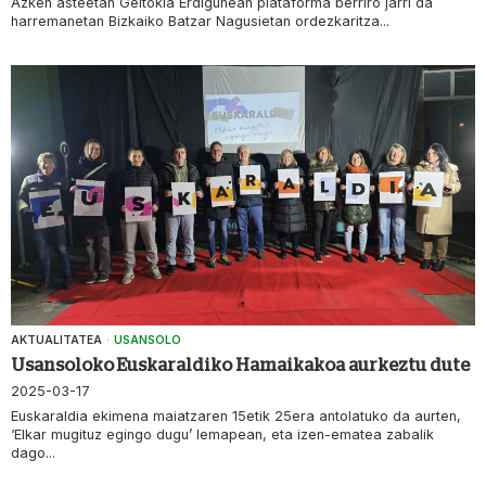
Azken asteetan Geltokia Erdigunean plataforma berriro jarri da
harremanetan Bizkaiko Batzar Nagusietan ordezkaritza...
AKTUALITATEA
·
USANSOLO
Usansoloko Euskaraldiko Hamaikakoa aurkeztu dute
2025-03-17
Euskaraldia ekimena maiatzaren 15etik 25era antolatuko da aurten,
‘Elkar mugituz egingo dugu’ lemapean, eta izen-ematea zabalik
dago...