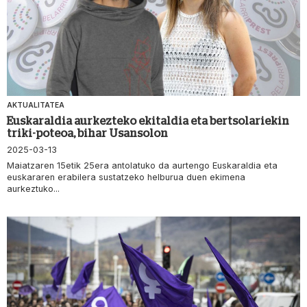
AKTUALITATEA
Euskaraldia aurkezteko ekitaldia eta bertsolariekin
triki-poteoa, bihar Usansolon
2025-03-13
Maiatzaren 15etik 25era antolatuko da aurtengo Euskaraldia eta
euskararen erabilera sustatzeko helburua duen ekimena
aurkeztuko...