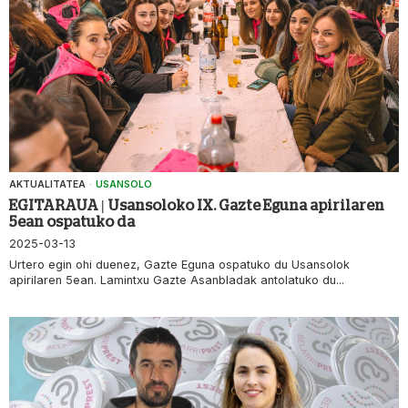
AKTUALITATEA
·
USANSOLO
EGITARAUA | Usansoloko IX. Gazte Eguna apirilaren
5ean ospatuko da
2025-03-13
Urtero egin ohi duenez, Gazte Eguna ospatuko du Usansolok
apirilaren 5ean. Lamintxu Gazte Asanbladak antolatuko du...