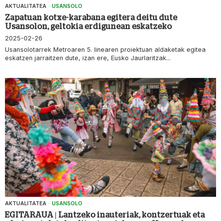
AKTUALITATEA
·
USANSOLO
Zapatuan kotxe-karabana egitera deitu dute
Usansolon, geltokia erdigunean eskatzeko
2025-02-26
Usansolotarrek Metroaren 5. linearen proiektuan aldaketak egitea
eskatzen jarraitzen dute, izan ere, Eusko Jaurlaritzak...
AKTUALITATEA
·
USANSOLO
EGITARAUA | Lantzeko inauteriak, kontzertuak eta