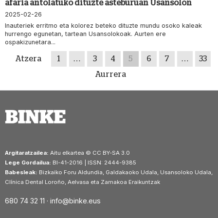
afaria antolatuko dituzte asteburuan Usansolon
2025-02-26
Inauteriek erritmo eta kolorez beteko dituzte mundu osoko kaleak
hurrengo egunetan, tartean Usansolokoak. Aurten ere
ospakizunetara...
Atzera
1
…
3
4
5
6
7
…
33
Aurrera
Argitaratzailea:
Aitu elkartea © CC BY-SA 3.0
Lege Gordailua:
BI-41-2016 | ISSN: 2444-9385
Babesleak:
Bizkaiko Foru Aldundia, Galdakaoko Udala, Usansoloko Udala,
Clínica Dental Loroño, Aelvasa eta Zamakoa Eraikuntzak
680 74 32 11 ·
info@binke.eus