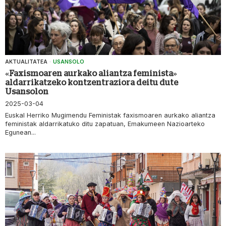
AKTUALITATEA
·
USANSOLO
«Faxismoaren aurkako aliantza feminista»
aldarrikatzeko kontzentraziora deitu dute
Usansolon
2025-03-04
Euskal Herriko Mugimendu Feministak faxismoaren aurkako aliantza
feministak aldarrikatuko ditu zapatuan, Emakumeen Nazioarteko
Egunean...