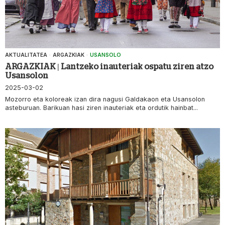
AKTUALITATEA
·
ARGAZKIAK
·
USANSOLO
ARGAZKIAK | Lantzeko inauteriak ospatu ziren atzo
Usansolon
2025-03-02
Mozorro eta koloreak izan dira nagusi Galdakaon eta Usansolon
asteburuan. Barikuan hasi ziren inauteriak eta ordutik hainbat...