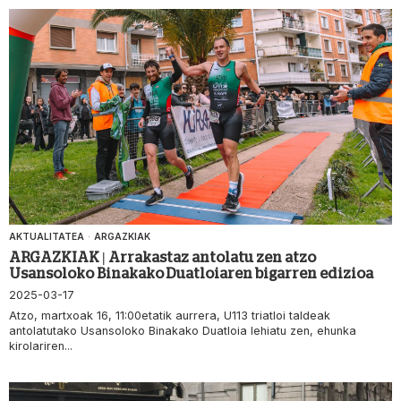
AKTUALITATEA
·
ARGAZKIAK
ARGAZKIAK | Arrakastaz antolatu zen atzo
Usansoloko Binakako Duatloiaren bigarren edizioa
2025-03-17
Atzo, martxoak 16, 11:00etatik aurrera, U113 triatloi taldeak
antolatutako Usansoloko Binakako Duatloia lehiatu zen, ehunka
kirolariren...