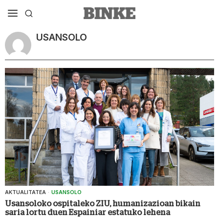
USANSOLO
AKTUALITATEA
·
USANSOLO
Usansoloko ospitaleko ZIU, humanizazioan bikain
saria lortu duen Espainiar estatuko lehena