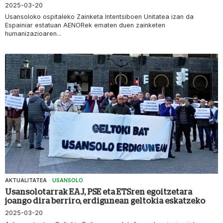
2025-03-20
Usansoloko ospitaleko Zainketa Intentsiboen Unitatea izan da
Espainiar estatuan AENORek ematen duen zainketen
humanizazioaren...
AKTUALITATEA
·
USANSOLO
Usansolotarrak EAJ, PSE eta ETSren egoitzetara
joango dira berriro, erdigunean geltokia eskatzeko
2025-03-20