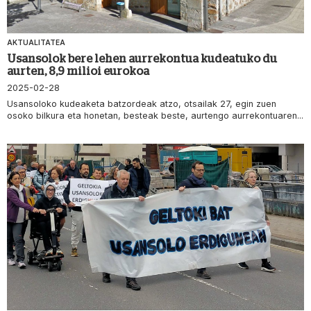
AKTUALITATEA
Usansolok bere lehen aurrekontua kudeatuko du
aurten, 8,9 milioi eurokoa
2025-02-28
Usansoloko kudeaketa batzordeak atzo, otsailak 27, egin zuen
osoko bilkura eta honetan, besteak beste, aurtengo aurrekontuaren...