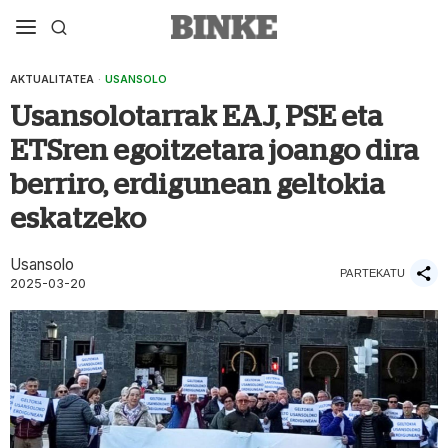
AKTUALITATEA
·
USANSOLO
Usansolotarrak EAJ, PSE eta
ETSren egoitzetara joango dira
berriro, erdigunean geltokia
eskatzeko
Usansolo
PARTEKATU
2025-03-20