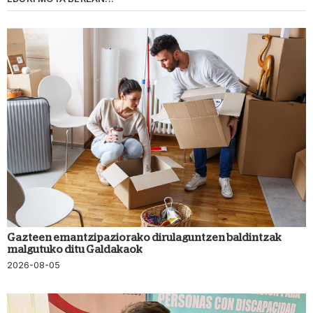
Gazteen emantzipaziorako dirulaguntzen baldintzak
malgutuko ditu Galdakaok
2026-08-05