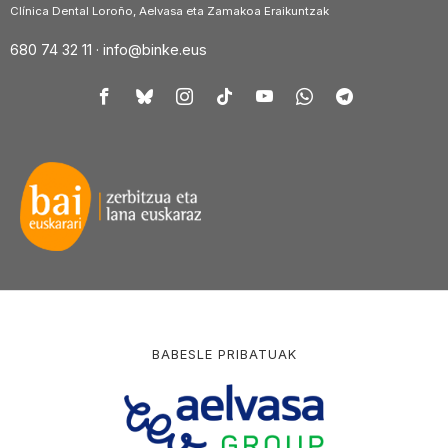
Clínica Dental Loroño, Aelvasa eta Zamakoa Eraikuntzak
680 74 32 11 ·
info@binke.eus
BABESLE PRIBATUAK