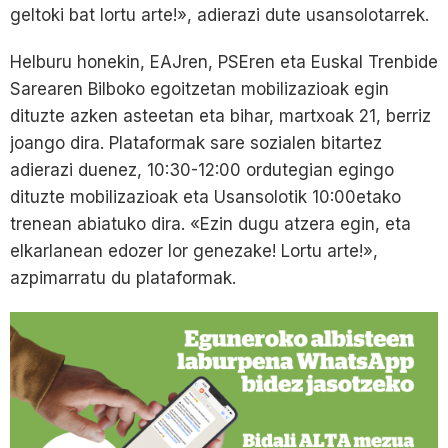
geltoki bat lortu arte!», adierazi dute usansolotarrek.
Helburu honekin, EAJren, PSEren eta Euskal Trenbide
Sarearen Bilboko egoitzetan mobilizazioak egin
dituzte azken asteetan eta bihar, martxoak 21, berriz
joango dira. Plataformak sare sozialen bitartez
adierazi duenez, 10:30-12:00 ordutegian egingo
dituzte mobilizazioak eta Usansolotik 10:00etako
trenean abiatuko dira. «Ezin dugu atzera egin, eta
elkarlanean edozer lor genezake! Lortu arte!»,
azpimarratu du plataformak.