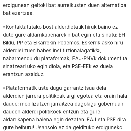
erdigunean geltoki bat aurreikusten duen alternatiba
bat ezartzea.
«Kontaktatutako bost alderdietatik hiruk baino ez
dute gure aldarrikapenarekin bat egin eta sinatu: EH
Bildu, PP eta Elkarrekin Podemos. Eskerrik asko hiru
alderdiei zuen babes instituzionalagatik!»,
nabarmendu du plataformak, EAJ-PNVk dokumentua
sinatzeari uko egin diola, eta PSE-EEk ez duela
erantzun azalduz.
«Plataformatik uste dugu garrantzitsua dela
alderdien jarrera politikoak argi egotea eta orain hala
daude: mobilizatzen jarraitzea dagokigu gobernuan
dauden alderdi politikoek entzun eta gure
aldarrikapena haiena egin dezaten. EAJ eta PSE dira
gure helburu! Usansolo ez da geldituko erdiguneko