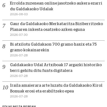
Errolda zuzenean online jasotzeko aukera ezarri
du Galdakaoko Udalak
2026-08-03
Gaur da Galdakaoko Merkataritza Biziberritzeko
Planaren inkesta osatzeko azken eguna
2026-07-30
Bi atxilotu Galdakaon 700 gramo haxix eta 75
gramo kokainarekin
2026-07-28
Galdakaoko Udal Artxiboak 17 argazki historiko
berri gehitu ditu funts digitalera
2026-07-28
Iraila amaierara arte luzatu da Galdakaoko Kirol
Bonuak erosi eta erabiltzeko epea
2026-07-28
EDUKI MOTA BEREAN...