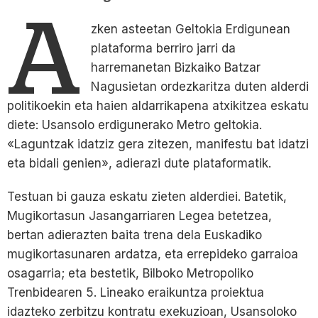
A
zken asteetan Geltokia Erdigunean
plataforma berriro jarri da
harremanetan Bizkaiko Batzar
Nagusietan ordezkaritza duten alderdi
politikoekin eta haien aldarrikapena atxikitzea eskatu
diete: Usansolo erdigunerako Metro geltokia.
«Laguntzak idatziz gera zitezen, manifestu bat idatzi
eta bidali genien», adierazi dute plataformatik.
Testuan bi gauza eskatu zieten alderdiei. Batetik,
Mugikortasun Jasangarriaren Legea betetzea,
bertan adierazten baita trena dela Euskadiko
mugikortasunaren ardatza, eta errepideko garraioa
osagarria; eta bestetik, Bilboko Metropoliko
Trenbidearen 5. Lineako eraikuntza proiektua
idazteko zerbitzu kontratu exekuzioan, Usansoloko