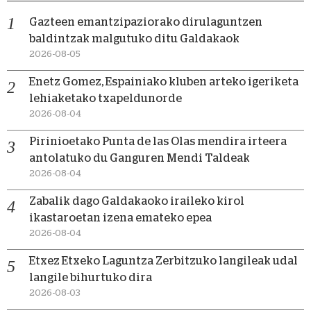
Gazteen emantzipaziorako dirulaguntzen
baldintzak malgutuko ditu Galdakaok
2026-08-05
Enetz Gomez, Espainiako kluben arteko igeriketa
lehiaketako txapeldunorde
2026-08-04
Pirinioetako Punta de las Olas mendira irteera
antolatuko du Ganguren Mendi Taldeak
2026-08-04
Zabalik dago Galdakaoko iraileko kirol
ikastaroetan izena emateko epea
2026-08-04
Etxez Etxeko Laguntza Zerbitzuko langileak udal
langile bihurtuko dira
2026-08-03