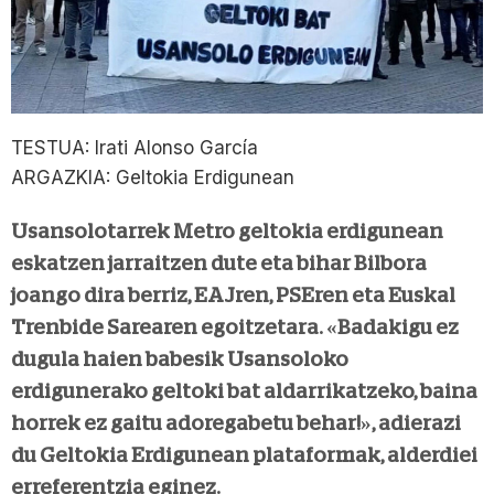
TESTUA: Irati Alonso García
ARGAZKIA: Geltokia Erdigunean
Usansolotarrek Metro geltokia erdigunean
eskatzen jarraitzen dute eta bihar Bilbora
joango dira berriz, EAJren, PSEren eta Euskal
Trenbide Sarearen egoitzetara. «Badakigu ez
dugula haien babesik Usansoloko
erdigunerako geltoki bat aldarrikatzeko, baina
horrek ez gaitu adoregabetu behar!», adierazi
du Geltokia Erdigunean plataformak, alderdiei
erreferentzia eginez.