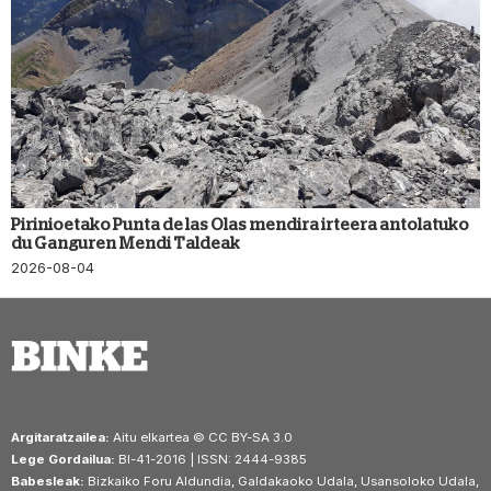
Pirinioetako Punta de las Olas mendira irteera antolatuko
du Ganguren Mendi Taldeak
2026-08-04
Argitaratzailea:
Aitu elkartea © CC BY-SA 3.0
Lege Gordailua:
BI-41-2016 | ISSN: 2444-9385
Babesleak:
Bizkaiko Foru Aldundia, Galdakaoko Udala, Usansoloko Udala,