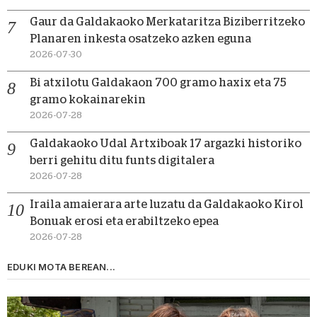
Gaur da Galdakaoko Merkataritza Biziberritzeko
Planaren inkesta osatzeko azken eguna
2026-07-30
Bi atxilotu Galdakaon 700 gramo haxix eta 75
gramo kokainarekin
2026-07-28
Galdakaoko Udal Artxiboak 17 argazki historiko
berri gehitu ditu funts digitalera
2026-07-28
Iraila amaierara arte luzatu da Galdakaoko Kirol
Bonuak erosi eta erabiltzeko epea
2026-07-28
EDUKI MOTA BEREAN...