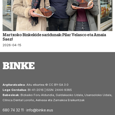
Martxoko Binkekide saridunak: Pilar Velasco eta Amaia
Saez!
2026-04-15
Argitaratzailea:
Aitu elkartea © CC BY-SA 3.0
Lege Gordailua:
BI-41-2016 | ISSN: 2444-9385
Babesleak:
Bizkaiko Foru Aldundia, Galdakaoko Udala, Usansoloko Udala,
Clínica Dental Loroño, Aelvasa eta Zamakoa Eraikuntzak
680 74 32 11 ·
info@binke.eus