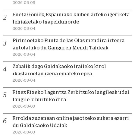
2026-08-05
Enetz Gomez, Espainiako kluben arteko igeriketa
lehiaketako txapeldunorde
2026-08-04
Pirinioetako Punta de las Olas mendira irteera
antolatuko du Ganguren Mendi Taldeak
2026-08-04
Zabalik dago Galdakaoko iraileko kirol
ikastaroetan izena emateko epea
2026-08-04
Etxez Etxeko Laguntza Zerbitzuko langileak udal
langile bihurtuko dira
2026-08-03
Errolda zuzenean online jasotzeko aukera ezarri
du Galdakaoko Udalak
2026-08-03