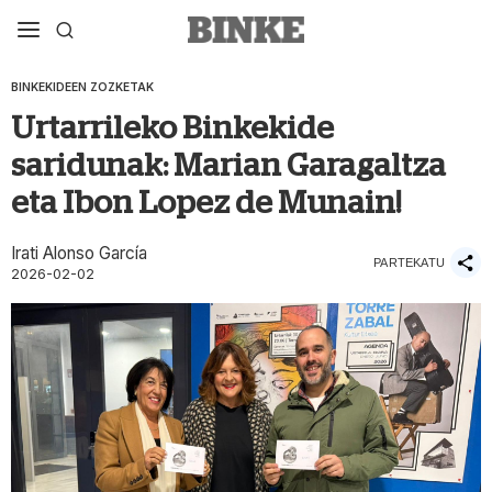
BINKEKIDEEN ZOZKETAK
Urtarrileko Binkekide
saridunak: Marian Garagaltza
eta Ibon Lopez de Munain!
Irati Alonso García
PARTEKATU
2026-02-02