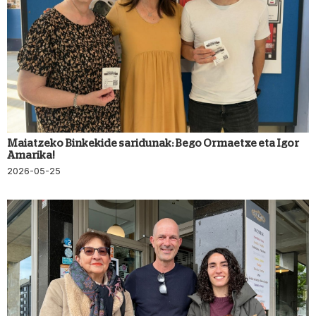
Maiatzeko Binkekide saridunak: Bego Ormaetxe eta Igor
Amarika!
2026-05-25