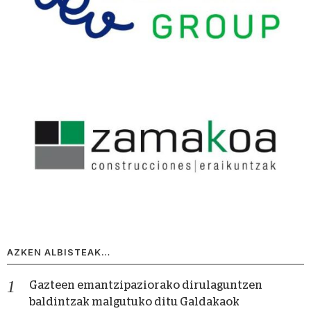
AZKEN ALBISTEAK…
Gazteen emantzipaziorako dirulaguntzen
baldintzak malgutuko ditu Galdakaok