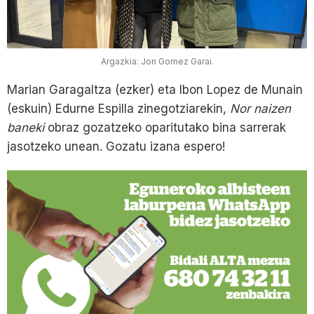
Argazkia: Jon Gomez Garai.
Marian Garagaltza (ezker) eta Ibon Lopez de Munain
(eskuin) Edurne Espilla zinegotziarekin,
Nor naizen
baneki
obraz gozatzeko oparitutako bina sarrerak
jasotzeko unean. Gozatu izana espero!