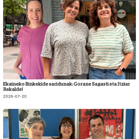
Ekaineko Binkekide saridunak: Gorane Sagasti eta Itziar
Rekalde!
2026-07-20