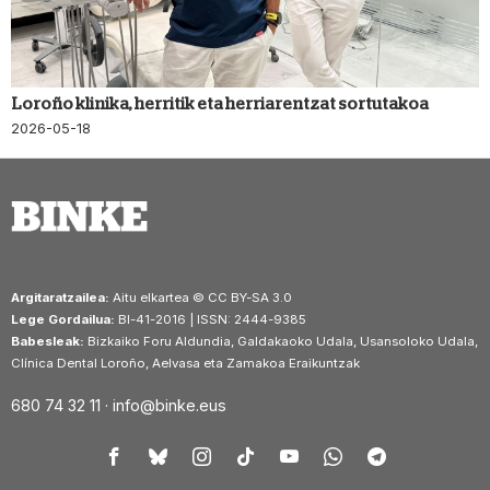
Loroño klinika, herritik eta herriarentzat sortutakoa
2026-05-18
Argitaratzailea:
Aitu elkartea © CC BY-SA 3.0
Lege Gordailua:
BI-41-2016 | ISSN: 2444-9385
Babesleak:
Bizkaiko Foru Aldundia, Galdakaoko Udala, Usansoloko Udala,
Clínica Dental Loroño, Aelvasa eta Zamakoa Eraikuntzak
680 74 32 11 ·
info@binke.eus