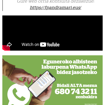
Gure web orria kontsulta dezakezue:
https://fpandramari.eus/