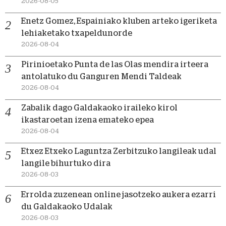
2026-08-05
Enetz Gomez, Espainiako kluben arteko igeriketa
lehiaketako txapeldunorde
2026-08-04
Pirinioetako Punta de las Olas mendira irteera
antolatuko du Ganguren Mendi Taldeak
2026-08-04
Zabalik dago Galdakaoko iraileko kirol
ikastaroetan izena emateko epea
2026-08-04
Etxez Etxeko Laguntza Zerbitzuko langileak udal
langile bihurtuko dira
2026-08-03
Errolda zuzenean online jasotzeko aukera ezarri
du Galdakaoko Udalak
2026-08-03