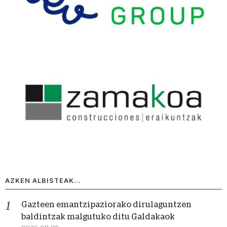
AZKEN ALBISTEAK…
Gazteen emantzipaziorako dirulaguntzen
baldintzak malgutuko ditu Galdakaok