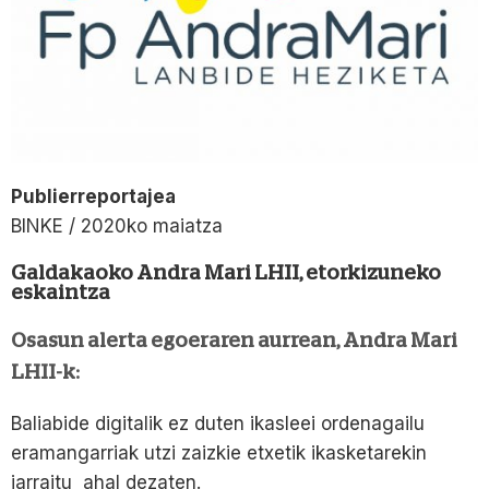
Publierreportajea
BINKE / 2020ko maiatza
Galdakaoko Andra Mari LHII, etorkizuneko
eskaintza
Osasun alerta egoeraren aurrean, Andra Mari
LHII-k:
Baliabide digitalik ez duten ikasleei ordenagailu
eramangarriak utzi zaizkie etxetik ikasketarekin
jarraitu ahal dezaten.