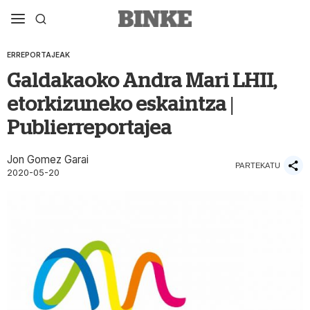
ERREPORTAJEAK
Galdakaoko Andra Mari LHII,
etorkizuneko eskaintza |
Publierreportajea
Jon Gomez Garai
PARTEKATU
2020-05-20