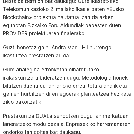
Bestalde berri on bat daukagu: Gure ikastetxeko
Telekomunikazioko 2. mailako ikasle baten «Eusko
Blockchain» proiektua hautatua izan da azken
egunotan Bizkaiko Foru Aldundiak babesten duen
PROVIDER proiektuaren finalerako.
Guzti honetaz gain, Andra Mari LHII hurrengo
ikasturtea prestatzen ari da:
Gure ahalegina erronketan oinarritutako
irakaskuntzara bideratzen dugu. Metodologia honek
bilatzen duena da lan-arloko errealitetara ahalik eta
gehien hurbiltzen diren egoerak planteatzea heziketa
ziklo bakoitzatik.
Prestakuntza DUALa sendotzen dugu lan merkatuan
laneratzeko modu bezala. Enpresekiko harremanaren
ondorioz lan poltsa bat daukagu.