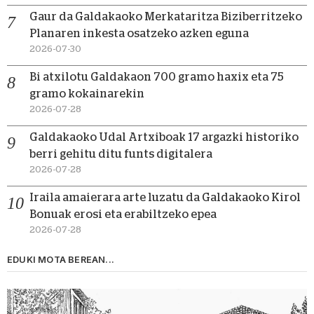
Gaur da Galdakaoko Merkataritza Biziberritzeko
Planaren inkesta osatzeko azken eguna
2026-07-30
Bi atxilotu Galdakaon 700 gramo haxix eta 75
gramo kokainarekin
2026-07-28
Galdakaoko Udal Artxiboak 17 argazki historiko
berri gehitu ditu funts digitalera
2026-07-28
Iraila amaierara arte luzatu da Galdakaoko Kirol
Bonuak erosi eta erabiltzeko epea
2026-07-28
EDUKI MOTA BEREAN...