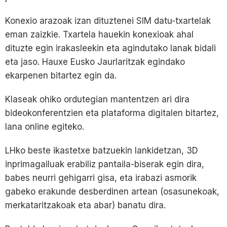
Konexio arazoak izan dituztenei SIM datu-txartelak
eman zaizkie. Txartela hauekin konexioak ahal
dituzte egin irakasleekin eta agindutako lanak bidali
eta jaso. Hauxe Eusko Jaurlaritzak egindako
ekarpenen bitartez egin da.
Klaseak ohiko ordutegian mantentzen ari dira
bideokonferentzien eta plataforma digitalen bitartez,
lana online egiteko.
LHko beste ikastetxe batzuekin lankidetzan, 3D
inprimagailuak erabiliz pantaila-biserak egin dira,
babes neurri gehigarri gisa, eta irabazi asmorik
gabeko erakunde desberdinen artean (osasunekoak,
merkataritzakoak eta abar) banatu dira.