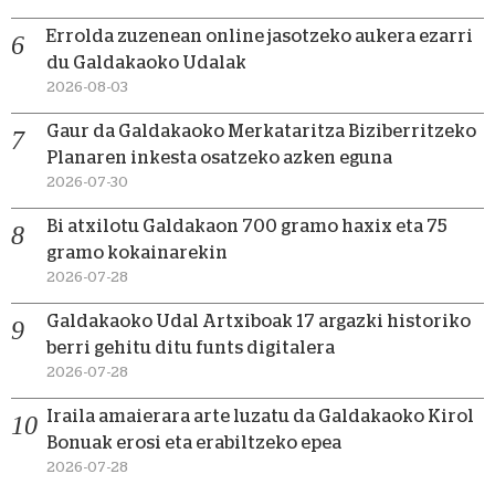
Errolda zuzenean online jasotzeko aukera ezarri
du Galdakaoko Udalak
2026-08-03
Gaur da Galdakaoko Merkataritza Biziberritzeko
Planaren inkesta osatzeko azken eguna
2026-07-30
Bi atxilotu Galdakaon 700 gramo haxix eta 75
gramo kokainarekin
2026-07-28
Galdakaoko Udal Artxiboak 17 argazki historiko
berri gehitu ditu funts digitalera
2026-07-28
Iraila amaierara arte luzatu da Galdakaoko Kirol
Bonuak erosi eta erabiltzeko epea
2026-07-28