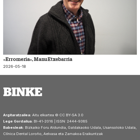
«Erromeria», Manu Etxebarria
2026-05-18
Argitaratzailea:
Aitu elkartea © CC BY-SA 3.0
Lege Gordailua:
BI-41-2016 | ISSN: 2444-9385
Babesleak:
Bizkaiko Foru Aldundia, Galdakaoko Udala, Usansoloko Udala,
Clínica Dental Loroño, Aelvasa eta Zamakoa Eraikuntzak