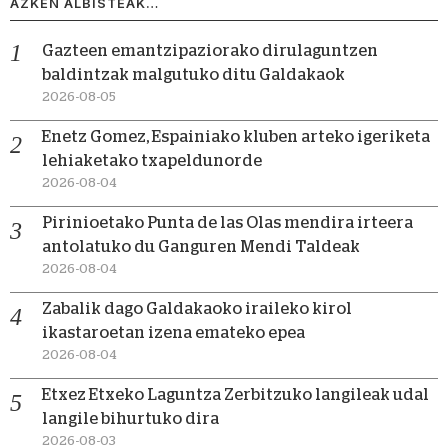
AZKEN ALBISTEAK…
Gazteen emantzipaziorako dirulaguntzen
baldintzak malgutuko ditu Galdakaok
2026-08-05
Enetz Gomez, Espainiako kluben arteko igeriketa
lehiaketako txapeldunorde
2026-08-04
Pirinioetako Punta de las Olas mendira irteera
antolatuko du Ganguren Mendi Taldeak
2026-08-04
Zabalik dago Galdakaoko iraileko kirol
ikastaroetan izena emateko epea
2026-08-04
Etxez Etxeko Laguntza Zerbitzuko langileak udal
langile bihurtuko dira
2026-08-03