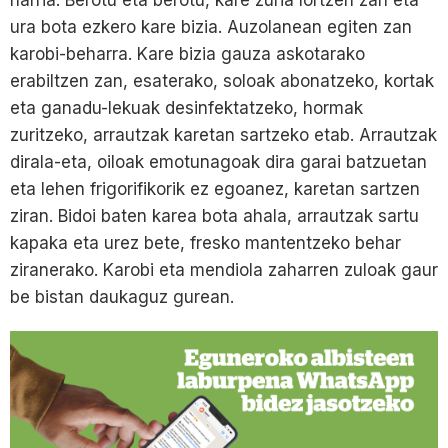
harria. Berotu eta berotu, kare zuria lortzen zan eta
ura bota ezkero kare bizia. Auzolanean egiten zan
karobi-beharra. Kare bizia gauza askotarako
erabiltzen zan, esaterako, soloak abonatzeko, kortak
eta ganadu-lekuak desinfektatzeko, hormak
zuritzeko, arrautzak karetan sartzeko etab. Arrautzak
dirala-eta, oiloak emotunagoak dira garai batzuetan
eta lehen frigorifikorik ez egoanez, karetan sartzen
ziran. Bidoi baten karea bota ahala, arrautzak sartu
kapaka eta urez bete, fresko mantentzeko behar
ziranerako. Karobi eta mendiola zaharren zuloak gaur
be bistan daukaguz gurean.