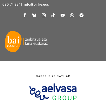
680 74 32 11 ·
info@binke.eus
BABESLE PRIBATUAK