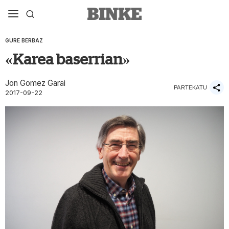
GURE BERBAZ
«Karea baserrian»
Jon Gomez Garai
PARTEKATU
2017-09-22