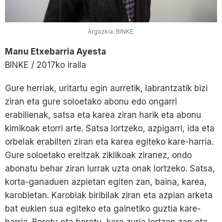
Argazkia: BINKE.
Manu Etxebarria Ayesta
BINKE / 2017ko iraila
Gure herriak, uritartu egin aurretik, labrantzatik bizi
ziran eta gure soloetako abonu edo ongarri
erabilienak, satsa eta karea ziran harik eta abonu
kimikoak etorri arte. Satsa lortzeko, azpigarri, ida eta
orbelak erabilten ziran eta karea egiteko kare-harria.
Gure soloetako ereitzak ziklikoak ziranez, ondo
abonatu behar ziran lurrak uzta onak lortzeko. Satsa,
korta-ganaduen azpietan egiten zan, baina, karea,
karobietan. Karobiak biribilak ziran eta azpian arketa
bat eukien sua egiteko eta gainetiko guztia kare-