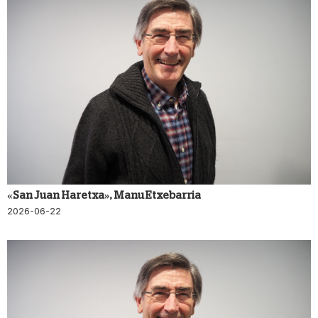
«San Juan Haretxa», Manu Etxebarria
2026-06-22