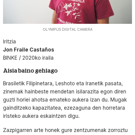
OLYMPUS DIGITAL CAMERA
Iritzia
Jon Fraile Castaños
BINKE / 2020ko iraila
Aisia baino gehiago
Brasiletik Filipinetara, Leshoto eta Iranetik pasata,
zinemak hainbeste mendetan isilarazita egon diren
guzti horiei ahotsa emateko aukera izan du. Mugak
gainditzeko kapazitatea, ezezaguna den horretara
iristeko aukera eskaintzen digu.
Zazpigarren arte honek gure zentzumenak zorroztu