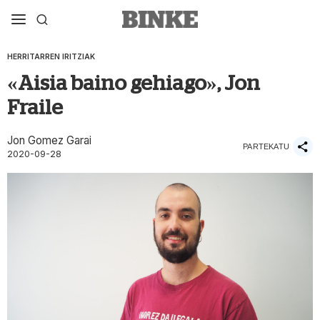
HERRITARREN IRITZIAK
«Aisia baino gehiago», Jon
Fraile
Jon Gomez Garai
PARTEKATU
2020-09-28