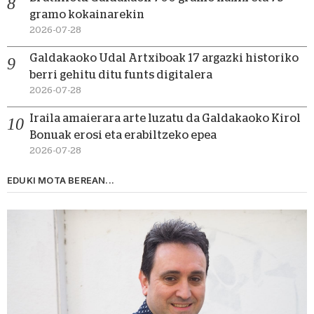
gramo kokainarekin
2026-07-28
Galdakaoko Udal Artxiboak 17 argazki historiko
berri gehitu ditu funts digitalera
2026-07-28
Iraila amaierara arte luzatu da Galdakaoko Kirol
Bonuak erosi eta erabiltzeko epea
2026-07-28
EDUKI MOTA BEREAN...