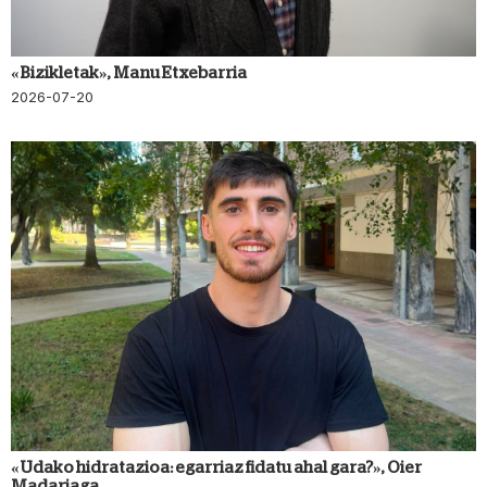
«Bizikletak», Manu Etxebarria
2026-07-20
«Udako hidratazioa: egarriaz fidatu ahal gara?», Oier
Madariaga