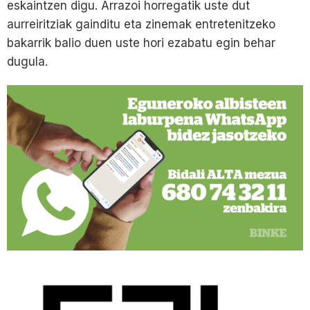
eskaintzen digu. Arrazoi horregatik uste dut
aurreiritziak gainditu eta zinemak entretenitzeko
bakarrik balio duen uste hori ezabatu egin behar
dugula.