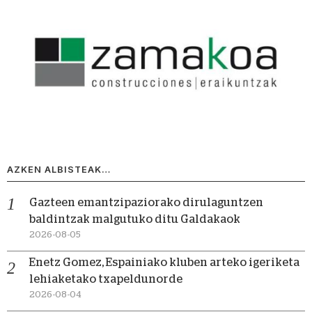
AZKEN ALBISTEAK…
Gazteen emantzipaziorako dirulaguntzen
baldintzak malgutuko ditu Galdakaok
2026-08-05
Enetz Gomez, Espainiako kluben arteko igeriketa
lehiaketako txapeldunorde
2026-08-04