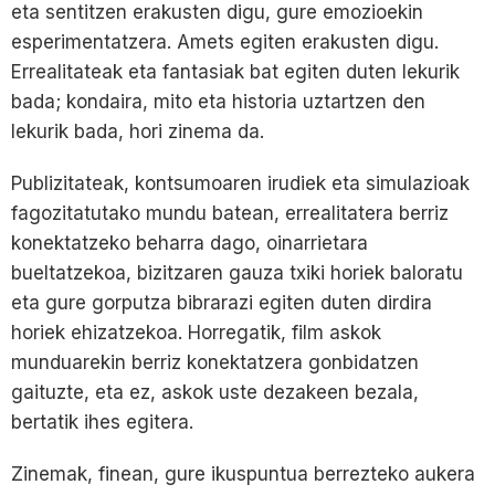
eta sentitzen erakusten digu, gure emozioekin
esperimentatzera. Amets egiten erakusten digu.
Errealitateak eta fantasiak bat egiten duten lekurik
bada; kondaira, mito eta historia uztartzen den
lekurik bada, hori zinema da.
Publizitateak, kontsumoaren irudiek eta simulazioak
fagozitatutako mundu batean, errealitatera berriz
konektatzeko beharra dago, oinarrietara
bueltatzekoa, bizitzaren gauza txiki horiek baloratu
eta gure gorputza bibrarazi egiten duten dirdira
horiek ehizatzekoa. Horregatik, film askok
munduarekin berriz konektatzera gonbidatzen
gaituzte, eta ez, askok uste dezakeen bezala,
bertatik ihes egitera.
Zinemak, finean, gure ikuspuntua berrezteko aukera