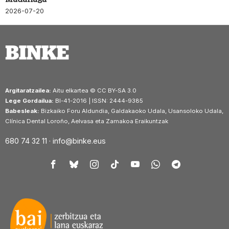
2026-07-20
Argitaratzailea:
Aitu elkartea © CC BY-SA 3.0
Lege Gordailua:
BI-41-2016 | ISSN: 2444-9385
Babesleak:
Bizkaiko Foru Aldundia, Galdakaoko Udala, Usansoloko Udala,
Clínica Dental Loroño, Aelvasa eta Zamakoa Eraikuntzak
680 74 32 11 ·
info@binke.eus