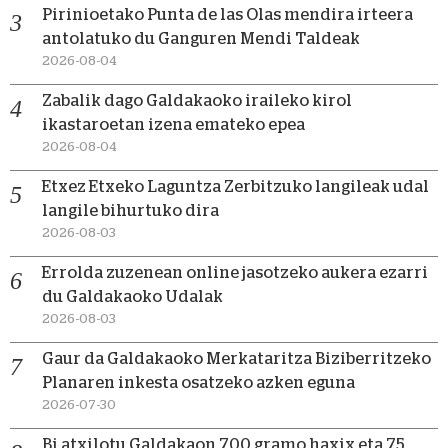
Pirinioetako Punta de las Olas mendira irteera
antolatuko du Ganguren Mendi Taldeak
2026-08-04
Zabalik dago Galdakaoko iraileko kirol
ikastaroetan izena emateko epea
2026-08-04
Etxez Etxeko Laguntza Zerbitzuko langileak udal
langile bihurtuko dira
2026-08-03
Errolda zuzenean online jasotzeko aukera ezarri
du Galdakaoko Udalak
2026-08-03
Gaur da Galdakaoko Merkataritza Biziberritzeko
Planaren inkesta osatzeko azken eguna
2026-07-30
Bi atxilotu Galdakaon 700 gramo haxix eta 75