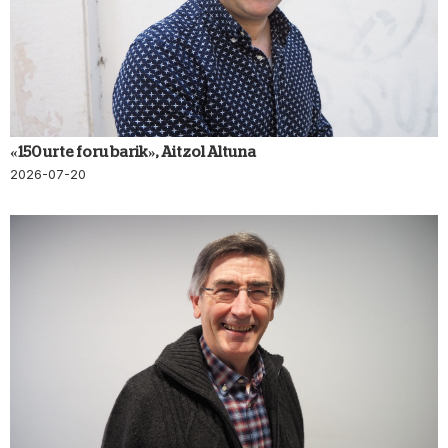
«150 urte foru barik», Aitzol Altuna
2026-07-20