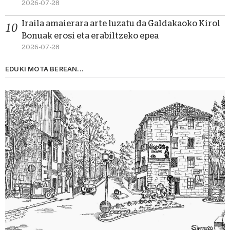
2026-07-28
Iraila amaierara arte luzatu da Galdakaoko Kirol
Bonuak erosi eta erabiltzeko epea
2026-07-28
EDUKI MOTA BEREAN...