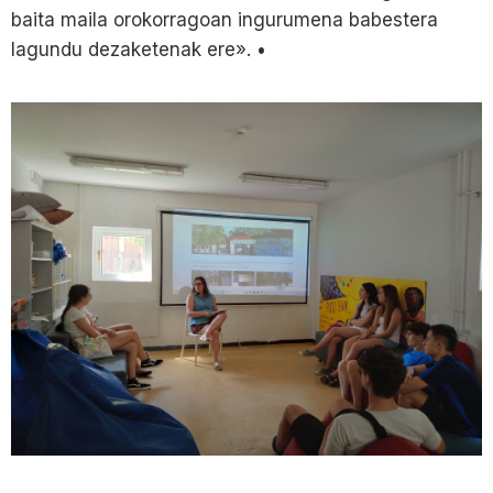
baita maila orokorragoan ingurumena babestera
lagundu dezaketenak ere». •