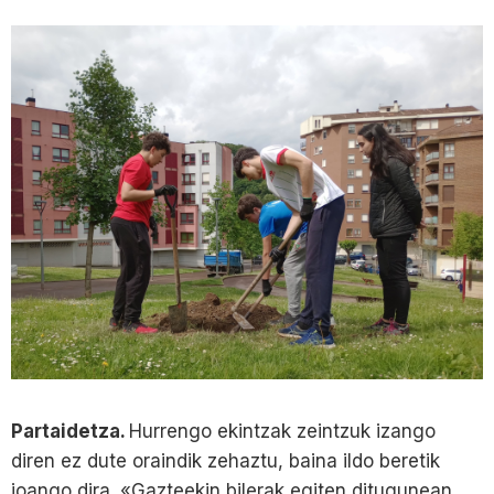
Partaidetza.
Hurrengo ekintzak zeintzuk izango
diren ez dute oraindik zehaztu, baina ildo beretik
joango dira. «Gazteekin bilerak egiten ditugunean,