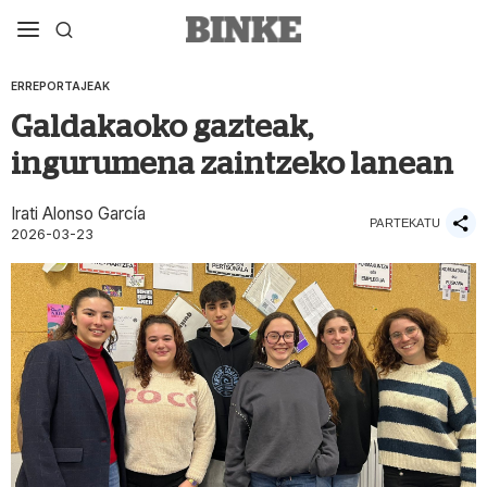
ERREPORTAJEAK
Galdakaoko gazteak,
ingurumena zaintzeko lanean
Irati Alonso García
PARTEKATU
2026-03-23