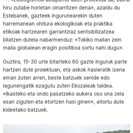
hiru zutabe horietan oinarritzen dena», azaldu du
Estebanek, gazteek ingurunearekin duten
harremanean ohitura ekologikoak eta praktika
etikoak hartzearen garrantziaz sentsibilizatzea
bilatzen dutela nabarmenduz: «Tokiko mailan zein
maila globalean eragin positiboa sortu nahi dugu».
Guztira, 15-30 urte bitarteko 60 gazte inguruk parte
hartzen dute proiektuan, eta askok hasieratik izena
eman zuten arren, beste batzuek senide edo
lagunengatik ezagutu zuten Ekozaleak taldea.
«Ikasteko eta ondo pasatzeko aukera oso ona zela
esan ziguten eta etortzen hasi ginen», aitortu dute
kideetako batzuek.