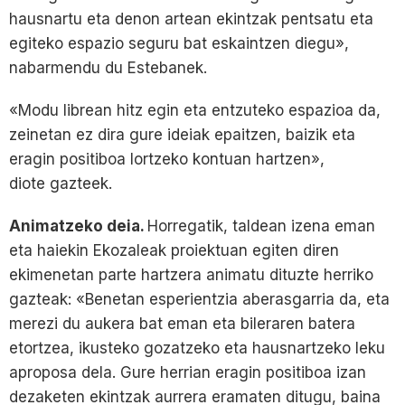
hausnartu eta denon artean ekintzak pentsatu eta
egiteko espazio seguru bat eskaintzen diegu»,
nabarmendu du Estebanek.
«Modu librean hitz egin eta entzuteko espazioa da,
zeinetan ez dira gure ideiak epaitzen, baizik eta
eragin positiboa lortzeko kontuan hartzen»,
diote gazteek.
Animatzeko deia.
Horregatik, taldean izena eman
eta haiekin Ekozaleak proiektuan egiten diren
ekimenetan parte hartzera animatu dituzte herriko
gazteak: «Benetan esperientzia aberasgarria da, eta
merezi du aukera bat eman eta bileraren batera
etortzea, ikusteko gozatzeko eta hausnartzeko leku
aproposa dela. Gure herrian eragin positiboa izan
dezaketen ekintzak aurrera eramaten ditugu, baina