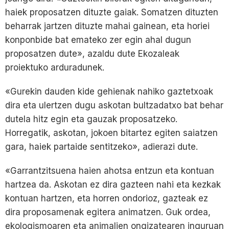
haiek proposatzen dituzte gaiak. Somatzen dituzten
beharrak jartzen dituzte mahai gainean, eta horiei
konponbide bat emateko zer egin ahal dugun
proposatzen dute», azaldu dute Ekozaleak
proiektuko arduradunek.
«Gurekin dauden kide gehienak nahiko gaztetxoak
dira eta ulertzen dugu askotan bultzadatxo bat behar
dutela hitz egin eta gauzak proposatzeko.
Horregatik, askotan, jokoen bitartez egiten saiatzen
gara, haiek partaide sentitzeko», adierazi dute.
«Garrantzitsuena haien ahotsa entzun eta kontuan
hartzea da. Askotan ez dira gazteen nahi eta kezkak
kontuan hartzen, eta horren ondorioz, gazteak ez
dira proposamenak egitera animatzen. Guk ordea,
ekologismoaren eta animalien ongizatearen inguruan