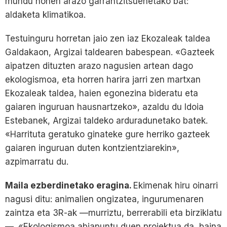
mundu honen arazo garrantzitsuenetako bat:
aldaketa klimatikoa.
Testuinguru horretan jaio zen iaz Ekozaleak taldea
Galdakaon, Argizai taldearen babespean. «Gazteek
aipatzen dituzten arazo nagusien artean dago
ekologismoa, eta horren harira jarri zen martxan
Ekozaleak taldea, haien egonezina bideratu eta
gaiaren inguruan hausnartzeko», azaldu du Idoia
Estebanek, Argizai taldeko arduradunetako batek.
«Harrituta geratuko ginateke gure herriko gazteek
gaiaren inguruan duten kontzientziarekin»,
azpimarratu du.
Maila ezberdinetako eragina.
Ekimenak hiru oinarri
nagusi ditu: animalien ongizatea, ingurumenaren
zaintza eta 3R-ak —murriztu, berrerabili eta birziklatu
—. «Ekologismoa abiapuntu duen proiektua da, baina