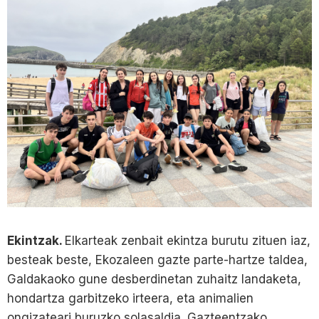
Ekintzak.
Elkarteak zenbait ekintza burutu zituen iaz,
besteak beste, Ekozaleen gazte parte-hartze taldea,
Galdakaoko gune desberdinetan zuhaitz landaketa,
hondartza garbitzeko irteera, eta animalien
ongizateari buruzko solasaldia. Gazteentzako