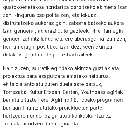
gustokoenetakoa hondartza garbitzeko ekimena izan
zen. «Ingurua oso polita zen, eta lekuaz
disfrutatzeko aukeraz gain, zaborra batzeko aukera
izan genuen», adierazi dute gazteek. «Herrian egin
genuen zuhaitz landaketa ere aberasgarria izan zen,
herrian eragin positiboa izan dezakeen ekintza
delako», gehitu dute parte-hartzaileek.
Hain zuzen, aurretik egindako ekintza guztiak eta
proiektua bera ezagutzera emateko helburuz,
ekitaldia antolatu zuten duela aste batzuk,
Torrezabal Kultur Etxean. Bertan, Youthpass agiriak
banatu zituzten ere. Agiri hori Europako programen
barruan finantziatutako proiektuetan parte
hartzearen ondorioz garatutako ikaskuntza ez
formala aitortzen duen agiria da.