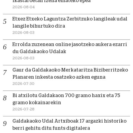
ikastaroetan izena emateko epea
2026-08-04
Etxez Etxeko Laguntza Zerbitzuko langileak udal
langile bihurtuko dira
2026-08-03
Errolda zuzenean online jasotzeko aukera ezarri
du Galdakaoko Udalak
2026-08-03
Gaur da Galdakaoko Merkataritza Biziberritzeko
Planaren inkesta osatzeko azken eguna
2026-07-30
Bi atxilotu Galdakaon 700 gramo haxix eta 75
gramo kokainarekin
2026-07-28
Galdakaoko Udal Artxiboak 17 argazki historiko
berri gehitu ditu funts digitalera