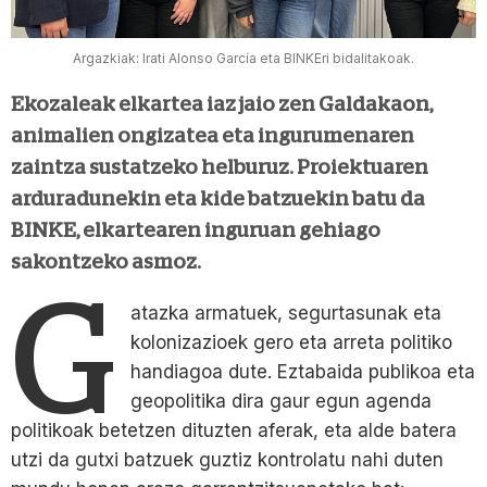
Argazkiak: Irati Alonso García eta BINKEri bidalitakoak.
Ekozaleak elkartea iaz jaio zen Galdakaon,
animalien ongizatea eta ingurumenaren
zaintza sustatzeko helburuz. Proiektuaren
arduradunekin eta kide batzuekin batu da
BINKE, elkartearen inguruan gehiago
sakontzeko asmoz.
G
atazka armatuek, segurtasunak eta
kolonizazioek gero eta arreta politiko
handiagoa dute. Eztabaida publikoa eta
geopolitika dira gaur egun agenda
politikoak betetzen dituzten aferak, eta alde batera
utzi da gutxi batzuek guztiz kontrolatu nahi duten