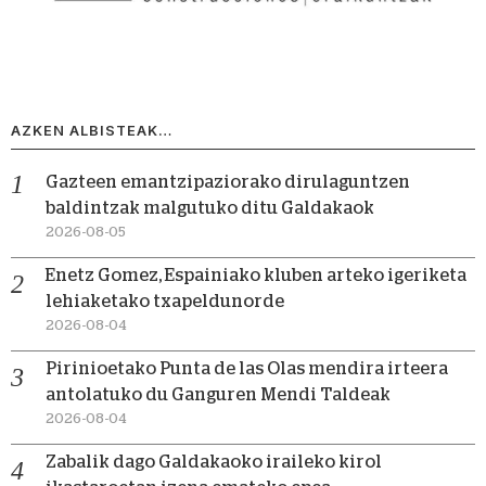
AZKEN ALBISTEAK…
Gazteen emantzipaziorako dirulaguntzen
baldintzak malgutuko ditu Galdakaok
2026-08-05
Enetz Gomez, Espainiako kluben arteko igeriketa
lehiaketako txapeldunorde
2026-08-04
Pirinioetako Punta de las Olas mendira irteera
antolatuko du Ganguren Mendi Taldeak
2026-08-04
Zabalik dago Galdakaoko iraileko kirol