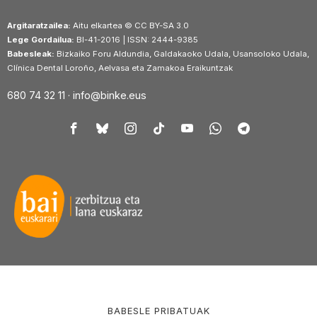
Argitaratzailea:
Aitu elkartea © CC BY-SA 3.0
Lege Gordailua:
BI-41-2016 | ISSN: 2444-9385
Babesleak:
Bizkaiko Foru Aldundia, Galdakaoko Udala, Usansoloko Udala,
Clínica Dental Loroño, Aelvasa eta Zamakoa Eraikuntzak
680 74 32 11 ·
info@binke.eus
BABESLE PRIBATUAK