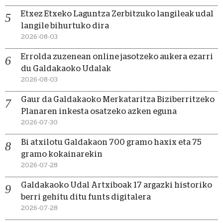
Etxez Etxeko Laguntza Zerbitzuko langileak udal
langile bihurtuko dira
2026-08-03
Errolda zuzenean online jasotzeko aukera ezarri
du Galdakaoko Udalak
2026-08-03
Gaur da Galdakaoko Merkataritza Biziberritzeko
Planaren inkesta osatzeko azken eguna
2026-07-30
Bi atxilotu Galdakaon 700 gramo haxix eta 75
gramo kokainarekin
2026-07-28
Galdakaoko Udal Artxiboak 17 argazki historiko
berri gehitu ditu funts digitalera
2026-07-28