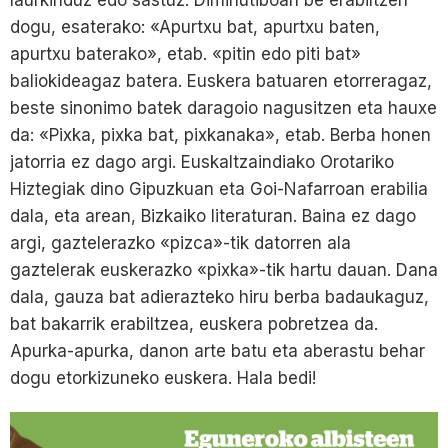
laurkinduz edo sastuz. Diminutiboan be erabiltzen
dogu, esaterako: «Apurtxu bat, apurtxu baten,
apurtxu baterako», etab. «pitin edo piti bat»
baliokideagaz batera. Euskera batuaren etorreragaz,
beste sinonimo batek daragoio nagusitzen eta hauxe
da: «Pixka, pixka bat, pixkanaka», etab. Berba honen
jatorria ez dago argi. Euskaltzaindiako Orotariko
Hiztegiak dino Gipuzkuan eta Goi-Nafarroan erabilia
dala, eta arean, Bizkaiko literaturan. Baina ez dago
argi, gaztelerazko «pizca»-tik datorren ala
gaztelerak euskerazko «pixka»-tik hartu dauan. Dana
dala, gauza bat adierazteko hiru berba badaukaguz,
bat bakarrik erabiltzea, euskera pobretzea da.
Apurka-apurka, danon arte batu eta aberastu behar
dogu etorkizuneko euskera. Hala bedi!