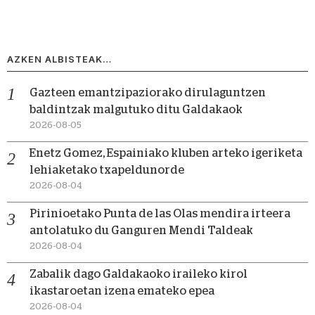
AZKEN ALBISTEAK…
Gazteen emantzipaziorako dirulaguntzen
baldintzak malgutuko ditu Galdakaok
2026-08-05
Enetz Gomez, Espainiako kluben arteko igeriketa
lehiaketako txapeldunorde
2026-08-04
Pirinioetako Punta de las Olas mendira irteera
antolatuko du Ganguren Mendi Taldeak
2026-08-04
Zabalik dago Galdakaoko iraileko kirol
ikastaroetan izena emateko epea
2026-08-04