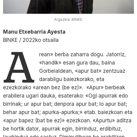
Argazkia: BINKE.
Manu Etxebarria Ayesta
BINKE / 2022ko otsaila
A
rean» berba zaharra dogu. Jatorriz,
«handik» esan gura dau, baina
Gorbeialdean, «apur bat» zentzuaz
darabilgu baiezkorako, eta
ezezkorako «arean bez (be ez)». «Apur» berbeak
erabilera ugari dauka, esaterako: «Ogi apurrak edo
birrinak; ur apur bat; denpora apur bat; lo apur bat;
behar apur bat; apurka-apurka;» etab. baiezkoan eta
«apur bapez (bat be ez)» ezezkoan. «Apurtu» aditza
be hortik dator, apurrak egin, birrinduz, erdibituz,