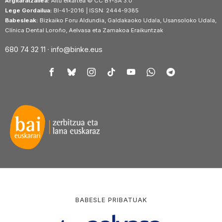
Argitaratzailea:
Aitu elkartea © CC BY-SA 3.0
Lege Gordailua:
BI-41-2016 | ISSN: 2444-9385
Babesleak:
Bizkaiko Foru Aldundia, Galdakaoko Udala, Usansoloko Udala,
Clínica Dental Loroño, Aelvasa eta Zamakoa Eraikuntzak
680 74 32 11 ·
info@binke.eus
BABESLE PRIBATUAK