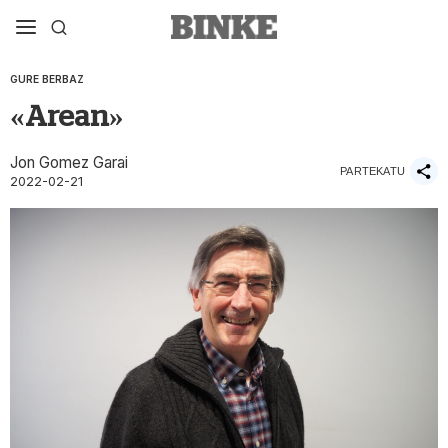
GURE BERBAZ
«Arean»
Jon Gomez Garai
PARTEKATU
2022-02-21