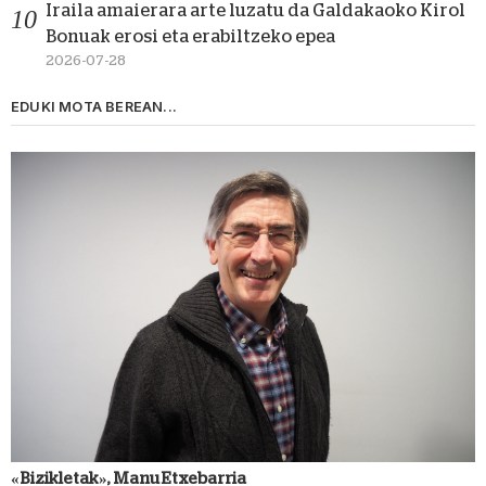
Iraila amaierara arte luzatu da Galdakaoko Kirol
Bonuak erosi eta erabiltzeko epea
2026-07-28
EDUKI MOTA BEREAN...
«Bizikletak», Manu Etxebarria