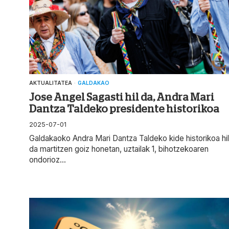
AKTUALITATEA
·
GALDAKAO
Jose Angel Sagasti hil da, Andra Mari
Dantza Taldeko presidente historikoa
2025-07-01
Galdakaoko Andra Mari Dantza Taldeko kide historikoa hil
da martitzen goiz honetan, uztailak 1, bihotzekoaren
ondorioz...