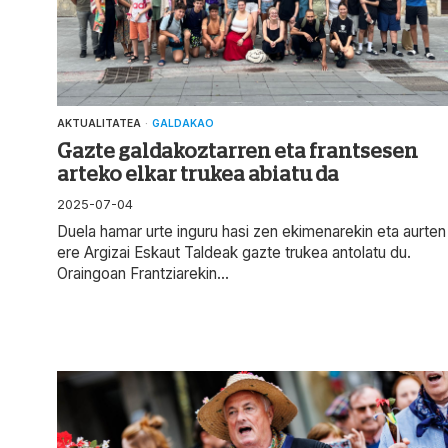
AKTUALITATEA
·
GALDAKAO
Gazte galdakoztarren eta frantsesen
arteko elkar trukea abiatu da
2025-07-04
Duela hamar urte inguru hasi zen ekimenarekin eta aurten
ere Argizai Eskaut Taldeak gazte trukea antolatu du.
Oraingoan Frantziarekin...