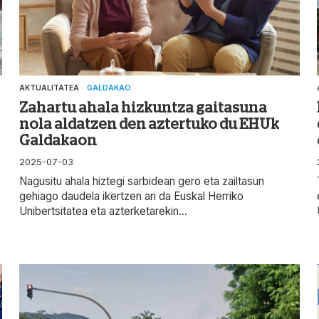
AKTUALITATEA
·
GALDAKAO
Zahartu ahala hizkuntza gaitasuna
nola aldatzen den aztertuko du EHUk
Galdakaon
2025-07-03
Nagusitu ahala hiztegi sarbidean gero eta zailtasun
gehiago daudela ikertzen ari da Euskal Herriko
Unibertsitatea eta azterketarekin...