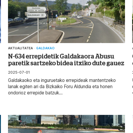
AKTUALITATEA
·
GALDAKAO
N-634 errepidetik Galdakaora Abusu
paretik sartzeko bidea itxiko dute gauez
2025-07-01
Galdakaoko eta inguruetako errepideak mantentzeko
lanak egiten ari da Bizkaiko Foru Aldundia eta honen
ondorioz errepide batzuk...