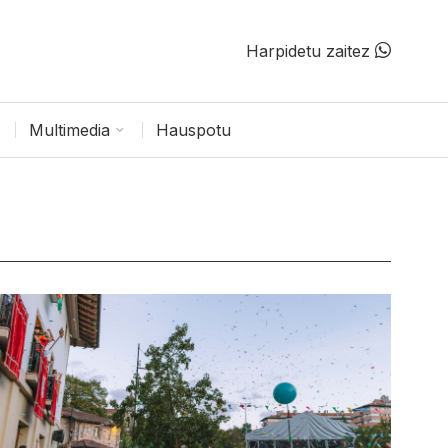
Harpidetu zaitez
Multimedia
Hauspotu