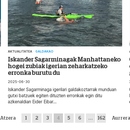
AKTUALITATEA
·
GALDAKAO
Iskander Sagarminagak Manhattaneko
hogei zubiak igerian zeharkatzeko
erronka burutu du
2025-06-30
Iskander Sagarminaga igerilari galdakoztarrak munduan
gutxi batzuek egiten dituzten erronkak egin ditu
azkenaldian Eider Eibar...
Atzera
1
2
3
4
5
6
…
162
Aurrer