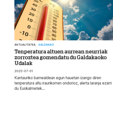
AKTUALITATEA
·
GALDAKAO
Tenperatura altuen aurrean neurriak
zorroztea gomendatu du Galdakaoko
Udalak
2025-07-01
Kantauriko barnealdean egun hauetan izango diren
tenperatura altu iraunkorren ondorioz, alerta laranja ezarri
du Euskalmetek...