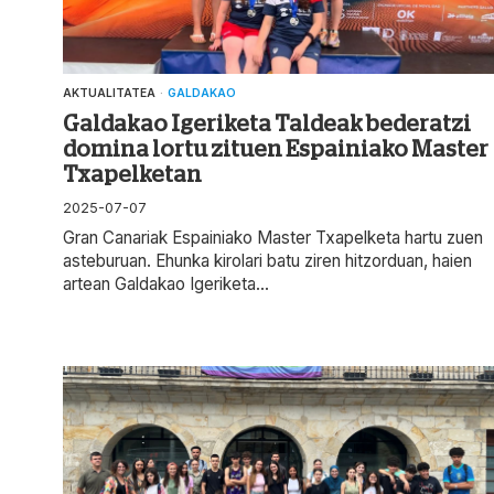
AKTUALITATEA
·
GALDAKAO
Galdakao Igeriketa Taldeak bederatzi
domina lortu zituen Espainiako Master
Txapelketan
2025-07-07
Gran Canariak Espainiako Master Txapelketa hartu zuen
asteburuan. Ehunka kirolari batu ziren hitzorduan, haien
artean Galdakao Igeriketa...