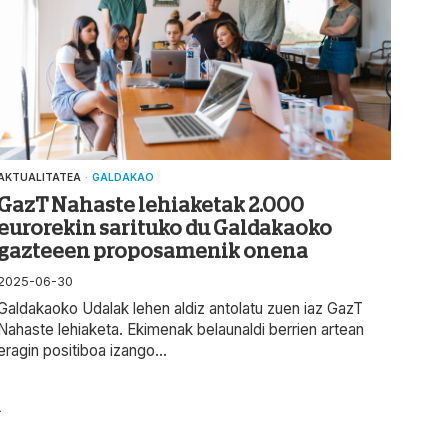
AKTUALITATEA
·
GALDAKAO
GazT Nahaste lehiaketak 2.000
eurorekin sarituko du Galdakaoko
gazteeen proposamenik onena
2025-06-30
Galdakaoko Udalak lehen aldiz antolatu zuen iaz GazT
Nahaste lehiaketa. Ekimenak belaunaldi berrien artean
eragin positiboa izango...
a