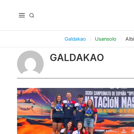
Galdakao
Usansolo
Alb
GALDAKAO