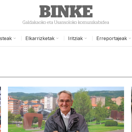
Galdakaoko eta Usansoloko komunikabidea
isteak
Elkarrizketak
Iritziak
Erreportajeak