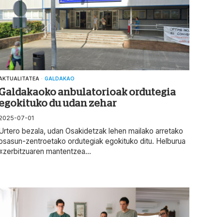
AKTUALITATEA
·
GALDAKAO
Galdakaoko anbulatorioak ordutegia
egokituko du udan zehar
2025-07-01
Urtero bezala, udan Osakidetzak lehen mailako arretako
osasun-zentroetako ordutegiak egokituko ditu. Helburua
«zerbitzuaren mantentzea...