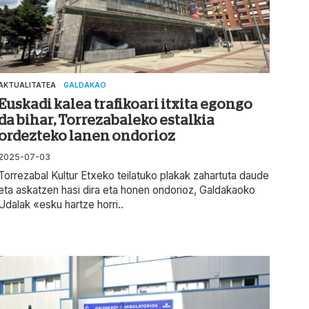
AKTUALITATEA
·
GALDAKAO
Euskadi kalea trafikoari itxita egongo
da bihar, Torrezabaleko estalkia
ordezteko lanen ondorioz
2025-07-03
Torrezabal Kultur Etxeko teilatuko plakak zahartuta daude
eta askatzen hasi dira eta honen ondorioz, Galdakaoko
Udalak «esku hartze horri..