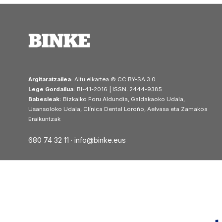
Argitaratzailea:
Aitu elkartea © CC BY-SA 3.0
Lege Gordailua:
BI-41-2016 | ISSN: 2444-9385
Babesleak:
Bizkaiko Foru Aldundia, Galdakaoko Udala,
Usansoloko Udala, Clínica Dental Loroño, Aelvasa eta Zamakoa
Eraikuntzak
680 74 32 11 ·
info@binke.eus