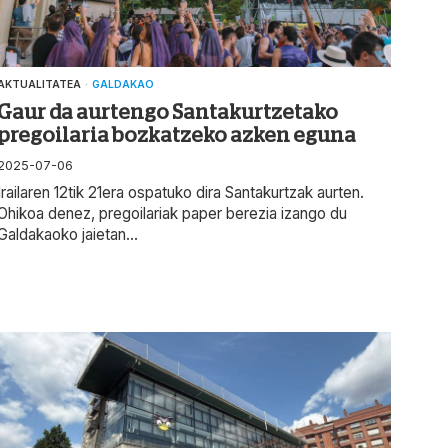
AKTUALITATEA
·
GALDAKAO
Gaur da aurtengo Santakurtzetako
pregoilaria bozkatzeko azken eguna
2025-07-06
Irailaren 12tik 21era ospatuko dira Santakurtzak aurten.
Ohikoa denez, pregoilariak paper berezia izango du
Galdakaoko jaietan...