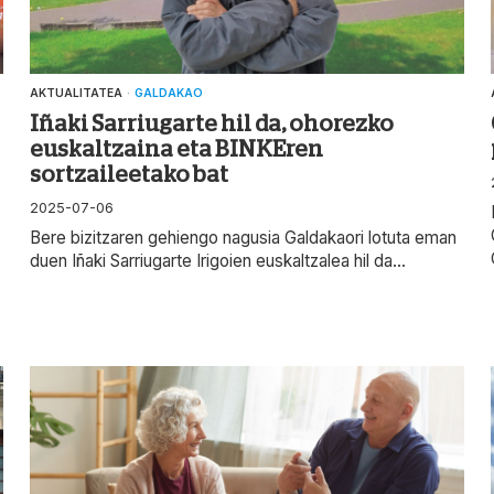
AKTUALITATEA
·
GALDAKAO
Iñaki Sarriugarte hil da, ohorezko
euskaltzaina eta BINKEren
sortzaileetako bat
2025-07-06
Bere bizitzaren gehiengo nagusia Galdakaori lotuta eman
duen Iñaki Sarriugarte Irigoien euskaltzalea hil da...