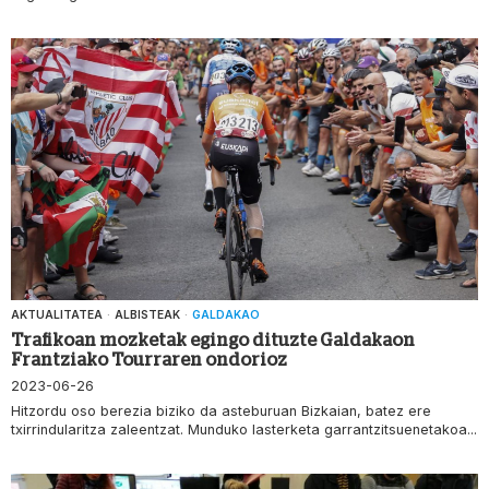
AKTUALITATEA
·
ALBISTEAK
·
GALDAKAO
Trafikoan mozketak egingo dituzte Galdakaon
Frantziako Tourraren ondorioz
2023-06-26
Hitzordu oso berezia biziko da asteburuan Bizkaian, batez ere
txirrindularitza zaleentzat. Munduko lasterketa garrantzitsuenetakoa...