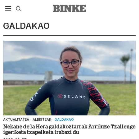
GALDAKAO
AKTUALITATEA
·
ALBISTEAK
·
GALDAKAO
Nekane de la Hera galdakoztarrak Arriluze Txallenge
igeriketa txapelketa irabazi du