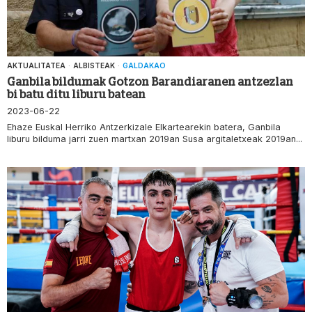
AKTUALITATEA
·
ALBISTEAK
·
GALDAKAO
Ganbila bildumak Gotzon Barandiaranen antzezlan
bi batu ditu liburu batean
2023-06-22
Ehaze Euskal Herriko Antzerkizale Elkartearekin batera, Ganbila
liburu bilduma jarri zuen martxan 2019an Susa argitaletxeak 2019an...