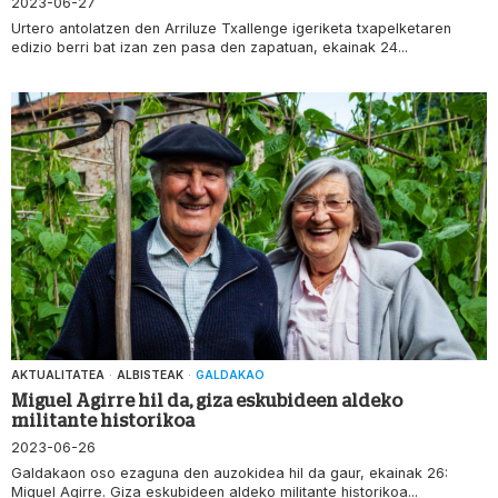
2023-06-27
Urtero antolatzen den Arriluze Txallenge igeriketa txapelketaren
edizio berri bat izan zen pasa den zapatuan, ekainak 24...
AKTUALITATEA
·
ALBISTEAK
·
GALDAKAO
Miguel Agirre hil da, giza eskubideen aldeko
militante historikoa
2023-06-26
Galdakaon oso ezaguna den auzokidea hil da gaur, ekainak 26:
Miguel Agirre. Giza eskubideen aldeko militante historikoa...