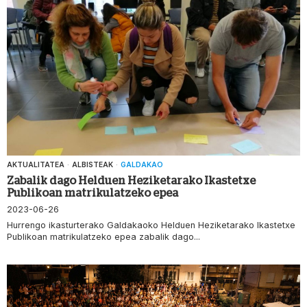
AKTUALITATEA
·
ALBISTEAK
·
GALDAKAO
Zabalik dago Helduen Heziketarako Ikastetxe
Publikoan matrikulatzeko epea
2023-06-26
Hurrengo ikasturterako Galdakaoko Helduen Heziketarako Ikastetxe
Publikoan matrikulatzeko epea zabalik dago...