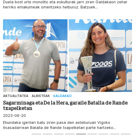
Duela bost urte monolito eta eskulturak jarri ziren Galdakaon zehar
herriko emakumeak omentzeko helburuz. Batzuek...
AKTUALITATEA
·
ALBISTEAK
·
GALDAKAO
Sagarminaga eta De la Hera, garaile Batalla de Rande
txapelketan
2023-06-20
Ehundaka igerilari batu ziren pasa den asteburuan Vigoko
itsasadarrean Batalla de Rande txapelketan parte hartzeko...