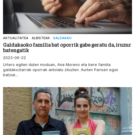
AKTUALITATEA
·
ALBISTEAK
·
GALDAKAO
Galdakaoko familia bat oporrik gabe geratu da, iruzur
batengatik
2023-06-22
Urtero egiten duten moduan, Ana Moreno eta bere familia
galdakoztarrak oporrak antolatu zituzten. Aurten Parisen egun
batzuk...