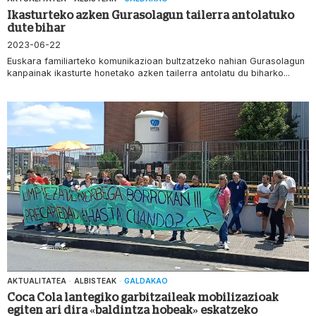
Ikasturteko azken Gurasolagun tailerra antolatuko
dute bihar
2023-06-22
Euskara familiarteko komunikazioan bultzatzeko nahian Gurasolagun
kanpainak ikasturte honetako azken tailerra antolatu du biharko...
AKTUALITATEA
·
ALBISTEAK
·
GALDAKAO
Coca Cola lantegiko garbitzaileak mobilizazioak
egiten ari dira «baldintza hobeak» eskatzeko