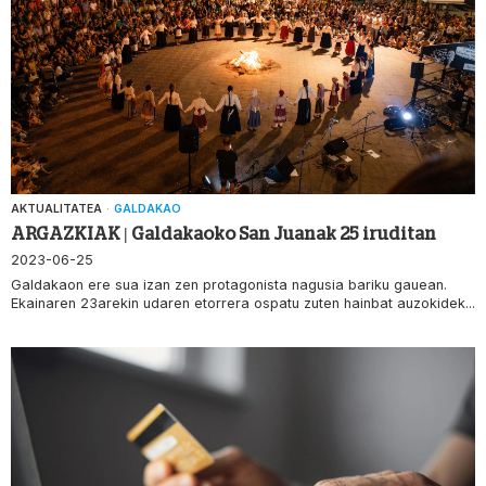
AKTUALITATEA
·
GALDAKAO
ARGAZKIAK | Galdakaoko San Juanak 25 iruditan
2023-06-25
Galdakaon ere sua izan zen protagonista nagusia bariku gauean.
Ekainaren 23arekin udaren etorrera ospatu zuten hainbat auzokidek...