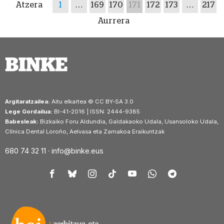
Atzera
1
…
169
170
171
172
173
…
217
Aurrera
Argitaratzailea:
Aitu elkartea © CC BY-SA 3.0
Lege Gordailua:
BI-41-2016 | ISSN: 2444-9385
Babesleak:
Bizkaiko Foru Aldundia, Galdakaoko Udala, Usansoloko Udala,
Clínica Dental Loroño, Aelvasa eta Zamakoa Eraikuntzak
680 74 32 11 ·
info@binke.eus