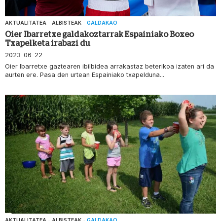
AKTUALITATEA
·
ALBISTEAK
·
GALDAKAO
Oier Ibarretxe galdakoztarrak Espainiako Boxeo
Txapelketa irabazi du
2023-06-22
Oier Ibarretxe gaztearen ibilbidea arrakastaz beterikoa izaten ari da
aurten ere. Pasa den urtean Espainiako txapelduna...
AKTUALITATEA
·
ALBISTEAK
·
GALDAKAO