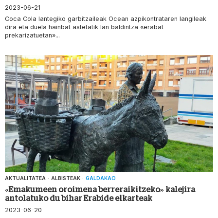
2023-06-21
Coca Cola lantegiko garbitzaileak Ocean azpikontrataren langileak
dira eta duela hainbat astetatik lan baldintza «erabat
prekarizatuetan»...
AKTUALITATEA
·
ALBISTEAK
·
GALDAKAO
«Emakumeen oroimena berreraikitzeko» kalejira
antolatuko du bihar Erabide elkarteak
2023-06-20