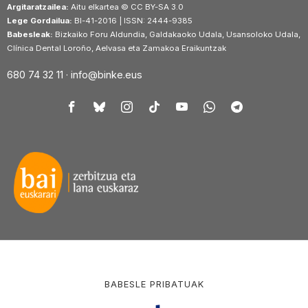
Argitaratzailea:
Aitu elkartea © CC BY-SA 3.0
Lege Gordailua:
BI-41-2016 | ISSN: 2444-9385
Babesleak:
Bizkaiko Foru Aldundia, Galdakaoko Udala, Usansoloko Udala,
Clínica Dental Loroño, Aelvasa eta Zamakoa Eraikuntzak
680 74 32 11 ·
info@binke.eus
BABESLE PRIBATUAK