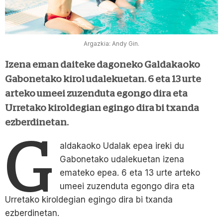
Argazkia: Andy Gin.
Izena eman daiteke dagoneko Galdakaoko
Gabonetako kirol udalekuetan. 6 eta 13 urte
arteko umeei zuzenduta egongo dira eta
Urretako kiroldegian egingo dira bi txanda
ezberdinetan.
G
aldakaoko Udalak epea ireki du
Gabonetako udalekuetan izena
emateko epea. 6 eta 13 urte arteko
umeei zuzenduta egongo dira eta
Urretako kiroldegian egingo dira bi txanda
ezberdinetan.