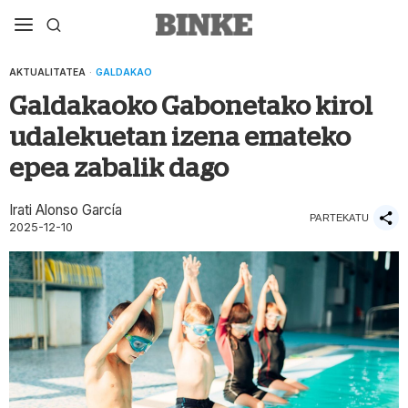
AKTUALITATEA
·
GALDAKAO
Galdakaoko Gabonetako kirol
udalekuetan izena emateko
epea zabalik dago
Irati Alonso García
PARTEKATU
2025-12-10