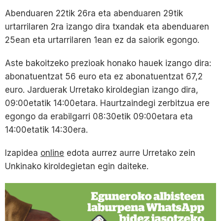
Abenduaren 22tik 26ra eta abenduaren 29tik
urtarrilaren 2ra izango dira txandak eta abenduaren
25ean eta urtarrilaren 1ean ez da saiorik egongo.
Aste bakoitzeko prezioak honako hauek izango dira:
abonatuentzat 56 euro eta ez abonatuentzat 67,2
euro. Jarduerak Urretako kiroldegian izango dira,
09:00etatik 14:00etara. Haurtzaindegi zerbitzua ere
egongo da erabilgarri 08:30etik 09:00etara eta
14:00etatik 14:30era.
Izapidea
online
edota aurrez aurre Urretako zein
Unkinako kiroldegietan egin daiteke.