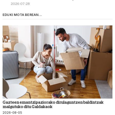
2026-07-28
EDUKI MOTA BEREAN...
Gazteen emantzipaziorako dirulaguntzen baldintzak
malgutuko ditu Galdakaok
2026-08-05