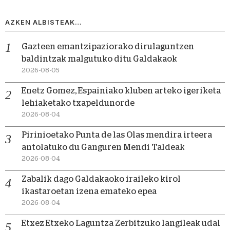
AZKEN ALBISTEAK…
Gazteen emantzipaziorako dirulaguntzen
baldintzak malgutuko ditu Galdakaok
2026-08-05
Enetz Gomez, Espainiako kluben arteko igeriketa
lehiaketako txapeldunorde
2026-08-04
Pirinioetako Punta de las Olas mendira irteera
antolatuko du Ganguren Mendi Taldeak
2026-08-04
Zabalik dago Galdakaoko iraileko kirol
ikastaroetan izena emateko epea
2026-08-04
Etxez Etxeko Laguntza Zerbitzuko langileak udal