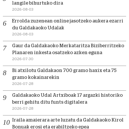
langile bihurtuko dira
2026-08-03
Errolda zuzenean online jasotzeko aukera ezarri
du Galdakaoko Udalak
2026-08-03
Gaur da Galdakaoko Merkataritza Biziberritzeko
Planaren inkesta osatzeko azken eguna
2026-07-30
Bi atxilotu Galdakaon 700 gramo haxix eta 75
gramo kokainarekin
2026-07-28
Galdakaoko Udal Artxiboak 17 argazki historiko
berri gehitu ditu funts digitalera
2026-07-28
Iraila amaierara arte luzatu da Galdakaoko Kirol
Bonuak erosi eta erabiltzeko epea