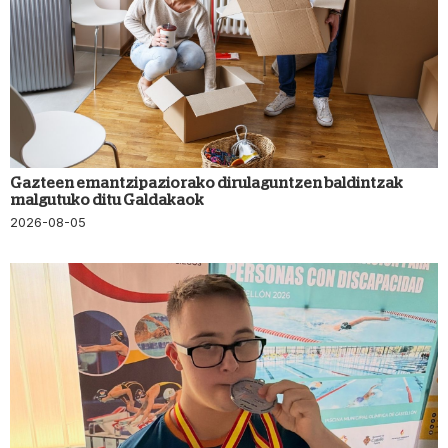
Gazteen emantzipaziorako dirulaguntzen baldintzak
malgutuko ditu Galdakaok
2026-08-05