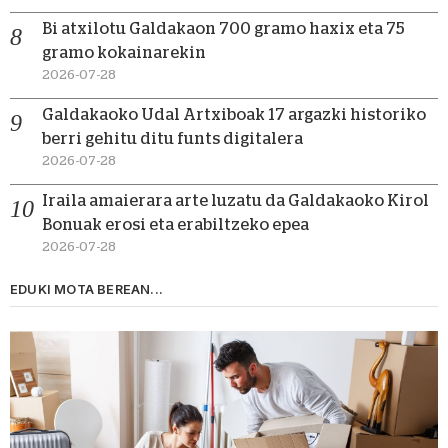
Bi atxilotu Galdakaon 700 gramo haxix eta 75
gramo kokainarekin
2026-07-28
Galdakaoko Udal Artxiboak 17 argazki historiko
berri gehitu ditu funts digitalera
2026-07-28
Iraila amaierara arte luzatu da Galdakaoko Kirol
Bonuak erosi eta erabiltzeko epea
2026-07-28
EDUKI MOTA BEREAN...