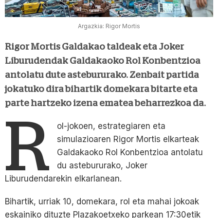
Argazkia: Rigor Mortis
Rigor Mortis Galdakao taldeak eta Joker
Liburudendak Galdakaoko Rol Konbentzioa
antolatu dute astebururako. Zenbait partida
jokatuko dira bihartik domekara bitarte eta
parte hartzeko izena ematea beharrezkoa da.
R
ol-jokoen, estrategiaren eta
simulazioaren Rigor Mortis elkarteak
Galdakaoko Rol Konbentzioa antolatu
du astebururako, Joker
Liburudendarekin elkarlanean.
Bihartik, urriak 10, domekara, rol eta mahai jokoak
eskainiko dituzte Plazakoetxeko parkean 17:30etik