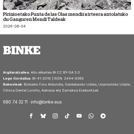
Pirinioetako Punta de las Olas mendira irteera antolatuko
du Ganguren Mendi Taldeak
2026-08-04
Argitaratzailea:
Aitu elkartea © CC BY-SA 3.0
Lege Gordailua:
BI-41-2016 | ISSN: 2444-9385
Babesleak:
Bizkaiko Foru Aldundia, Galdakaoko Udala, Usansoloko Udala,
Clínica Dental Loroño, Aelvasa eta Zamakoa Eraikuntzak
680 74 32 11 ·
info@binke.eus