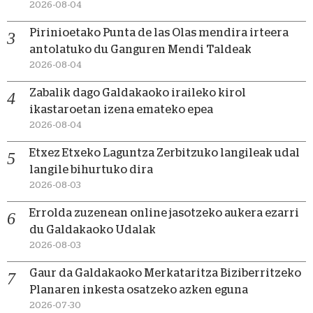
2026-08-04
Pirinioetako Punta de las Olas mendira irteera
antolatuko du Ganguren Mendi Taldeak
2026-08-04
Zabalik dago Galdakaoko iraileko kirol
ikastaroetan izena emateko epea
2026-08-04
Etxez Etxeko Laguntza Zerbitzuko langileak udal
langile bihurtuko dira
2026-08-03
Errolda zuzenean online jasotzeko aukera ezarri
du Galdakaoko Udalak
2026-08-03
Gaur da Galdakaoko Merkataritza Biziberritzeko
Planaren inkesta osatzeko azken eguna
2026-07-30