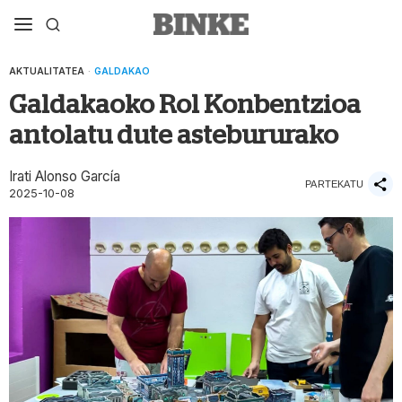
AKTUALITATEA
·
GALDAKAO
Galdakaoko Rol Konbentzioa
antolatu dute astebururako
Irati Alonso García
PARTEKATU
2025-10-08