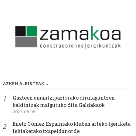
AZKEN ALBISTEAK…
Gazteen emantzipaziorako dirulaguntzen
baldintzak malgutuko ditu Galdakaok
2026-08-05
Enetz Gomez, Espainiako kluben arteko igeriketa
lehiaketako txapeldunorde