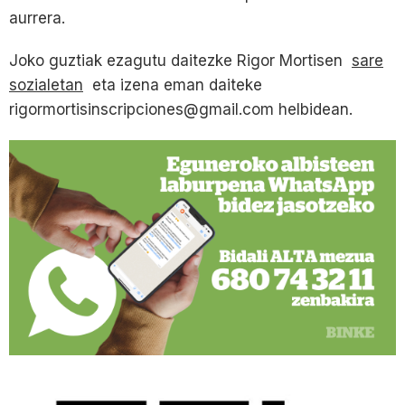
aurrera.
Joko guztiak ezagutu daitezke Rigor Mortisen
sare
sozialetan
eta izena eman daiteke
rigormortisinscripciones@gmail.com helbidean.