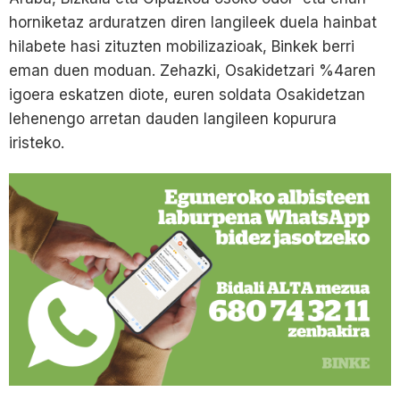
horniketaz arduratzen diren langileek duela hainbat
hilabete hasi zituzten mobilizazioak, Binkek berri
eman duen moduan. Zehazki, Osakidetzari %4aren
igoera eskatzen diote, euren soldata Osakidetzan
lehenengo arretan dauden langileen kopurura
iristeko.