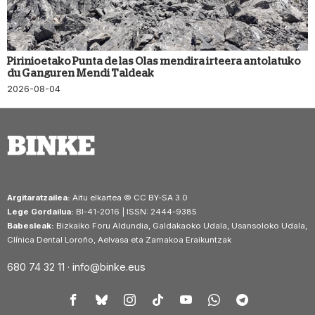
Pirinioetako Punta de las Olas mendira irteera antolatuko
du Ganguren Mendi Taldeak
2026-08-04
Argitaratzailea:
Aitu elkartea © CC BY-SA 3.0
Lege Gordailua:
BI-41-2016 | ISSN: 2444-9385
Babesleak:
Bizkaiko Foru Aldundia, Galdakaoko Udala, Usansoloko Udala,
Clínica Dental Loroño, Aelvasa eta Zamakoa Eraikuntzak
680 74 32 11 ·
info@binke.eus