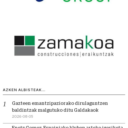
AZKEN ALBISTEAK…
Gazteen emantzipaziorako dirulaguntzen
baldintzak malgutuko ditu Galdakaok
2026-08-05
Enetz Gomez, Espainiako kluben arteko igeriketa