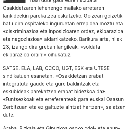
hasi dute gaur euren soldata
Osakidetzaren lehenengo mailako arretaren
lankideekin parekatzea eskatzeko. Goizean goizetik
batu dira ospitaleko inguruetan errepidea moztu eta
«diskriminazioa eta inposizioaren ordez, ekiparazioa
eta negoziazioa» aldarrikatzeko. Barikura arte, hilak
23, izango dira greban langileak, «soldata
ekiparazioa orain!» oihukatuz.
SATSE, ELA, LAB, CCOO, UGT, ESK eta UTESE
sindikatuen esanetan, «Osakidetzan erabat
integratuta gaude eta gure baldintzak eta
eskubideak parekatzea erabat bidezkoa da».
«Funtsezkoak eta erreferenteak gara euskal Osasun
Zerbitzuan eta ez gaituzte aintzat hartzen», salatzen
dute.
Araba, Bizkaia eta Gipuzkoa osoko odol- eta ehun-