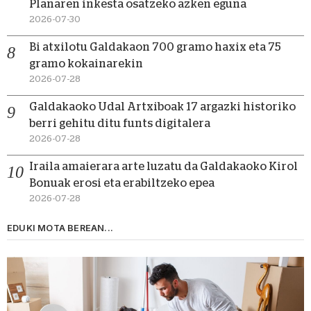
Planaren inkesta osatzeko azken eguna
2026-07-30
Bi atxilotu Galdakaon 700 gramo haxix eta 75
gramo kokainarekin
2026-07-28
Galdakaoko Udal Artxiboak 17 argazki historiko
berri gehitu ditu funts digitalera
2026-07-28
Iraila amaierara arte luzatu da Galdakaoko Kirol
Bonuak erosi eta erabiltzeko epea
2026-07-28
EDUKI MOTA BEREAN...