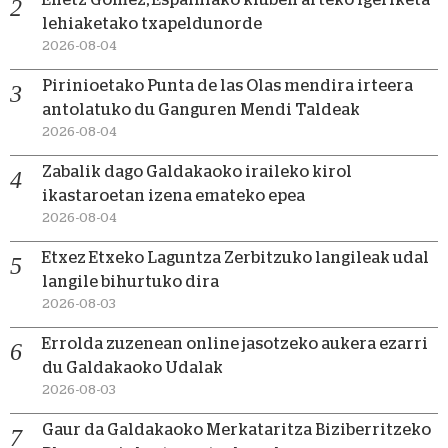
lehiaketako txapeldunorde
2026-08-04
Pirinioetako Punta de las Olas mendira irteera
antolatuko du Ganguren Mendi Taldeak
2026-08-04
Zabalik dago Galdakaoko iraileko kirol
ikastaroetan izena emateko epea
2026-08-04
Etxez Etxeko Laguntza Zerbitzuko langileak udal
langile bihurtuko dira
2026-08-03
Errolda zuzenean online jasotzeko aukera ezarri
du Galdakaoko Udalak
2026-08-03
Gaur da Galdakaoko Merkataritza Biziberritzeko