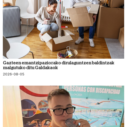
Gazteen emantzipaziorako dirulaguntzen baldintzak
malgutuko ditu Galdakaok
2026-08-05