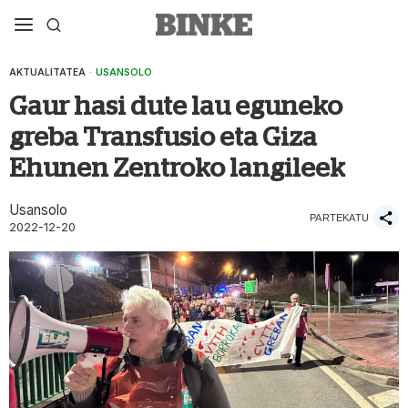
AKTUALITATEA
·
USANSOLO
Gaur hasi dute lau eguneko
greba Transfusio eta Giza
Ehunen Zentroko langileek
Usansolo
PARTEKATU
2022-12-20