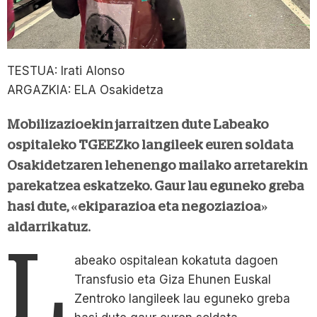
TESTUA: Irati Alonso
ARGAZKIA: ELA Osakidetza
Mobilizazioekin jarraitzen dute Labeako
ospitaleko TGEEZko langileek euren soldata
Osakidetzaren lehenengo mailako arretarekin
parekatzea eskatzeko. Gaur lau eguneko greba
hasi dute, «ekiparazioa eta negoziazioa»
aldarrikatuz.
L
abeako ospitalean kokatuta dagoen
Transfusio eta Giza Ehunen Euskal
Zentroko langileek lau eguneko greba