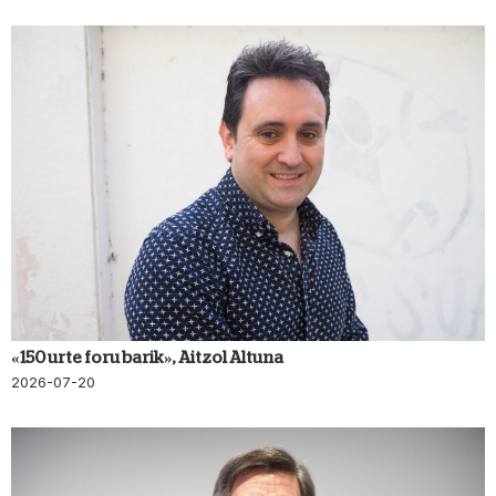
«150 urte foru barik», Aitzol Altuna
2026-07-20