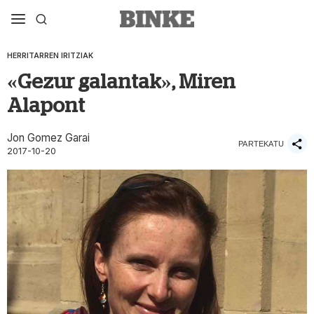
HERRITARREN IRITZIAK
«Gezur galantak», Miren
Alapont
Jon Gomez Garai
PARTEKATU
2017-10-20