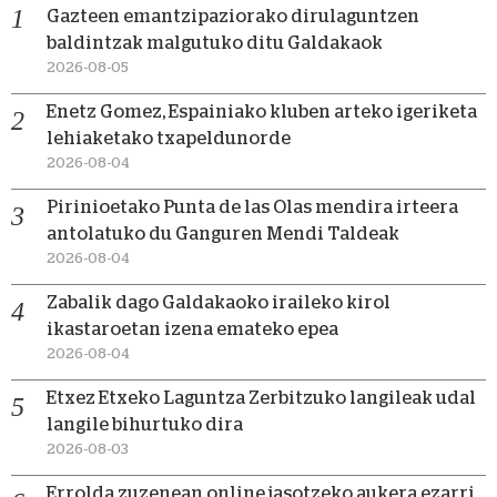
Gazteen emantzipaziorako dirulaguntzen
baldintzak malgutuko ditu Galdakaok
2026-08-05
Enetz Gomez, Espainiako kluben arteko igeriketa
lehiaketako txapeldunorde
2026-08-04
Pirinioetako Punta de las Olas mendira irteera
antolatuko du Ganguren Mendi Taldeak
2026-08-04
Zabalik dago Galdakaoko iraileko kirol
ikastaroetan izena emateko epea
2026-08-04
Etxez Etxeko Laguntza Zerbitzuko langileak udal
langile bihurtuko dira
2026-08-03
Errolda zuzenean online jasotzeko aukera ezarri