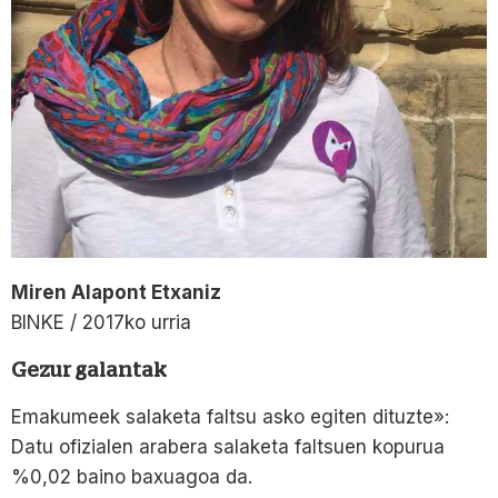
Miren Alapont Etxaniz
BINKE / 2017ko urria
Gezur galantak
Emakumeek salaketa faltsu asko egiten dituzte»:
Datu ofizialen arabera salaketa faltsuen kopurua
%0,02 baino baxuagoa da.