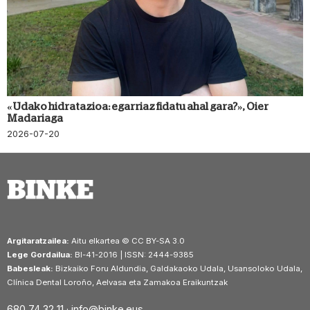
«Udako hidratazioa: egarriaz fidatu ahal gara?», Oier
Madariaga
2026-07-20
Argitaratzailea:
Aitu elkartea © CC BY-SA 3.0
Lege Gordailua:
BI-41-2016 | ISSN: 2444-9385
Babesleak:
Bizkaiko Foru Aldundia, Galdakaoko Udala, Usansoloko Udala,
Clínica Dental Loroño, Aelvasa eta Zamakoa Eraikuntzak
680 74 32 11 ·
info@binke.eus