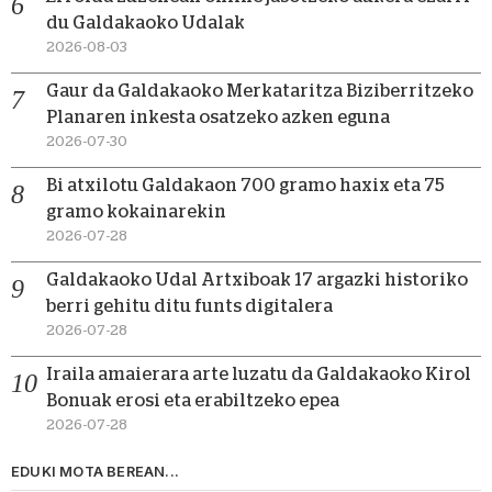
du Galdakaoko Udalak
2026-08-03
Gaur da Galdakaoko Merkataritza Biziberritzeko
Planaren inkesta osatzeko azken eguna
2026-07-30
Bi atxilotu Galdakaon 700 gramo haxix eta 75
gramo kokainarekin
2026-07-28
Galdakaoko Udal Artxiboak 17 argazki historiko
berri gehitu ditu funts digitalera
2026-07-28
Iraila amaierara arte luzatu da Galdakaoko Kirol
Bonuak erosi eta erabiltzeko epea
2026-07-28
EDUKI MOTA BEREAN...