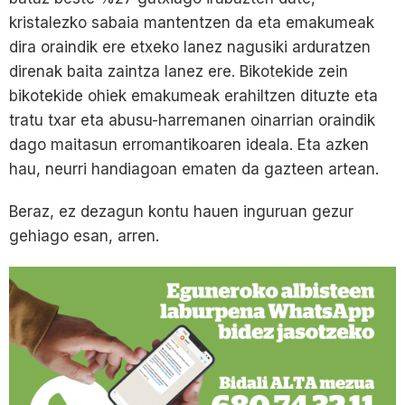
kristalezko sabaia mantentzen da eta emakumeak
dira oraindik ere etxeko lanez nagusiki arduratzen
direnak baita zaintza lanez ere. Bikotekide zein
bikotekide ohiek emakumeak erahiltzen dituzte eta
tratu txar eta abusu-harremanen oinarrian oraindik
dago maitasun erromantikoaren ideala. Eta azken
hau, neurri handiagoan ematen da gazteen artean.
Beraz, ez dezagun kontu hauen inguruan gezur
gehiago esan, arren.