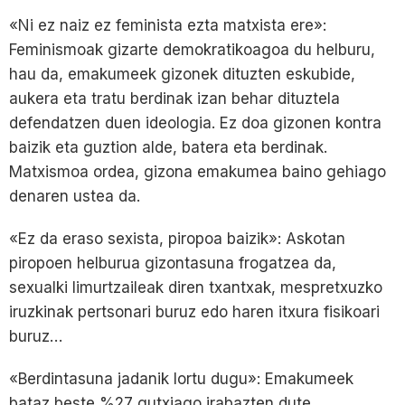
«Ni ez naiz ez feminista ezta matxista ere»:
Feminismoak gizarte demokratikoagoa du helburu,
hau da, emakumeek gizonek dituzten eskubide,
aukera eta tratu berdinak izan behar dituztela
defendatzen duen ideologia. Ez doa gizonen kontra
baizik eta guztion alde, batera eta berdinak.
Matxismoa ordea, gizona emakumea baino gehiago
denaren ustea da.
«Ez da eraso sexista, piropoa baizik»: Askotan
piropoen helburua gizontasuna frogatzea da,
sexualki limurtzaileak diren txantxak, mespretxuzko
iruzkinak pertsonari buruz edo haren itxura fisikoari
buruz…
«Berdintasuna jadanik lortu dugu»: Emakumeek
bataz beste %27 gutxiago irabazten dute,