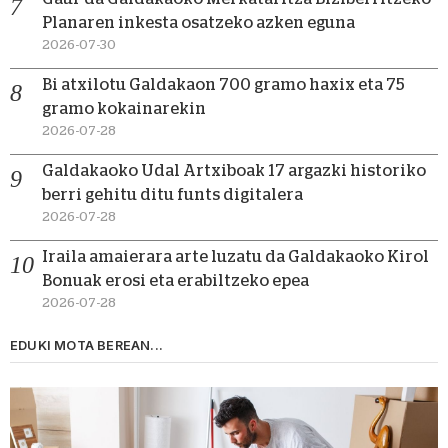
Planaren inkesta osatzeko azken eguna
2026-07-30
Bi atxilotu Galdakaon 700 gramo haxix eta 75
gramo kokainarekin
2026-07-28
Galdakaoko Udal Artxiboak 17 argazki historiko
berri gehitu ditu funts digitalera
2026-07-28
Iraila amaierara arte luzatu da Galdakaoko Kirol
Bonuak erosi eta erabiltzeko epea
2026-07-28
EDUKI MOTA BEREAN...