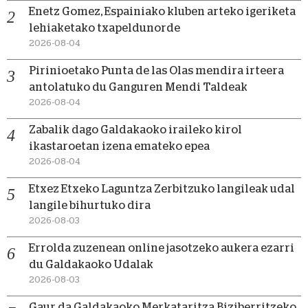
Enetz Gomez, Espainiako kluben arteko igeriketa
lehiaketako txapeldunorde
2026-08-04
Pirinioetako Punta de las Olas mendira irteera
antolatuko du Ganguren Mendi Taldeak
2026-08-04
Zabalik dago Galdakaoko iraileko kirol
ikastaroetan izena emateko epea
2026-08-04
Etxez Etxeko Laguntza Zerbitzuko langileak udal
langile bihurtuko dira
2026-08-03
Errolda zuzenean online jasotzeko aukera ezarri
du Galdakaoko Udalak
2026-08-03
Gaur da Galdakaoko Merkataritza Biziberritzeko