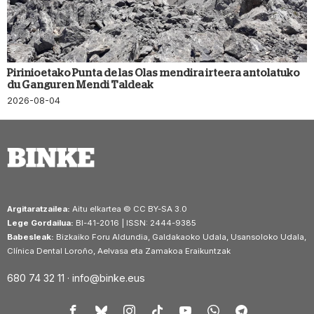
Pirinioetako Punta de las Olas mendira irteera antolatuko
du Ganguren Mendi Taldeak
2026-08-04
Argitaratzailea:
Aitu elkartea © CC BY-SA 3.0
Lege Gordailua:
BI-41-2016 | ISSN: 2444-9385
Babesleak:
Bizkaiko Foru Aldundia, Galdakaoko Udala, Usansoloko Udala,
Clínica Dental Loroño, Aelvasa eta Zamakoa Eraikuntzak
680 74 32 11 ·
info@binke.eus