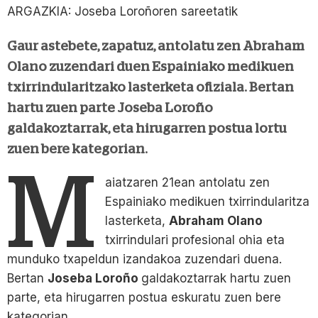
ARGAZKIA: Joseba Loroñoren sareetatik
Gaur astebete, zapatuz, antolatu zen Abraham
Olano zuzendari duen Espainiako medikuen
txirrindularitzako lasterketa ofiziala. Bertan
hartu zuen parte Joseba Loroño
galdakoztarrak, eta hirugarren postua lortu
zuen bere kategorian.
M
aiatzaren 21ean antolatu zen
Espainiako medikuen txirrindularitza
lasterketa,
Abraham Olano
txirrindulari profesional ohia eta
munduko txapeldun izandakoa zuzendari duena.
Bertan
Joseba Loroño
galdakoztarrak hartu zuen
parte, eta hirugarren postua eskuratu zuen bere
kategorian.