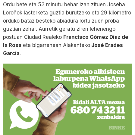
Ordu bete eta 53 minutu behar izan zituen Joseba
Loroñok lasterketa guztia burutzeko eta 29 kilometro
orduko bataz besteko abiadura lortu zuen proba
guztian zehar. Aurretik geratu ziren lehenengo
postuan Ciudad Realeko
Francisco Gómez Díaz de
la Rosa
eta bigarrenean Alakanteko
José Erades
García
.