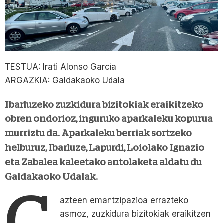
TESTUA: Irati Alonso García
ARGAZKIA: Galdakaoko Udala
Ibarluzeko zuzkidura bizitokiak eraikitzeko
obren ondorioz, inguruko aparkaleku kopurua
murriztu da. Aparkaleku berriak sortzeko
helburuz, Ibarluze, Lapurdi, Loiolako Ignazio
eta Zabalea kaleetako antolaketa aldatu du
Galdakaoko Udalak.
G
azteen emantzipazioa errazteko
asmoz, zuzkidura bizitokiak eraikitzen