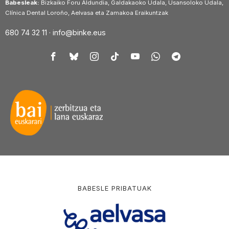
Babesleak:
Bizkaiko Foru Aldundia, Galdakaoko Udala, Usansoloko Udala,
Clínica Dental Loroño, Aelvasa eta Zamakoa Eraikuntzak
680 74 32 11 ·
info@binke.eus
BABESLE PRIBATUAK