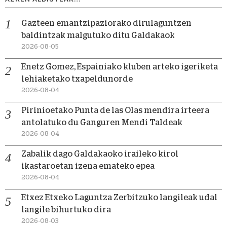
Gazteen emantzipaziorako dirulaguntzen
baldintzak malgutuko ditu Galdakaok
2026-08-05
Enetz Gomez, Espainiako kluben arteko igeriketa
lehiaketako txapeldunorde
2026-08-04
Pirinioetako Punta de las Olas mendira irteera
antolatuko du Ganguren Mendi Taldeak
2026-08-04
Zabalik dago Galdakaoko iraileko kirol
ikastaroetan izena emateko epea
2026-08-04
Etxez Etxeko Laguntza Zerbitzuko langileak udal
langile bihurtuko dira
2026-08-03