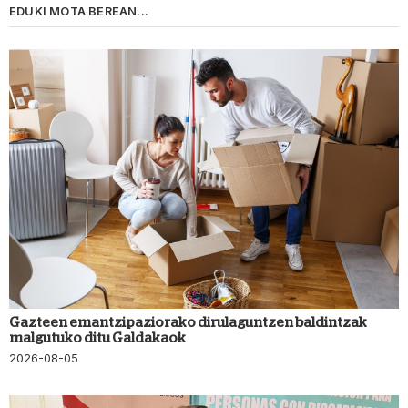
EDUKI MOTA BEREAN...
Gazteen emantzipaziorako dirulaguntzen baldintzak
malgutuko ditu Galdakaok
2026-08-05