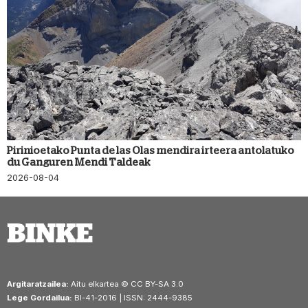
Pirinioetako Punta de las Olas mendira irteera antolatuko
du Ganguren Mendi Taldeak
2026-08-04
Argitaratzailea:
Aitu elkartea © CC BY-SA 3.0
Lege Gordailua:
BI-41-2016 | ISSN: 2444-9385