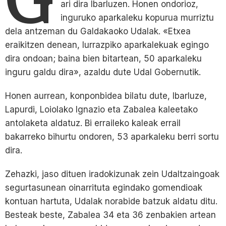
ari dira Ibarluzen. Honen ondorioz,
inguruko aparkaleku kopurua murriztu
dela antzeman du Galdakaoko Udalak. «Etxea
eraikitzen denean, lurrazpiko aparkalekuak egingo
dira ondoan; baina bien bitartean, 50 aparkaleku
inguru galdu dira», azaldu dute Udal Gobernutik.
Honen aurrean, konponbidea bilatu dute, Ibarluze,
Lapurdi, Loiolako Ignazio eta Zabalea kaleetako
antolaketa aldatuz. Bi erraileko kaleak errail
bakarreko bihurtu ondoren, 53 aparkaleku berri sortu
dira.
Zehazki, jaso dituen iradokizunak zein Udaltzaingoak
segurtasunean oinarrituta egindako gomendioak
kontuan hartuta, Udalak norabide batzuk aldatu ditu.
Besteak beste, Zabalea 34 eta 36 zenbakien artean