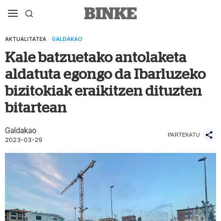
AKTUALITATEA
·
GALDAKAO
Kale batzuetako antolaketa
aldatuta egongo da Ibarluzeko
bizitokiak eraikitzen dituzten
bitartean
Galdakao
PARTEKATU
2023-03-29