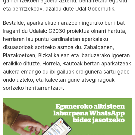
gainontzekoen egoera aztertu, beharretara egokitu
eta berritzekoa», azaldu dute Udal Gobernutik.
Bestalde, aparkalekuen arazoen inguruko berri bat
iragarri du Udalak: G2030 proiektua oinarri hartuta,
herriaren lau puntu kardinaletan aparkaleku
disuasorioak sortzeko asmoa du. Zabalganen,
Plazakoetxen, Bizkai kalean eta Ibarluzerako igoeran
eraikiko dituzte. Horrela, «autoak bertan aparkatzeak
aukera emango du ibilgailuak erdigunera sartu gabe
ondo uzteko, eta kaleetan gune atseginagoak
sortzeko herritarrentzat».