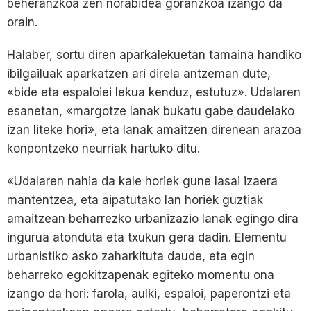
beheranzkoa zen norabidea goranzkoa izango da
orain.
Halaber, sortu diren aparkalekuetan tamaina handiko
ibilgailuak aparkatzen ari direla antzeman dute,
«bide eta espaloiei lekua kenduz, estutuz». Udalaren
esanetan, «margotze lanak bukatu gabe daudelako
izan liteke hori», eta lanak amaitzen direnean arazoa
konpontzeko neurriak hartuko ditu.
«Udalaren nahia da kale horiek gune lasai izaera
mantentzea, eta aipatutako lan horiek guztiak
amaitzean beharrezko urbanizazio lanak egingo dira
ingurua atonduta eta txukun gera dadin. Elementu
urbanistiko asko zaharkituta daude, eta egin
beharreko egokitzapenak egiteko momentu ona
izango da hori: farola, aulki, espaloi, paperontzi eta