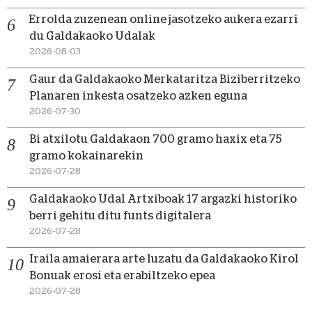
Errolda zuzenean online jasotzeko aukera ezarri
du Galdakaoko Udalak
2026-08-03
Gaur da Galdakaoko Merkataritza Biziberritzeko
Planaren inkesta osatzeko azken eguna
2026-07-30
Bi atxilotu Galdakaon 700 gramo haxix eta 75
gramo kokainarekin
2026-07-28
Galdakaoko Udal Artxiboak 17 argazki historiko
berri gehitu ditu funts digitalera
2026-07-28
Iraila amaierara arte luzatu da Galdakaoko Kirol
Bonuak erosi eta erabiltzeko epea
2026-07-28