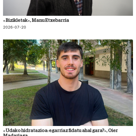
«Bizikletak», Manu Etxebarria
2026-07-20
«Udako hidratazioa: egarriaz fidatu ahal gara?», Oier
Madariaga