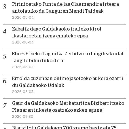
Pirinioetako Punta de las Olas mendira irteera
antolatuko du Ganguren Mendi Taldeak
2026-08-04
Zabalik dago Galdakaoko iraileko kirol
ikastaroetan izena emateko epea
2026-08-04
Etxez Etxeko Laguntza Zerbitzuko langileak udal
langile bihurtuko dira
2026-08-03
Errolda zuzenean online jasotzeko aukera ezarri
du Galdakaoko Udalak
2026-08-03
Gaur da Galdakaoko Merkataritza Biziberritzeko
Planaren inkesta osatzeko azken eguna
2026-07-30
Bi atxilotu Galdakaon 700 gramo haxix eta 75