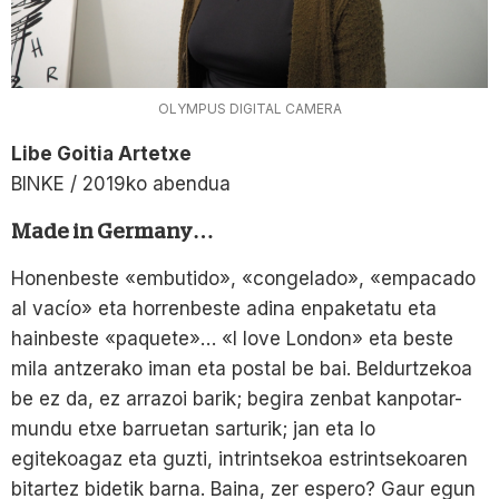
OLYMPUS DIGITAL CAMERA
Libe Goitia Artetxe
BINKE / 2019ko abendua
Made in Germany…
Honenbeste «embutido», «congelado», «empacado
al vacío» eta horrenbeste adina enpaketatu eta
hainbeste «paquete»… «I love London» eta beste
mila antzerako iman eta postal be bai. Beldurtzekoa
be ez da, ez arrazoi barik; begira zenbat kanpotar-
mundu etxe barruetan sarturik; jan eta lo
egitekoagaz eta guzti, intrintsekoa estrintsekoaren
bitartez bidetik barna. Baina, zer espero? Gaur egun