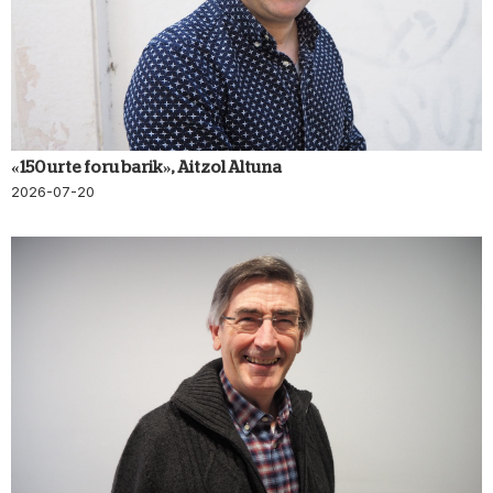
«150 urte foru barik», Aitzol Altuna
2026-07-20