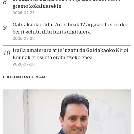
gramo kokainarekin
2026-07-28
Galdakaoko Udal Artxiboak 17 argazki historiko
berri gehitu ditu funts digitalera
2026-07-28
Iraila amaierara arte luzatu da Galdakaoko Kirol
Bonuak erosi eta erabiltzeko epea
2026-07-28
EDUKI MOTA BEREAN...