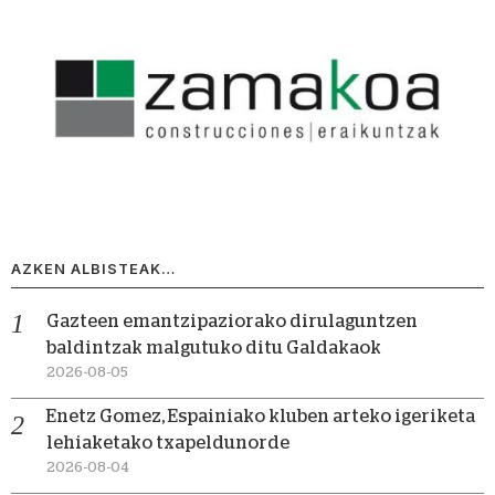
AZKEN ALBISTEAK…
Gazteen emantzipaziorako dirulaguntzen
baldintzak malgutuko ditu Galdakaok
2026-08-05
Enetz Gomez, Espainiako kluben arteko igeriketa
lehiaketako txapeldunorde
2026-08-04