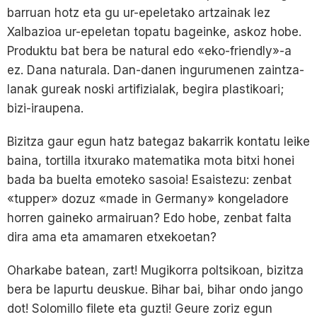
barruan hotz eta gu ur-epeletako artzainak lez
Xalbazioa ur-epeletan topatu bageinke, askoz hobe.
Produktu bat bera be natural edo «eko-friendly»-a
ez. Dana naturala. Dan-danen ingurumenen zaintza-
lanak gureak noski artifizialak, begira plastikoari;
bizi-iraupena.
Bizitza gaur egun hatz bategaz bakarrik kontatu leike
baina, tortilla itxurako matematika mota bitxi honei
bada ba buelta emoteko sasoia! Esaistezu: zenbat
«tupper» dozuz «made in Germany» kongeladore
horren gaineko armairuan? Edo hobe, zenbat falta
dira ama eta amamaren etxekoetan?
Oharkabe batean, zart! Mugikorra poltsikoan, bizitza
bera be lapurtu deuskue. Bihar bai, bihar ondo jango
dot! Solomillo filete eta guzti! Geure zoriz egun