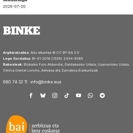
2026-07-20
Argitaratzailea:
Aitu elkartea © CC BY-SA 3.0
Lege Gordailua:
BI-41-2016 | ISSN: 2444-9385
Babesleak:
Bizkaiko Foru Aldundia, Galdakaoko Udala, Usansoloko Udala,
Clínica Dental Loroño, Aelvasa eta Zamakoa Eraikuntzak
680 74 32 11 ·
info@binke.eus