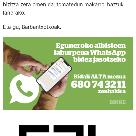
bizitza zera omen da: tomatedun makarroi batzuk
lanerako.
Eta gu, Barbantxotxoak.