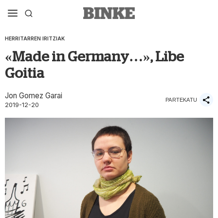
HERRITARREN IRITZIAK
«Made in Germany…», Libe
Goitia
Jon Gomez Garai
PARTEKATU
2019-12-20