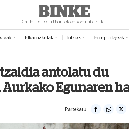
Galdakaoko eta Usansoloko komunikabidea
isteak
Elkarrizketak
Iritziak
Erreportajeak
zaldia antolatu du
n Aurkako Egunaren ha
Partekatu