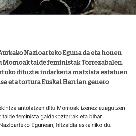
n Aurkako Nazioarteko Eguna da eta honen
du Momoak talde feministak Torrezabalen.
tuko dituzte: indarkeria matxista estatuen
a eta tortura Euskal Herrian genero
 ekintza antolatzen ditu Momoak izenez ezagutzen
alde feminista galdakoztarrak eta bihar,
Nazioarteko Egunean, hitzaldia eskainiko du.