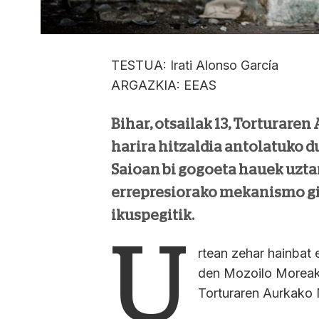
TESTUA: Irati Alonso García
ARGAZKIA: EEAS
Bihar, otsailak 13, Torturare
harira hitzaldia antolatuko 
Saioan bi gogoeta hauek uztar
errepresiorako mekanismo gis
ikuspegitik.
U
rtean zehar hainbat
den Mozoilo Moreak t
Torturaren Aurkako 