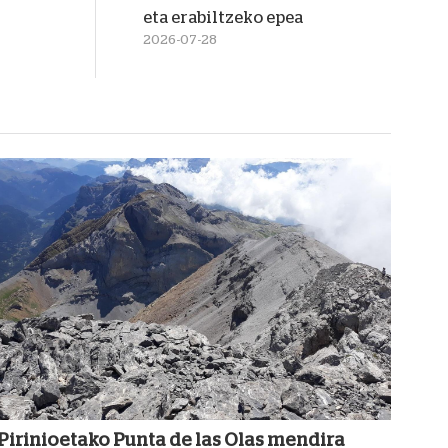
eta erabiltzeko epea
2026-07-28
Pirinioetako Punta de las Olas mendira