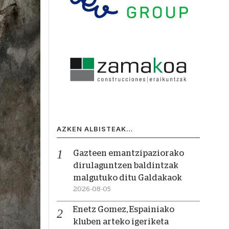
AZKEN ALBISTEAK…
Gazteen emantzipaziorako
dirulaguntzen baldintzak
malgutuko ditu Galdakaok
2026-08-05
Enetz Gomez, Espainiako
kluben arteko igeriketa