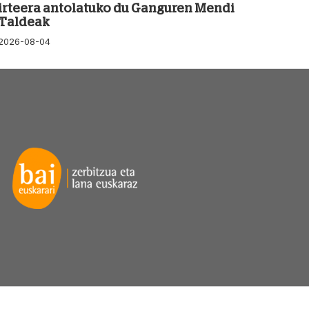
irteera antolatuko du Ganguren Mendi
Taldeak
2026-08-04