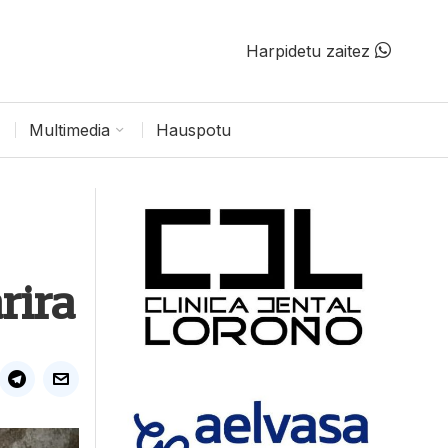
Harpidetu zaitez
Multimedia
Hauspotu
rira