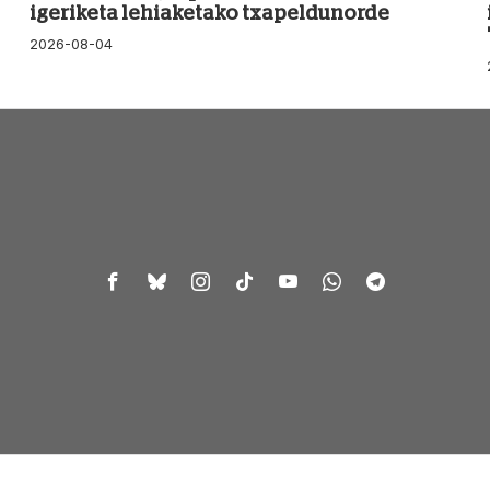
igeriketa lehiaketako txapeldunorde
2026-08-04