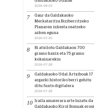
Galdakaoko Udalak
2026-08-03
Gaur da Galdakaoko
Merkataritza Biziberritzeko
Planaren inkesta osatzeko
azken eguna
2026-07-30
Bi atxilotu Galdakaon 700
gramo haxix eta 75 gramo
kokainarekin
2026-07-28
Galdakaoko Udal Artxiboak 17
argazki historiko berri gehitu
ditu funts digitalera
2026-07-28
Iraila amaierara arte luzatu da
Galdakaoko Kirol Bonuak erosi