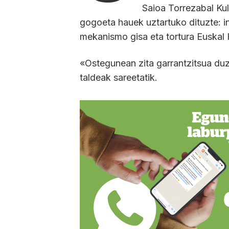
Saioa Torrezabal Kul
gogoeta hauek uztartuko dituzte: i
mekanismo gisa eta tortura Euskal 
«Ostegunean zita garrantzitsua duzu
taldeak sareetatik.