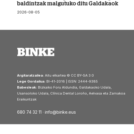
baldintzak malgutuko ditu Galdakaok
2026-08-05
Argitaratzailea:
Aitu elkartea © CC BY-SA 3.0
Lege Gordailua:
BI-41-2016 | ISSN: 2444-9385
Babesleak:
Bizkaiko Foru Aldundia, Galdakaoko Udala,
Usansoloko Udala, Clínica Dental Loroño, Aelvasa eta Zamakoa
Eraikuntzak
680 74 32 11 ·
info@binke.eus