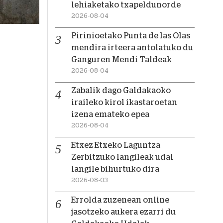
lehiaketako txapeldunorde
2026-08-04
Pirinioetako Punta de las Olas
mendira irteera antolatuko du
Ganguren Mendi Taldeak
2026-08-04
Zabalik dago Galdakaoko
iraileko kirol ikastaroetan
izena emateko epea
2026-08-04
Etxez Etxeko Laguntza
Zerbitzuko langileak udal
langile bihurtuko dira
2026-08-03
Errolda zuzenean online
jasotzeko aukera ezarri du