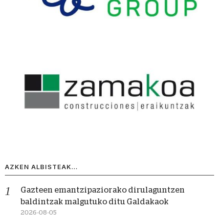
AZKEN ALBISTEAK…
Gazteen emantzipaziorako dirulaguntzen
baldintzak malgutuko ditu Galdakaok
2026-08-05