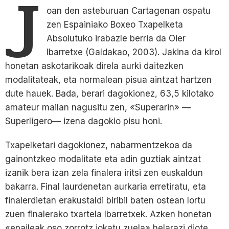
J
oan den asteburuan Cartagenan ospatu
zen Espainiako Boxeo Txapelketa
Absolutuko irabazle berria da Oier
Ibarretxe (Galdakao, 2003). Jakina da kirol
honetan askotarikoak direla aurki daitezken
modalitateak, eta normalean pisua aintzat hartzen
dute hauek. Bada, berari dagokionez, 63,5 kilotako
amateur mailan nagusitu zen, «Superarin» —
Superligero— izena dagokio pisu honi.
Txapelketari dagokionez, nabarmentzekoa da
gainontzkeo modalitate eta adin guztiak aintzat
izanik bera izan zela finalera iritsi zen euskaldun
bakarra. Final laurdenetan aurkaria erretiratu, eta
finalerdietan erakustaldi biribil baten ostean lortu
zuen finalerako txartela Ibarretxek. Azken honetan
«epaileak oso zorrotz jokatu zuela» helarazi diote