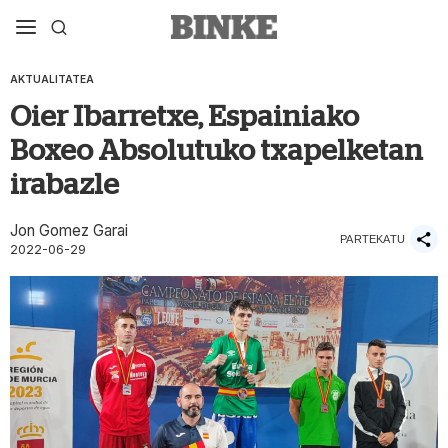
AKTUALITATEA
Oier Ibarretxe, Espainiako
Boxeo Absolutuko txapelketan
irabazle
Jon Gomez Garai
PARTEKATU
2022-06-29