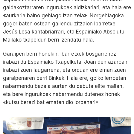
galdakoztarraren ingurukoek aldizkariari, eta hala ere
«aurkaria baino gehiago izan zela». Norgehiagoka
gogor baten ostean gailendu zitzaion Ibarretxe
Jesús Lesa kantabriarrari, eta Espainiako Absolutu
Mailako txapeldun berri izendatu hala.
Garaipen berri honekin, Ibarretxek bosgarrenez
irabazi du Espainiako Txapelketa. Joan den azaroan
irabazi zuen laugarrena, eta orduan ere eman zuen
garaipenaren berri Binkek. Hala ere, goiko lerroetan
nabarmendu bezala aurten du debuta elite mailan,
eta bere ingurukoek nabarmendu dutenez honek
«kutsu berezi bat ematen dio lorpenari».