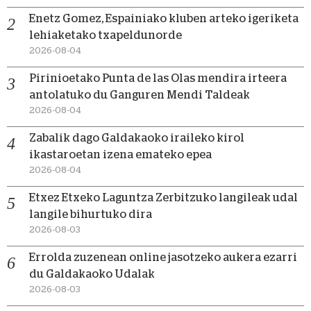
Enetz Gomez, Espainiako kluben arteko igeriketa
lehiaketako txapeldunorde
2026-08-04
Pirinioetako Punta de las Olas mendira irteera
antolatuko du Ganguren Mendi Taldeak
2026-08-04
Zabalik dago Galdakaoko iraileko kirol
ikastaroetan izena emateko epea
2026-08-04
Etxez Etxeko Laguntza Zerbitzuko langileak udal
langile bihurtuko dira
2026-08-03
Errolda zuzenean online jasotzeko aukera ezarri
du Galdakaoko Udalak
2026-08-03