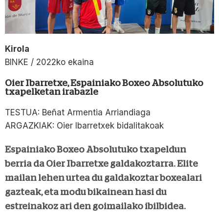
Kirola
BINKE / 2022ko ekaina
Oier Ibarretxe, Espainiako Boxeo Absolutuko
txapelketan irabazle
TESTUA: Beñat Armentia Arriandiaga
ARGAZKIAK: Oier Ibarretxek bidalitakoak
Espainiako Boxeo Absolutuko txapeldun
berria da Oier Ibarretxe galdakoztarra. Elite
mailan lehen urtea du galdakoztar boxealari
gazteak, eta modu bikainean hasi du
estreinakoz ari den goimailako ibilbidea.