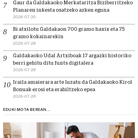
Gaur da Galdakaoko Merkataritza Biziberritzeko
Planaren inkesta osatzeko azken eguna
2026-07-30
Bi atxilotu Galdakaon 700 gramo haxix eta 75
gramo kokainarekin
2026-07-28
Galdakaoko Udal Artxiboak 17 argazki historiko
berri gehitu ditu funts digitalera
2026-07-28
Iraila amaierara arte luzatu da Galdakaoko Kirol
Bonuak erosi eta erabiltzeko epea
2026-07-28
EDUKI MOTA BEREAN...