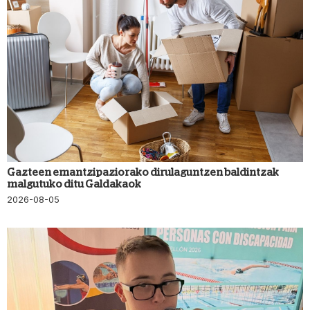
Gazteen emantzipaziorako dirulaguntzen baldintzak
malgutuko ditu Galdakaok
2026-08-05