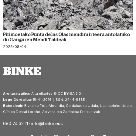
Pirinioetako Punta de las Olas mendira irteera antolatuko
du Ganguren Mendi Taldeak
2026-08-04
Argitaratzailea:
Aitu elkartea © CC BY-SA 3.0
Lege Gordailua:
BI-41-2016 | ISSN: 2444-9385
Babesleak:
Bizkaiko Foru Aldundia, Galdakaoko Udala, Usansoloko Udala,
Clínica Dental Loroño, Aelvasa eta Zamakoa Eraikuntzak
680 74 32 11 ·
info@binke.eus