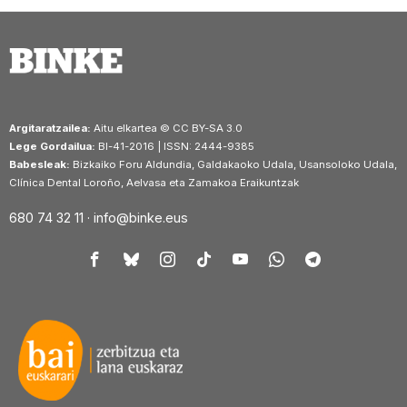
Argitaratzailea:
Aitu elkartea © CC BY-SA 3.0
Lege Gordailua:
BI-41-2016 | ISSN: 2444-9385
Babesleak:
Bizkaiko Foru Aldundia, Galdakaoko Udala, Usansoloko Udala,
Clínica Dental Loroño, Aelvasa eta Zamakoa Eraikuntzak
680 74 32 11 ·
info@binke.eus