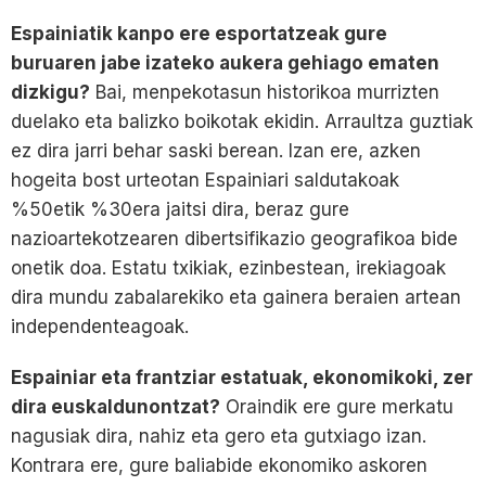
Espainiatik kanpo ere esportatzeak gure
buruaren jabe izateko aukera gehiago ematen
dizkigu?
Bai, menpekotasun historikoa murrizten
duelako eta balizko boikotak ekidin. Arraultza guztiak
ez dira jarri behar saski berean. Izan ere, azken
hogeita bost urteotan Espainiari saldutakoak
%50etik %30era jaitsi dira, beraz gure
nazioartekotzearen dibertsifikazio geografikoa bide
onetik doa. Estatu txikiak, ezinbestean, irekiagoak
dira mundu zabalarekiko eta gainera beraien artean
independenteagoak.
Espainiar eta frantziar estatuak, ekonomikoki, zer
dira euskaldunontzat?
Oraindik ere gure merkatu
nagusiak dira, nahiz eta gero eta gutxiago izan.
Kontrara ere, gure baliabide ekonomiko askoren