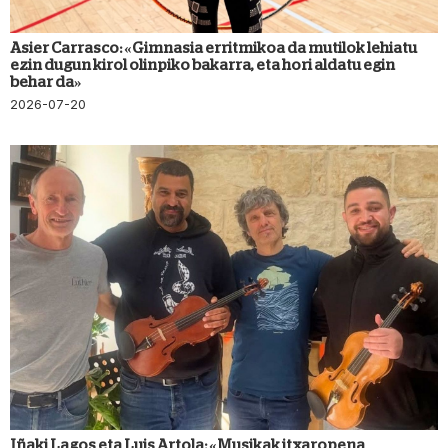
Asier Carrasco: «Gimnasia erritmikoa da mutilok lehiatu
ezin dugun kirol olinpiko bakarra, eta hori aldatu egin
behar da»
2026-07-20
Iñaki Lagos eta Luis Artola: «Musikak itxaropena