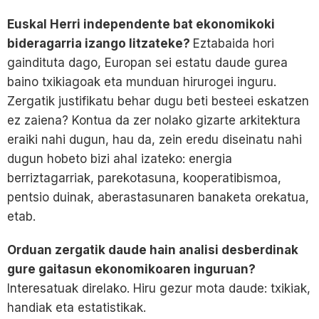
Euskal Herri independente bat ekonomikoki
bideragarria izango litzateke?
Eztabaida hori
gaindituta dago, Europan sei estatu daude gurea
baino txikiagoak eta munduan hirurogei inguru.
Zergatik justifikatu behar dugu beti besteei eskatzen
ez zaiena? Kontua da zer nolako gizarte arkitektura
eraiki nahi dugun, hau da, zein eredu diseinatu nahi
dugun hobeto bizi ahal izateko: energia
berriztagarriak, parekotasuna, kooperatibismoa,
pentsio duinak, aberastasunaren banaketa orekatua,
etab.
Orduan zergatik daude hain analisi desberdinak
gure gaitasun ekonomikoaren inguruan?
Interesatuak direlako. Hiru gezur mota daude: txikiak,
handiak eta estatistikak.