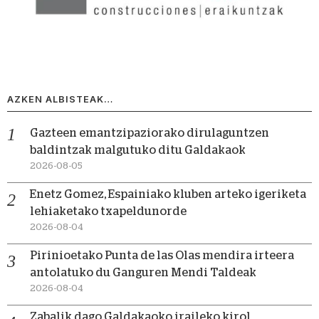
AZKEN ALBISTEAK…
Gazteen emantzipaziorako dirulaguntzen
baldintzak malgutuko ditu Galdakaok
2026-08-05
Enetz Gomez, Espainiako kluben arteko igeriketa
lehiaketako txapeldunorde
2026-08-04
Pirinioetako Punta de las Olas mendira irteera
antolatuko du Ganguren Mendi Taldeak
2026-08-04
Zabalik dago Galdakaoko iraileko kirol