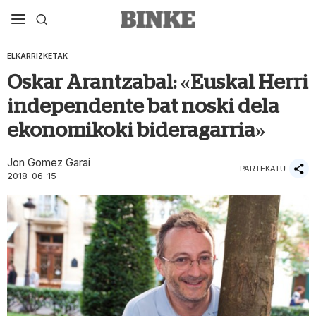
ELKARRIZKETAK
Oskar Arantzabal: «Euskal Herri
independente bat noski dela
ekonomikoki bideragarria»
Jon Gomez Garai
PARTEKATU
2018-06-15