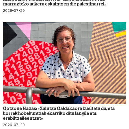
marrazteko aukera eskaintzen die palestinarrei»
2026-07-20
Gotzone Hazas: «Zaintza Galdakaora bueltatu da, eta
horrek hobekuntzak ekarriko ditu langile eta
erabiltzaileentzat»
2026-07-20