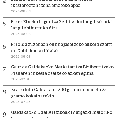
ikastaroetan izena emateko epea
2026-08-04
Etxez Etxeko Laguntza Zerbitzuko langileak udal
langile bihurtuko dira
2026-08-03
Errolda zuzenean online jasotzeko aukera ezarri
du Galdakaoko Udalak
2026-08-03
Gaur da Galdakaoko Merkataritza Biziberritzeko
Planaren inkesta osatzeko azken eguna
2026-07-30
Bi atxilotu Galdakaon 700 gramo haxix eta 75
gramo kokainarekin
2026-07-28
Galdakaoko Udal Artxiboak 17 argazki historiko