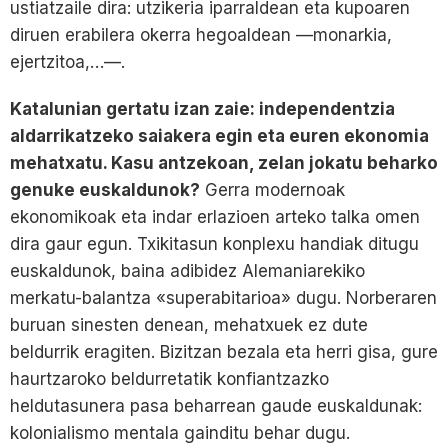
ustiatzaile dira: utzikeria iparraldean eta kupoaren
diruen erabilera okerra hegoaldean —monarkia,
ejertzitoa,…—.
Katalunian gertatu izan zaie: independentzia
aldarrikatzeko saiakera egin eta euren ekonomia
mehatxatu. Kasu antzekoan, zelan jokatu beharko
genuke euskaldunok?
Gerra modernoak
ekonomikoak eta indar erlazioen arteko talka omen
dira gaur egun. Txikitasun konplexu handiak ditugu
euskaldunok, baina adibidez Alemaniarekiko
merkatu-balantza «superabitarioa» dugu. Norberaren
buruan sinesten denean, mehatxuek ez dute
beldurrik eragiten. Bizitzan bezala eta herri gisa, gure
haurtzaroko beldurretatik konfiantzazko
heldutasunera pasa beharrean gaude euskaldunak:
kolonialismo mentala gainditu behar dugu.