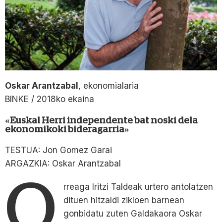
Oskar Arantzabal
, ekonomialaria
BINKE / 2018ko ekaina
«Euskal Herri independente bat noski dela
ekonomikoki bideragarria»
TESTUA: Jon Gomez Garai
ARGAZKIA: Oskar Arantzabal
O
rreaga Iritzi Taldeak urtero antolatzen
dituen hitzaldi zikloen barnean
gonbidatu zuten Galdakaora Oskar