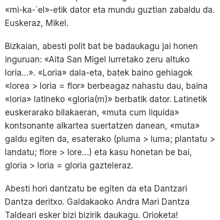
«mi-ka-´el»-etik dator eta mundu guztian zabaldu da.
Euskeraz, Mikel.
Bizkaian, abesti polit bat be badaukagu jai honen
inguruan: «Aita San Migel Iurretako zeru altuko
loria…». «Loria» dala-eta, batek baino gehiagok
«lorea > loria = flor» berbeagaz nahastu dau, baina
«loria» latineko «gloria(m)» berbatik dator. Latinetik
euskerarako bilakaeran, «muta cum liquida»
kontsonante alkartea suertatzen danean, «muta»
galdu egiten da, esaterako (pluma > luma; plantatu >
landatu; flore > lore…) eta kasu honetan be bai,
gloria > loria = gloria gazteleraz.
Abesti hori dantzatu be egiten da eta Dantzari
Dantza deritxo. Galdakaoko Andra Mari Dantza
Taldeari esker bizi bizirik daukagu. Orioketa!