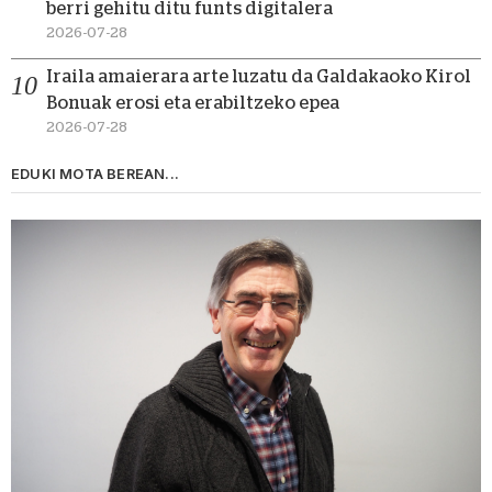
berri gehitu ditu funts digitalera
2026-07-28
Iraila amaierara arte luzatu da Galdakaoko Kirol
Bonuak erosi eta erabiltzeko epea
2026-07-28
EDUKI MOTA BEREAN...