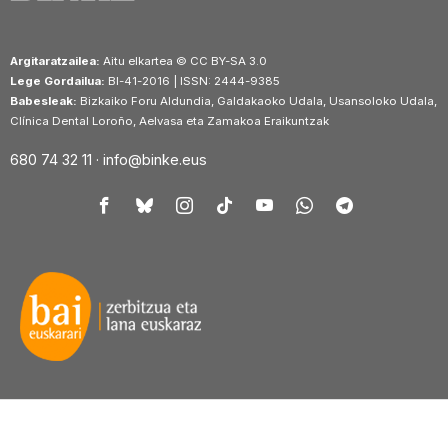
Argitaratzailea:
Aitu elkartea © CC BY-SA 3.0
Lege Gordailua:
BI-41-2016 | ISSN: 2444-9385
Babesleak:
Bizkaiko Foru Aldundia, Galdakaoko Udala, Usansoloko Udala,
Clínica Dental Loroño, Aelvasa eta Zamakoa Eraikuntzak
680 74 32 11 ·
info@binke.eus