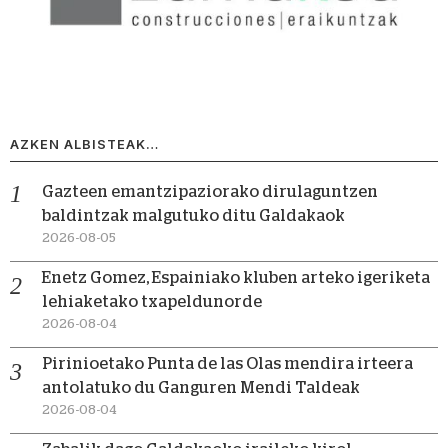
AZKEN ALBISTEAK…
Gazteen emantzipaziorako dirulaguntzen
baldintzak malgutuko ditu Galdakaok
2026-08-05
Enetz Gomez, Espainiako kluben arteko igeriketa
lehiaketako txapeldunorde
2026-08-04
Pirinioetako Punta de las Olas mendira irteera
antolatuko du Ganguren Mendi Taldeak
2026-08-04