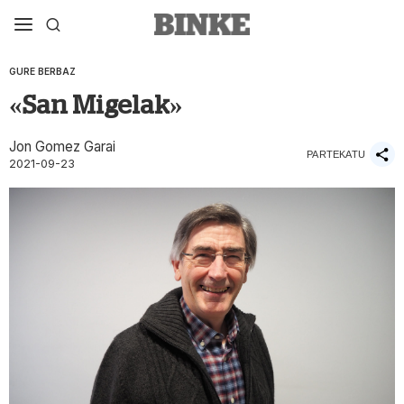
GURE BERBAZ
«San Migelak»
Jon Gomez Garai
PARTEKATU
2021-09-23