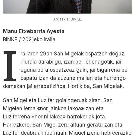
Argazkia: BINKE.
Manu Etxebarria Ayesta
BINKE / 2021eko iraila
I
railaren 29an San Migelak ospatzen doguz.
Plurala darabilgu, izan be, lehenagotik, jai
eguna bera ospatzeaz gain, jai bigarrena be
ospatu izan da auzune mailan eta hurrengo
domekan jai errepetiziñoa. Hortik ba, San Migelak.
San Migel eta Luzifer goiaingeruak ziran. San
Migelen lema «nor jainkoa lakoa» zan eta
Luziferrena «nor ni lakoa» harrokeriak jota.
Harrezkero, San Migel zeru altuan geratu zan eta
Luzifer deabrua inpernuan. Miguel izena hebreerazko