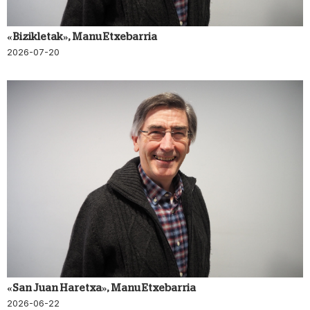
«Bizikletak», Manu Etxebarria
2026-07-20
«San Juan Haretxa», Manu Etxebarria
2026-06-22