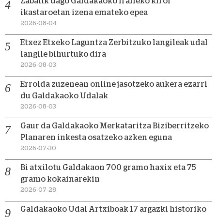
Zabalik dago Galdakaoko iraileko kirol
ikastaroetan izena emateko epea
2026-08-04
Etxez Etxeko Laguntza Zerbitzuko langileak udal
langile bihurtuko dira
2026-08-03
Errolda zuzenean online jasotzeko aukera ezarri
du Galdakaoko Udalak
2026-08-03
Gaur da Galdakaoko Merkataritza Biziberritzeko
Planaren inkesta osatzeko azken eguna
2026-07-30
Bi atxilotu Galdakaon 700 gramo haxix eta 75
gramo kokainarekin
2026-07-28
Galdakaoko Udal Artxiboak 17 argazki historiko