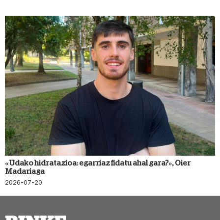
«Udako hidratazioa: egarriaz fidatu ahal gara?», Oier
Madariaga
2026-07-20