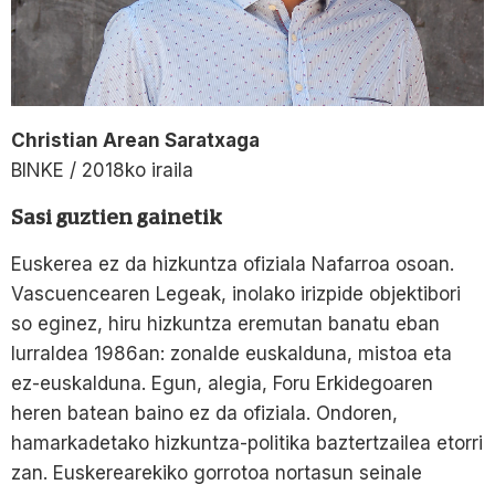
Christian Arean Saratxaga
BINKE / 2018ko iraila
Sasi guztien gainetik
Euskerea ez da hizkuntza ofiziala Nafarroa osoan.
Vascuencearen Legeak, inolako irizpide objektibori
so eginez, hiru hizkuntza eremutan banatu eban
lurraldea 1986an: zonalde euskalduna, mistoa eta
ez-euskalduna. Egun, alegia, Foru Erkidegoaren
heren batean baino ez da ofiziala. Ondoren,
hamarkadetako hizkuntza-politika baztertzailea etorri
zan. Euskerearekiko gorrotoa nortasun seinale