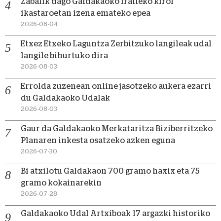
Zabalik dago Galdakaoko iraileko kirol
ikastaroetan izena emateko epea
2026-08-04
Etxez Etxeko Laguntza Zerbitzuko langileak udal
langile bihurtuko dira
2026-08-03
Errolda zuzenean online jasotzeko aukera ezarri
du Galdakaoko Udalak
2026-08-03
Gaur da Galdakaoko Merkataritza Biziberritzeko
Planaren inkesta osatzeko azken eguna
2026-07-30
Bi atxilotu Galdakaon 700 gramo haxix eta 75
gramo kokainarekin
2026-07-28
Galdakaoko Udal Artxiboak 17 argazki historiko