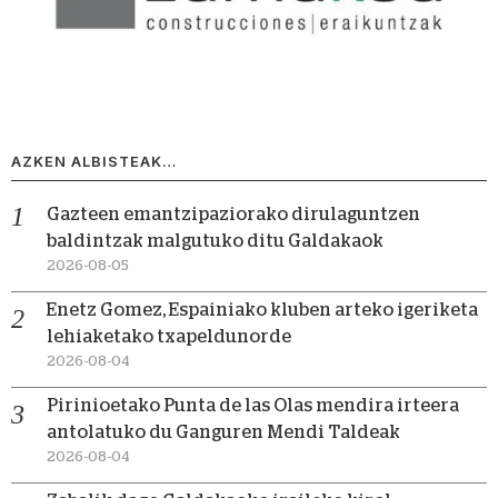
AZKEN ALBISTEAK…
Gazteen emantzipaziorako dirulaguntzen
baldintzak malgutuko ditu Galdakaok
2026-08-05
Enetz Gomez, Espainiako kluben arteko igeriketa
lehiaketako txapeldunorde
2026-08-04
Pirinioetako Punta de las Olas mendira irteera
antolatuko du Ganguren Mendi Taldeak
2026-08-04