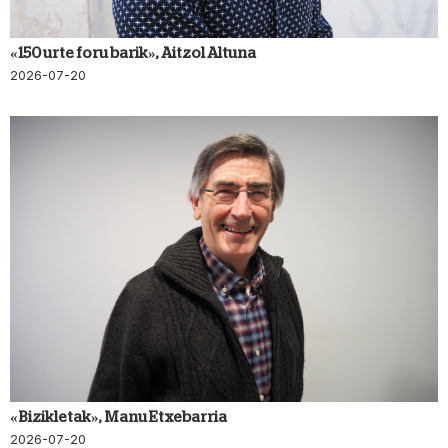
«150 urte foru barik», Aitzol Altuna
2026-07-20
«Bizikletak», Manu Etxebarria
2026-07-20