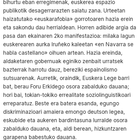
bihurtu eban erregimenak, euskerea espazio
publikotik desagerrarazten saiatu zana. Urteetan
haizatutako «euskarafobia» gorrotoaren hazia erein
eta sakondu dau herrialdean. Horren adibide argia da
pasa dan ekainaren 2ko manifestazioa: milaka lagun
euskerearen aurka Iruñeko kaleetan «en Navarra se
habla castellano» oihuen artean. Hazia ereinda,
aldaketaren gobernuak eginiko zenbait urratsek
bazterrak harrotu dauz, bereziki espainolismo
sutsuarenak. Aurretik, oraindik, Euskera Lege barri
bat, berau Foru Erkidego osora zabalduko dauana;
hori bai, tokian-tokiko errealitate soziolinguistikoari
erreparatuz. Beste era batera esanda, egungo
diskriminazioari amaiera emongo deutson legea,
eskubide eta aukeren bardintasuna lurralde osora
zabalduko dauana, eta, aldi berean, hizkuntzaren
garapena babestuko dauana.