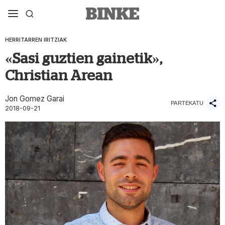
HERRITARREN IRITZIAK
«Sasi guztien gainetik»,
Christian Arean
Jon Gomez Garai
PARTEKATU
2018-09-21