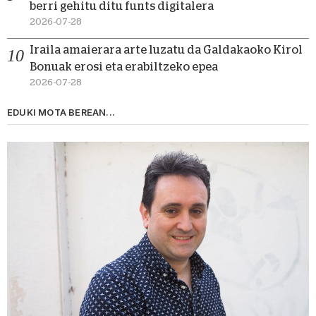
berri gehitu ditu funts digitalera
2026-07-28
Iraila amaierara arte luzatu da Galdakaoko Kirol
Bonuak erosi eta erabiltzeko epea
2026-07-28
EDUKI MOTA BEREAN...