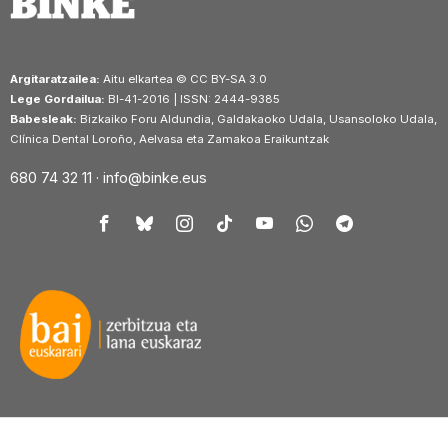
Argitaratzailea:
Aitu elkartea © CC BY-SA 3.0
Lege Gordailua:
BI-41-2016 | ISSN: 2444-9385
Babesleak:
Bizkaiko Foru Aldundia, Galdakaoko Udala, Usansoloko Udala,
Clínica Dental Loroño, Aelvasa eta Zamakoa Eraikuntzak
680 74 32 11 ·
info@binke.eus