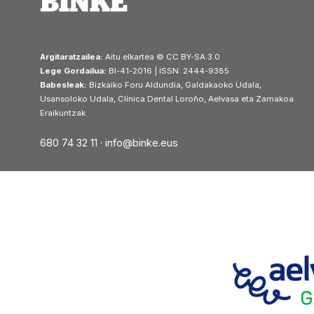
Argitaratzailea:
Aitu elkartea © CC BY-SA 3.0
Lege Gordailua:
BI-41-2016 | ISSN: 2444-9385
Babesleak:
Bizkaiko Foru Aldundia, Galdakaoko Udala,
Usansoloko Udala, Clínica Dental Loroño, Aelvasa eta Zamakoa
Eraikuntzak
680 74 32 11 ·
info@binke.eus