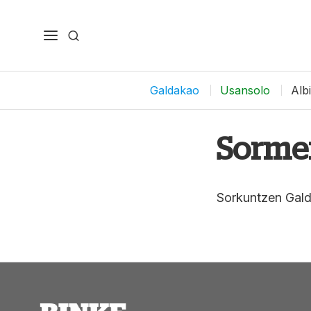
Galdakao
Usansolo
Alb
Sorme
Sorkuntzen Gald