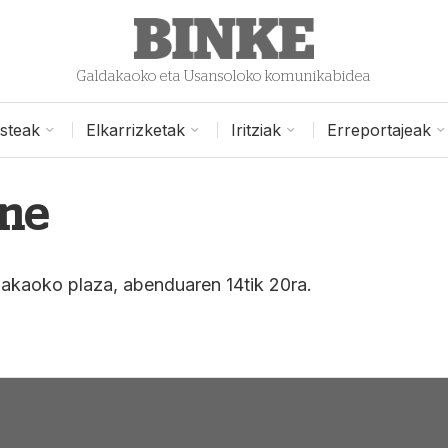
Galdakaoko eta Usansoloko komunikabidea
isteak
Elkarrizketak
Iritziak
Erreportajeak
ne
akaoko plaza, abenduaren 14tik 20ra.